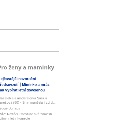
Pro ženy a maminky
ejčastější novoroční
ředsevzetí
Miminko a mráz
ak vybírat letní dovolenou
lasatelka a moderátorka Saskia
urešová (80) - Smrt manžela ji zdrtil...
eggie Burritos
VÍZ: Rafťáci. Otestujte své znalosti
ultovní letní komedie