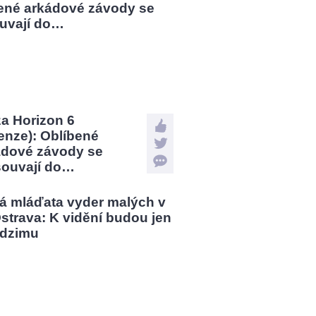
a Horizon 6
enze): Oblíbené
ádové závody se
souvají do…