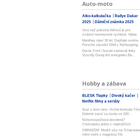
Auto-moto
Alko-kalkulačka
Rallye Dakar
2025
Dálniční známka 2025
Více než polovina Němců je pro
zrušení neomezené rychlosti. Vláda
řekl...
Manthey slaví 30 let: Dopřejte svému
Porsche závodní DNA z Nürburgring..
Dacia, Ford i Suzuki zastavují linky.
Vyschlý Dunaj drtí energetiku Ba...
Hobby a zábava
BLESK Tlapky
Divoký kačer
Netflix filmy a seriály
Sraz v šest ráno. Vrchol festivalu Tón
Dolomit zazní za úsvitu ve 300...
Nízkorozpočtová dovolená?
Chorvatsko jedno z nejdražších
v Evropě! Lev...
OBRAZEM: Modré slzy na Tchaj-wan
mění moře v magickou říši