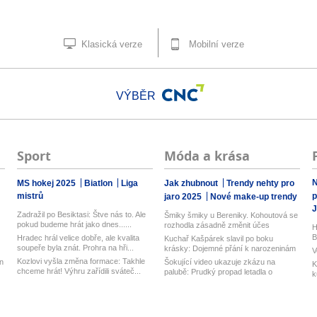
Klasická verze
Mobilní verze
VÝBĚR
Sport
Móda a krása
N
MS hokej 2025
Biatlon
Liga
Jak zhubnout
Trendy nehty pro
mistrů
p
jaro 2025
Nové make-up trendy
J
Zadražil po Besiktasi: Štve nás to. Ale
Šmiky šmiky u Bereniky. Kohoutová se
pokud budeme hrát jako dnes......
rozhodla zásadně změnit účes
H
B
Hradec hrál velice dobře, ale kvalita
Kuchař Kašpárek slavil po boku
soupeře byla znát. Prohra na hři...
krásky: Dojemné přání k narozeninám
V
Kozlovi vyšla změna formace: Takhle
n
Šokující video ukazuje zkázu na
K
chceme hrát! Výhru zařídili sváteč...
palubě: Prudký propad letadla o
k
desítk...