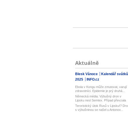
Aktuálně
Blesk Vánoce
Kalendář svátků
2025
INFO.cz
Ebola v Kongu může zmutovat, varují
zdravotníci. Epidemie je prý druhá...
Německá média: Výbušný dron v
Lipsku nesl Semtex. Případ převzala
spol...
Teroristický útok Rusů v Lipsku!? Dro
s výbušninou se našel u Antonov...