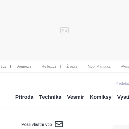
rt.cz
Doupě.cz
Reflex.cz
Živě.cz
MobilMania.cz
AVma
Předplať
Příroda
Technika
Vesmír
Komiksy
Vyst
Pošli vlastní vtip