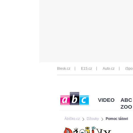
Blesk.cz
E15.cz
Auto.cz
iSpo
VIDEO
ABC
ZOO
Ábíčko.cz
Džouky
Pomoc tátovi