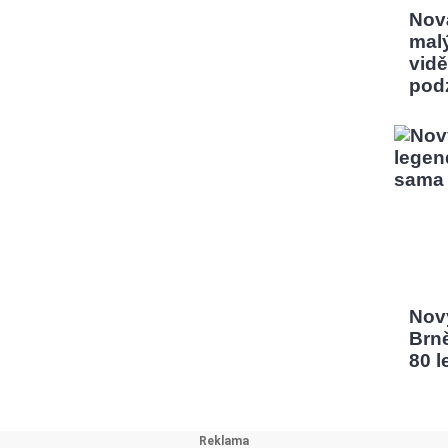
Nov
mal
vidě
pod
Nový
Brn
80 l