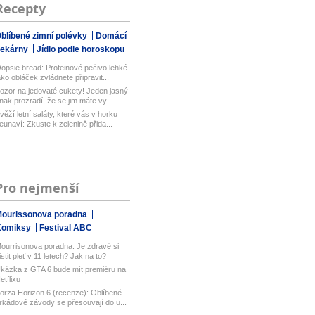
Recepty
blíbené zimní polévky
Domácí
pekárny
Jídlo podle horoskopu
opsie bread: Proteinové pečivo lehké
ako obláček zvládnete připravit...
ozor na jedovaté cukety! Jeden jasný
nak prozradí, že se jim máte vy...
věží letní saláty, které vás v horku
eunaví: Zkuste k zelenině přida...
Pro nejmenší
ourissonova poradna
Komiksy
Festival ABC
ourrisonova poradna: Je zdravé si
istit pleť v 11 letech? Jak na to?
kázka z GTA 6 bude mít premiéru na
etflixu
orza Horizon 6 (recenze): Oblíbené
rkádové závody se přesouvají do u...