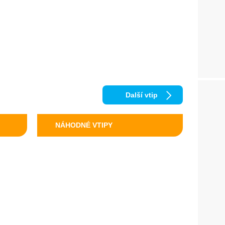
Další vtip
NÁHODNÉ VTIPY