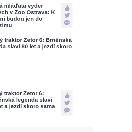
á mláďata vyder
ých v Zoo Ostrava: K
ní budou jen do
zimu
 traktor Zetor 6:
ěnská legenda slaví
et a jezdí skoro sama