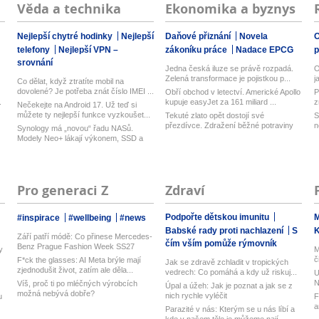
Věda a technika
Ekonomika a byznys
Nejlepší chytré hodinky
Nejlepší
Daňové přiznání
Novela
O
telefony
Nejlepší VPN –
zákoníku práce
Nadace EPCG
srovnání
Jedna česká iluze se právě rozpadá.
O
Zelená transformace je pojistkou p...
j
Co dělat, když ztratíte mobil na
dovolené? Je potřeba znát číslo IMEI ...
Obří obchod v letectví. Americké Apollo
P
.
kupuje easyJet za 161 miliard ...
z
Nečekejte na Android 17. Už teď si
můžete ty nejlepší funkce vyzkoušet...
Tekuté zlato opět dostojí své
S
přezdívce. Zdražení běžné potraviny
n
Synology má „novou“ řadu NASů.
brzy...
Modely Neo+ lákají výkonem, SSD a
vyměn...
Pro generaci Z
Zdraví
Podpořte dětskou imunitu
M
#inspirace
#wellbeing
#news
Babské rady proti nachlazení
S
Září patří módě: Co přinese Mercedes-
čím vším pomůže rýmovník
Benz Prague Fashion Week SS27
y
M
č
F*ck the glasses: AI Meta brýle mají
Jak se zdravě zchladit v tropických
zjednodušit život, zatím ale děla...
vedrech: Co pomáhá a kdy už riskuj...
U
N
Víš, proč ti po mléčných výrobcích
Úpal a úžeh: Jak je poznat a jak se z
možná nebývá dobře?
nich rychle vyléčit
u
F
a
Parazité v nás: Kterým se u nás líbí a