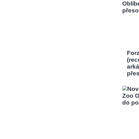
Forz
(rec
ark
pře