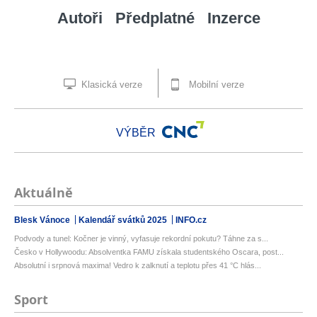
Autoři
Předplatné
Inzerce
Klasická verze
Mobilní verze
VÝBĚR
Aktuálně
Blesk Vánoce
Kalendář svátků 2025
INFO.cz
Podvody a tunel: Kočner je vinný, vyfasuje rekordní pokutu? Táhne za s...
Česko v Hollywoodu: Absolventka FAMU získala studentského Oscara, post...
Absolutní i srpnová maxima! Vedro k zalknutí a teplotu přes 41 °C hlás...
Sport