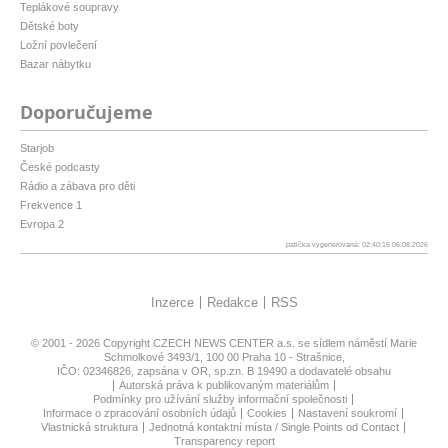
Teplákové soupravy
Dětské boty
Ložní povlečení
Bazar nábytku
Doporučujeme
Starjob
České podcasty
Rádio a zábava pro děti
Frekvence 1
Evropa 2
patička vygenerovaná: 02:40:16 06.08.2026
Inzerce
Redakce
RSS
© 2001 - 2026 Copyright
CZECH NEWS CENTER a.s.
se sídlem náměstí Marie
Schmolkové 3493/1, 100 00 Praha 10 - Strašnice,
IČO: 02346826, zapsána v OR, sp.zn. B 19490 a dodavatelé obsahu
Autorská práva k publikovaným materiálům
Podmínky pro užívání služby informační společnosti
Informace o zpracování osobních údajů
Cookies
Nastavení soukromí
Vlastnická struktura
Jednotná kontaktní místa / Single Points od Contact
Transparency report