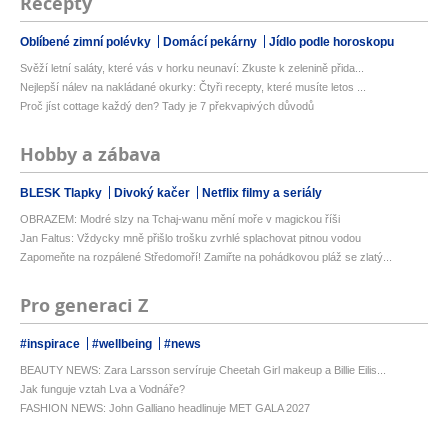
Recepty
Oblíbené zimní polévky
Domácí pekárny
Jídlo podle horoskopu
Svěží letní saláty, které vás v horku neunaví: Zkuste k zelenině přida...
Nejlepší nálev na nakládané okurky: Čtyři recepty, které musíte letos ...
Proč jíst cottage každý den? Tady je 7 překvapivých důvodů
Hobby a zábava
BLESK Tlapky
Divoký kačer
Netflix filmy a seriály
OBRAZEM: Modré slzy na Tchaj-wanu mění moře v magickou říši
Jan Faltus: Vždycky mně přišlo trošku zvrhlé splachovat pitnou vodou
Zapomeňte na rozpálené Středomoří! Zamiřte na pohádkovou pláž se zlatý...
Pro generaci Z
#inspirace
#wellbeing
#news
BEAUTY NEWS: Zara Larsson servíruje Cheetah Girl makeup a Billie Eilis...
Jak funguje vztah Lva a Vodnáře?
FASHION NEWS: John Galliano headlinuje MET GALA 2027