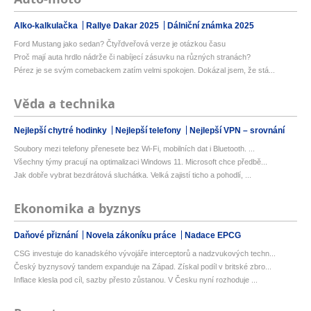
Alko-kalkulačka
Rallye Dakar 2025
Dálniční známka 2025
Ford Mustang jako sedan? Čtyřdveřová verze je otázkou času
Proč mají auta hrdlo nádrže či nabíjecí zásuvku na různých stranách?
Pérez je se svým comebackem zatím velmi spokojen. Dokázal jsem, že stá...
Věda a technika
Nejlepší chytré hodinky
Nejlepší telefony
Nejlepší VPN – srovnání
Soubory mezi telefony přenesete bez Wi-Fi, mobilních dat i Bluetooth. ...
Všechny týmy pracují na optimalizaci Windows 11. Microsoft chce předbě...
Jak dobře vybrat bezdrátová sluchátka. Velká zajistí ticho a pohodlí, ...
Ekonomika a byznys
Daňové přiznání
Novela zákoníku práce
Nadace EPCG
CSG investuje do kanadského vývojáře interceptorů a nadzvukových techn...
Český byznysový tandem expanduje na Západ. Získal podíl v britské zbro...
Inflace klesla pod cíl, sazby přesto zůstanou. V Česku nyní rozhoduje ...