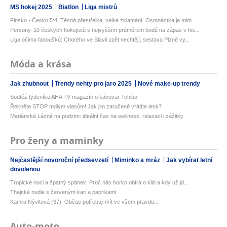
MS hokej 2025
Biatlon
Liga mistrů
Finsko - Česko 5:4. Těsná přestřelka, velké zklamání. Osmnáctka je mim...
Persony. 10 českých hokejistů s nejvyšším průměrem bodů na zápas v his...
Liga očima fanoušků: Chorého ve Slavii zpět nechtějí, sestava Plzně vy...
Móda a krása
Jak zhubnout
Trendy nehty pro jaro 2025
Nové make-up trendy
Soutěž týdeníku AHA TV magazín o kávovar Tchibo
Řekněte STOP mdlým vlasům! Jak jim zaručeně vrátíte lesk?
Mariánské Lázně na podzim: ideální čas na wellness, relaxaci i zážitky
Pro ženy a maminky
Nejčastější novoroční předsevzetí
Miminko a mráz
Jak vybírat letní
dovolenou
Tropické noci a špatný spánek: Proč nás horko obírá o klid a kdy už jd...
Thajské nudle s červeným kari a paprikami
Kamila Nývltová (37): Občas potřebuji mít ve všem pravdu...
Auto-moto