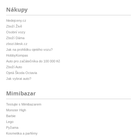
Nákupy
hledejceny.cz
Zboží Živě
Osobní vozy
Zboží Dáma
zbozi.blesk.cz
Jak na prohlídku ojetého vozu?
HobbyKompas
Auto pro začátečníka do 100 000 Kč
Zboží Auto
Ojetá Škoda Octavia
Jak vybrat auto?
Mimibazar
Testujte s Mimibazarem
Monster High
Barbie
Lego
Pyžama
Kosmetika a parfémy