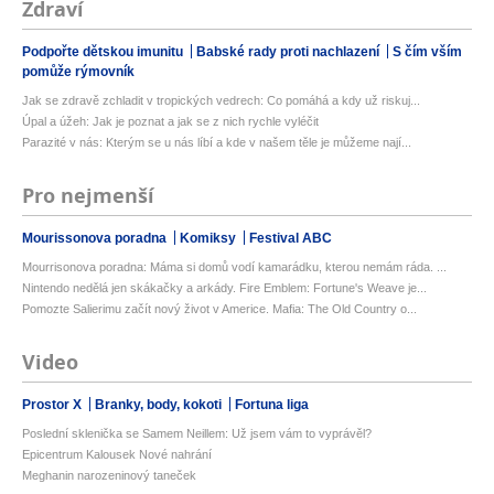
Zdraví
Podpořte dětskou imunitu
Babské rady proti nachlazení
S čím vším
pomůže rýmovník
Jak se zdravě zchladit v tropických vedrech: Co pomáhá a kdy už riskuj...
Úpal a úžeh: Jak je poznat a jak se z nich rychle vyléčit
Parazité v nás: Kterým se u nás líbí a kde v našem těle je můžeme nají...
Pro nejmenší
Mourissonova poradna
Komiksy
Festival ABC
Mourrisonova poradna: Máma si domů vodí kamarádku, kterou nemám ráda. ...
Nintendo nedělá jen skákačky a arkády. Fire Emblem: Fortune's Weave je...
Pomozte Salierimu začít nový život v Americe. Mafia: The Old Country o...
Video
Prostor X
Branky, body, kokoti
Fortuna liga
Poslední sklenička se Samem Neillem: Už jsem vám to vyprávěl?
Epicentrum Kalousek Nové nahrání
Meghanin narozeninový taneček