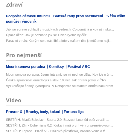
Zdraví
Podpořte dětskou imunitu
Babské rady proti nachlazení
S čím vším
pomůže rýmovník
Jak se zdravě zchladit v tropických vedrech: Co pomáhá a kdy už riskuj...
Úpal a úžeh: Jak je poznat a jak se z nich rychle vyléčit
Parazité v nás: Kterým se u nás líbí a kde v našem těle je můžeme nají...
Pro nejmenší
Mourissonova poradna
Komiksy
Festival ABC
Mourrisonova poradna: Jsem líná a nic se mi nechce dělat: Kdy jde o ún...
Česká společnost ornitologická slaví 100 let: Jak chrání ptáky v ČR?
Vyzkoušejte český kyberpunk. V Netspectre se stanete elitním hackerem ...
Video
Prostor X
Branky, body, kokoti
Fortuna liga
SESTŘIH: Mladá Boleslav - Sparta 2:0. Bezzubí Letenští opět ztratili. ...
SESTŘIH: Zlín - Bohemians 0:2. Klokani mají první výhru, premiérovou t...
SESTŘIH: Teplice - Plzeň 5:5. Bláznivá přestřelka, Viktoria vedla o tř...