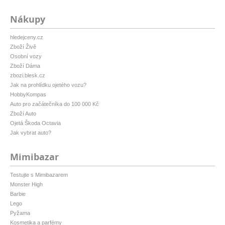
Nákupy
hledejceny.cz
Zboží Živě
Osobní vozy
Zboží Dáma
zbozi.blesk.cz
Jak na prohlídku ojetého vozu?
HobbyKompas
Auto pro začátečníka do 100 000 Kč
Zboží Auto
Ojetá Škoda Octavia
Jak vybrat auto?
Mimibazar
Testujte s Mimibazarem
Monster High
Barbie
Lego
Pyžama
Kosmetika a parfémy