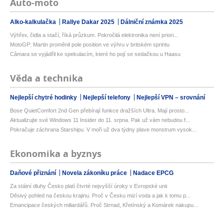
Auto-moto
Alko-kalkulačka
Rallye Dakar 2025
Dálniční známka 2025
Výhřev, čidla a stačí, říká průzkum. Pokročilá elektronika není priori...
MotoGP: Martin proměnil pole position ve výhru v britském sprintu
Câmara se vyjádřil ke spekulacím, které ho pojí se sedačkou u Haasu
Věda a technika
Nejlepší chytré hodinky
Nejlepší telefony
Nejlepší VPN – srovnání
Bose QuietComfort 2nd Gen přebírají funkce dražších Ultra. Mají prosto...
Aktualizujte své Windows 11 Insider do 11. srpna. Pak už vám nebudou f...
Pokračuje záchrana Starshipu. V moři už dva týdny plave monstrum vysok...
Ekonomika a byznys
Daňové přiznání
Novela zákoníku práce
Nadace EPCG
Za státní dluhy Česko platí čtvrté nejvyšší úroky v Evropské unii
Děsivý pohled na českou krajinu. Proč v Česku mizí voda a jak k tomu p...
Emancipace českých miliardářů. Proč Strnad, Křetínský a Komárek nakupu...