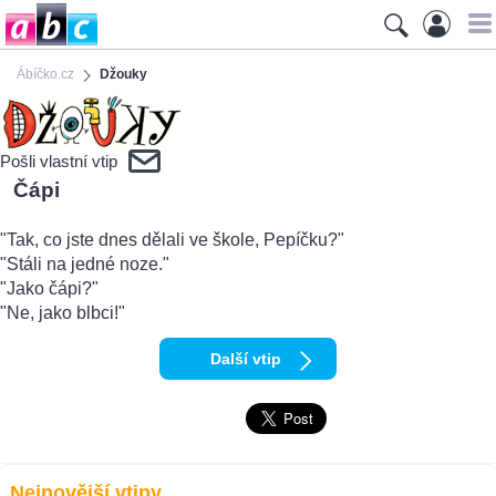
Ábíčko.cz
Džouky
Pošli vlastní vtip
Čápi
"Tak, co jste dnes dělali ve škole, Pepíčku?"
"Stáli na jedné noze."
"Jako čápi?"
"Ne, jako blbci!"
Další vtip
Nejnovější vtipy