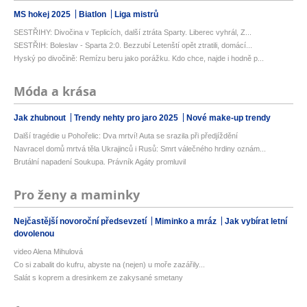
MS hokej 2025
Biatlon
Liga mistrů
SESTŘIHY: Divočina v Teplicích, další ztráta Sparty. Liberec vyhrál, Z...
SESTŘIH: Boleslav - Sparta 2:0. Bezzubí Letenští opět ztratili, domácí...
Hyský po divočině: Remízu beru jako porážku. Kdo chce, najde i hodně p...
Móda a krása
Jak zhubnout
Trendy nehty pro jaro 2025
Nové make-up trendy
Další tragédie u Pohořelic: Dva mrtví! Auta se srazila při předjíždění
Navracel domů mrtvá těla Ukrajinců i Rusů: Smrt válečného hrdiny oznám...
Brutální napadení Soukupa. Právník Agáty promluvil
Pro ženy a maminky
Nejčastější novoroční předsevzetí
Miminko a mráz
Jak vybírat letní
dovolenou
video Alena Mihulová
Co si zabalit do kufru, abyste na (nejen) u moře zazářily...
Salát s koprem a dresinkem ze zakysané smetany