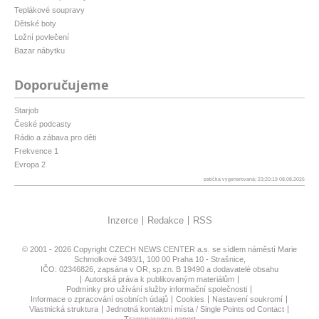
Teplákové soupravy
Dětské boty
Ložní povlečení
Bazar nábytku
Doporučujeme
Starjob
České podcasty
Rádio a zábava pro děti
Frekvence 1
Evropa 2
patička vygenerovaná: 23:20:19 08.08.2026
Inzerce
Redakce
RSS
© 2001 - 2026 Copyright
CZECH NEWS CENTER a.s.
se sídlem náměstí Marie
Schmolkové 3493/1, 100 00 Praha 10 - Strašnice,
IČO: 02346826, zapsána v OR, sp.zn. B 19490 a dodavatelé obsahu
Autorská práva k publikovaným materiálům
Podmínky pro užívání služby informační společnosti
Informace o zpracování osobních údajů
Cookies
Nastavení soukromí
Vlastnická struktura
Jednotná kontaktní místa / Single Points od Contact
Transparency report