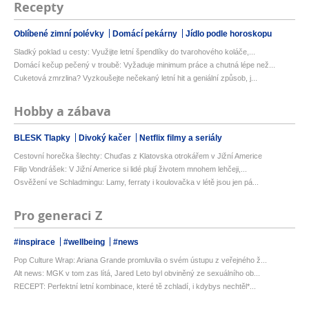
Recepty
Oblíbené zimní polévky
Domácí pekárny
Jídlo podle horoskopu
Sladký poklad u cesty: Využijte letní špendlíky do tvarohového koláče,...
Domácí kečup pečený v troubě: Vyžaduje minimum práce a chutná lépe než...
Cuketová zmrzlina? Vyzkoušejte nečekaný letní hit a geniální způsob, j...
Hobby a zábava
BLESK Tlapky
Divoký kačer
Netflix filmy a seriály
Cestovní horečka šlechty: Chuďas z Klatovska otrokářem v Jižní Americe
Filip Vondrášek: V Jižní Americe si lidé plují životem mnohem lehčeji,...
Osvěžení ve Schladmingu: Lamy, ferraty i koulovačka v létě jsou jen pá...
Pro generaci Z
#inspirace
#wellbeing
#news
Pop Culture Wrap: Ariana Grande promluvila o svém ústupu z veřejného ž...
Alt news: MGK v tom zas lítá, Jared Leto byl obviněný ze sexuálního ob...
RECEPT: Perfektní letní kombinace, které tě zchladí, i kdybys nechtěl*...