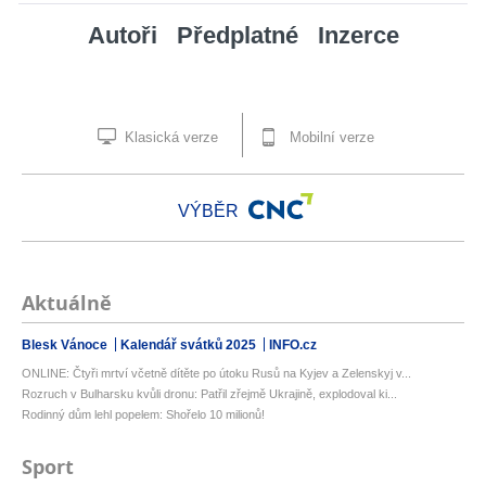
Autoři
Předplatné
Inzerce
Klasická verze
Mobilní verze
VÝBĚR
Aktuálně
Blesk Vánoce
Kalendář svátků 2025
INFO.cz
ONLINE: Čtyři mrtví včetně dítěte po útoku Rusů na Kyjev a Zelenskyj v...
Rozruch v Bulharsku kvůli dronu: Patřil zřejmě Ukrajině, explodoval ki...
Rodinný dům lehl popelem: Shořelo 10 milionů!
Sport