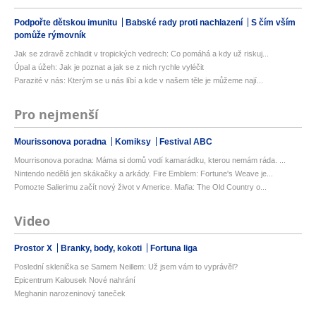
Podpořte dětskou imunitu
Babské rady proti nachlazení
S čím vším
pomůže rýmovník
Jak se zdravě zchladit v tropických vedrech: Co pomáhá a kdy už riskuj...
Úpal a úžeh: Jak je poznat a jak se z nich rychle vyléčit
Parazité v nás: Kterým se u nás líbí a kde v našem těle je můžeme nají...
Pro nejmenší
Mourissonova poradna
Komiksy
Festival ABC
Mourrisonova poradna: Máma si domů vodí kamarádku, kterou nemám ráda. ...
Nintendo nedělá jen skákačky a arkády. Fire Emblem: Fortune's Weave je...
Pomozte Salierimu začít nový život v Americe. Mafia: The Old Country o...
Video
Prostor X
Branky, body, kokoti
Fortuna liga
Poslední sklenička se Samem Neillem: Už jsem vám to vyprávěl?
Epicentrum Kalousek Nové nahrání
Meghanin narozeninový taneček