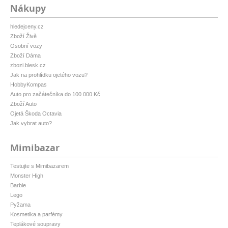
Nákupy
hledejceny.cz
Zboží Živě
Osobní vozy
Zboží Dáma
zbozi.blesk.cz
Jak na prohlídku ojetého vozu?
HobbyKompas
Auto pro začátečníka do 100 000 Kč
Zboží Auto
Ojetá Škoda Octavia
Jak vybrat auto?
Mimibazar
Testujte s Mimibazarem
Monster High
Barbie
Lego
Pyžama
Kosmetika a parfémy
Teplákové soupravy