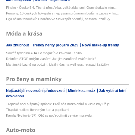
Finsko - Česko 5:4. Těsná přestřelka, velké zklamání. Osmnáctka je mim...
Persony. 10 českých hokejistů s nejvyšším průměrem bodů na zápas v his...
Liga očima fanoušků: Chorého ve Slavii zpět nechtějí, sestava Plzně vy...
Móda a krása
Jak zhubnout
Trendy nehty pro jaro 2025
Nové make-up trendy
Soutěž týdeníku AHA TV magazín o kávovar Tchibo
Řekněte STOP mdlým vlasům! Jak jim zaručeně vrátíte lesk?
Mariánské Lázně na podzim: ideální čas na wellness, relaxaci i zážitky
Pro ženy a maminky
Nejčastější novoroční předsevzetí
Miminko a mráz
Jak vybírat letní
dovolenou
Tropické noci a špatný spánek: Proč nás horko obírá o klid a kdy už jd...
Thajské nudle s červeným kari a paprikami
Kamila Nývltová (37): Občas potřebuji mít ve všem pravdu...
Auto-moto