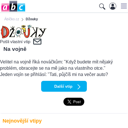
Ábíčko.cz
Džouky
Pošli vlastní vtip
Na vojně
Velitel na vojně říká nováčkům: "Když budete mít nějaký
problém, obracejte se na mě jako na vlastního otce."
Jeden vojín se přihlásí: "Tati, půjčíš mi na večer auto?
Další vtip
Nejnovější vtipy