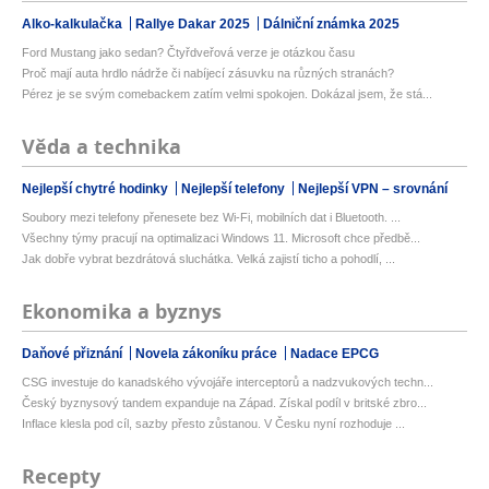
Alko-kalkulačka
Rallye Dakar 2025
Dálniční známka 2025
Ford Mustang jako sedan? Čtyřdveřová verze je otázkou času
Proč mají auta hrdlo nádrže či nabíjecí zásuvku na různých stranách?
Pérez je se svým comebackem zatím velmi spokojen. Dokázal jsem, že stá...
Věda a technika
Nejlepší chytré hodinky
Nejlepší telefony
Nejlepší VPN – srovnání
Soubory mezi telefony přenesete bez Wi-Fi, mobilních dat i Bluetooth. ...
Všechny týmy pracují na optimalizaci Windows 11. Microsoft chce předbě...
Jak dobře vybrat bezdrátová sluchátka. Velká zajistí ticho a pohodlí, ...
Ekonomika a byznys
Daňové přiznání
Novela zákoníku práce
Nadace EPCG
CSG investuje do kanadského vývojáře interceptorů a nadzvukových techn...
Český byznysový tandem expanduje na Západ. Získal podíl v britské zbro...
Inflace klesla pod cíl, sazby přesto zůstanou. V Česku nyní rozhoduje ...
Recepty