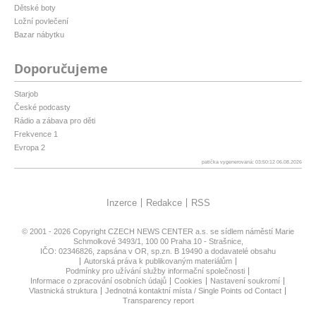
Dětské boty
Ložní povlečení
Bazar nábytku
Doporučujeme
Starjob
České podcasty
Rádio a zábava pro děti
Frekvence 1
Evropa 2
patička vygenerovaná: 03:50:12 06.08.2026
Inzerce
Redakce
RSS
© 2001 - 2026 Copyright
CZECH NEWS CENTER a.s.
se sídlem náměstí Marie
Schmolkové 3493/1, 100 00 Praha 10 - Strašnice,
IČO: 02346826, zapsána v OR, sp.zn. B 19490 a dodavatelé obsahu
Autorská práva k publikovaným materiálům
Podmínky pro užívání služby informační společnosti
Informace o zpracování osobních údajů
Cookies
Nastavení soukromí
Vlastnická struktura
Jednotná kontaktní místa / Single Points od Contact
Transparency report