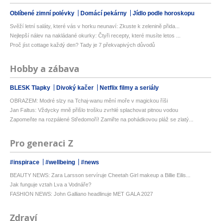
Oblíbené zimní polévky
Domácí pekárny
Jídlo podle horoskopu
Svěží letní saláty, které vás v horku neunaví: Zkuste k zelenině přida...
Nejlepší nálev na nakládané okurky: Čtyři recepty, které musíte letos ...
Proč jíst cottage každý den? Tady je 7 překvapivých důvodů
Hobby a zábava
BLESK Tlapky
Divoký kačer
Netflix filmy a seriály
OBRAZEM: Modré slzy na Tchaj-wanu mění moře v magickou říši
Jan Faltus: Vždycky mně přišlo trošku zvrhlé splachovat pitnou vodou
Zapomeňte na rozpálené Středomoří! Zamiřte na pohádkovou pláž se zlatý...
Pro generaci Z
#inspirace
#wellbeing
#news
BEAUTY NEWS: Zara Larsson servíruje Cheetah Girl makeup a Billie Eilis...
Jak funguje vztah Lva a Vodnáře?
FASHION NEWS: John Galliano headlinuje MET GALA 2027
Zdraví