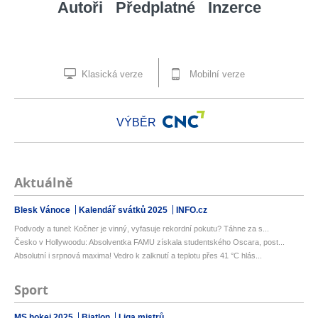
Autoři
Předplatné
Inzerce
Klasická verze
Mobilní verze
VÝBĚR
Aktuálně
Blesk Vánoce
Kalendář svátků 2025
INFO.cz
Podvody a tunel: Kočner je vinný, vyfasuje rekordní pokutu? Táhne za s...
Česko v Hollywoodu: Absolventka FAMU získala studentského Oscara, post...
Absolutní i srpnová maxima! Vedro k zalknutí a teplotu přes 41 °C hlás...
Sport
MS hokej 2025
Biatlon
Liga mistrů