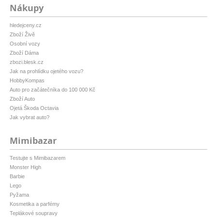
Nákupy
hledejceny.cz
Zboží Živě
Osobní vozy
Zboží Dáma
zbozi.blesk.cz
Jak na prohlídku ojetého vozu?
HobbyKompas
Auto pro začátečníka do 100 000 Kč
Zboží Auto
Ojetá Škoda Octavia
Jak vybrat auto?
Mimibazar
Testujte s Mimibazarem
Monster High
Barbie
Lego
Pyžama
Kosmetika a parfémy
Teplákové soupravy