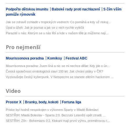
Podpořte dětskou imunitu
Babské rady proti nachlazení
S čím vším
pomůže rýmovník
Jak se zdravě zchladit v tropických vedrech: Co pomáhá a kdy už riskuj...
Úpal a úžeh: Jak je poznat a jak se z nich rychle vyléčit
Parazité v nás: Kterým se u nás líbí a kde v našem těle je můžeme nají...
Pro nejmenší
Mourissonova poradna
Komiksy
Festival ABC
Mourrisonova poradna: Jsem líná a nic se mi nechce dělat: Kdy jde o ún...
Česká společnost ornitologická slaví 100 let: Jak chrání ptáky v ČR?
Vyzkoušejte český kyberpunk. V Netspectre se stanete elitním hackerem ...
Video
Prostor X
Branky, body, kokoti
Fortuna liga
Priske byl hodně nespokojen s výkonem Sparty v Mladé Boleslavi
SESTŘIH: Mladá Boleslav - Sparta 2:0. Bezzubí Letenští opět ztratili. ...
SESTŘIH: Zlín - Bohemians 0:2. Klokani mají první výhru, premiérovou t...