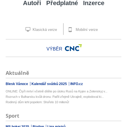
Autoři
Předplatné
Inzerce
Klasická verze
Mobilní verze
VÝBĚR
Aktuálně
Blesk Vánoce
Kalendář svátků 2025
INFO.cz
ONLINE: Čtyři mrtví včetně dítěte po útoku Rusů na Kyjev a Zelenskyj v...
Rozruch v Bulharsku kvůli dronu: Patřil zřejmě Ukrajině, explodoval ki...
Rodinný dům lehl popelem: Shořelo 10 milionů!
Sport
MS hokej 2025
Biatlon
Liga mistrů