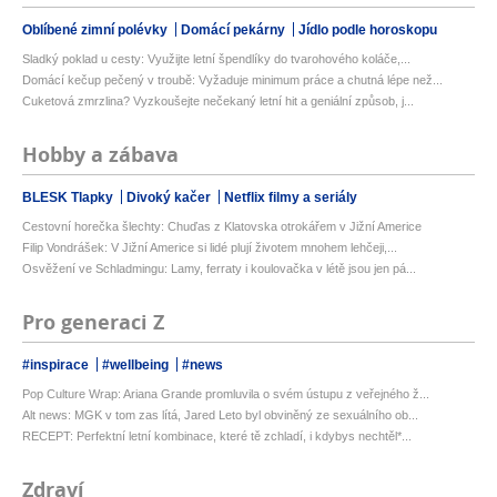
Oblíbené zimní polévky
Domácí pekárny
Jídlo podle horoskopu
Sladký poklad u cesty: Využijte letní špendlíky do tvarohového koláče,...
Domácí kečup pečený v troubě: Vyžaduje minimum práce a chutná lépe než...
Cuketová zmrzlina? Vyzkoušejte nečekaný letní hit a geniální způsob, j...
Hobby a zábava
BLESK Tlapky
Divoký kačer
Netflix filmy a seriály
Cestovní horečka šlechty: Chuďas z Klatovska otrokářem v Jižní Americe
Filip Vondrášek: V Jižní Americe si lidé plují životem mnohem lehčeji,...
Osvěžení ve Schladmingu: Lamy, ferraty i koulovačka v létě jsou jen pá...
Pro generaci Z
#inspirace
#wellbeing
#news
Pop Culture Wrap: Ariana Grande promluvila o svém ústupu z veřejného ž...
Alt news: MGK v tom zas lítá, Jared Leto byl obviněný ze sexuálního ob...
RECEPT: Perfektní letní kombinace, které tě zchladí, i kdybys nechtěl*...
Zdraví