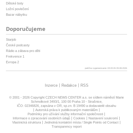
Dětské boty
Ložní povlečení
Bazar nábytku
Doporučujeme
Starjob
České podcasty
Rádio a zábava pro děti
Frekvence 1
Evropa 2
patička vygenerovaná: 03:20:26 09.08.2026
Inzerce
Redakce
RSS
© 2001 - 2026 Copyright
CZECH NEWS CENTER a.s.
se sídlem náměstí Marie
Schmolkové 3493/1, 100 00 Praha 10 - Strašnice,
IČO: 02346826, zapsána v OR, sp.zn. B 19490 a dodavatelé obsahu
Autorská práva k publikovaným materiálům
Podmínky pro užívání služby informační společnosti
Informace o zpracování osobních údajů
Cookies
Nastavení soukromí
Vlastnická struktura
Jednotná kontaktní místa / Single Points od Contact
Transparency report