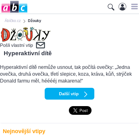
Ábíčko.cz
Džouky
Pošli vlastní vtip
Hyperaktivní dítě
Hyperaktivní dítě nemůže usnout, tak počítá ovečky: „Jedna
ovečka, druhá ovečka, třetí slepice, koza, kráva, kůň, strýček
Donald farmu měl, hééééj makarena!“
Další vtip
Nejnovější vtipy