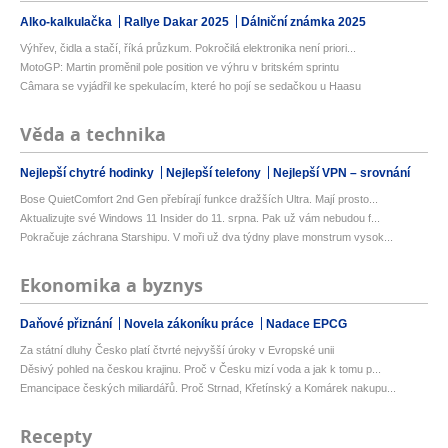
Alko-kalkulačka
Rallye Dakar 2025
Dálniční známka 2025
Výhřev, čidla a stačí, říká průzkum. Pokročilá elektronika není priori...
MotoGP: Martin proměnil pole position ve výhru v britském sprintu
Câmara se vyjádřil ke spekulacím, které ho pojí se sedačkou u Haasu
Věda a technika
Nejlepší chytré hodinky
Nejlepší telefony
Nejlepší VPN – srovnání
Bose QuietComfort 2nd Gen přebírají funkce dražších Ultra. Mají prosto...
Aktualizujte své Windows 11 Insider do 11. srpna. Pak už vám nebudou f...
Pokračuje záchrana Starshipu. V moři už dva týdny plave monstrum vysok...
Ekonomika a byznys
Daňové přiznání
Novela zákoníku práce
Nadace EPCG
Za státní dluhy Česko platí čtvrté nejvyšší úroky v Evropské unii
Děsivý pohled na českou krajinu. Proč v Česku mizí voda a jak k tomu p...
Emancipace českých miliardářů. Proč Strnad, Křetínský a Komárek nakupu...
Recepty