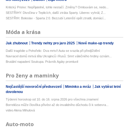
Kritický Priske: Nepřijatelné, tohle nestačí. Změny? Omlouvám se, nedo...
SESTŘIHY: Divočina v Teplicích, další ztráta Sparty. Liberec vyhrál, Z...
SESTŘIH: Boleslav - Sparta 2:0. Bezzubí Letenští opět ztratili, domácí...
Móda a krása
Jak zhubnout
Trendy nehty pro jaro 2025
Nové make-up trendy
Další tragédie u Pohořelic: Dva mrtví! Auta se srazila při předjíždění
Navracel domů mrtvá těla Ukrajinců i Rusů: Smrt válečného hrdiny oznám...
Brutální napadení Soukupa. Právník Agáty promluvil
Pro ženy a maminky
Nejčastější novoroční předsevzetí
Miminko a mráz
Jak vybírat letní
dovolenou
Týdenní horoskop od 10. do 16. srpna 2026 pro všechna znamení
Borrelióza může člověka přivést až do invalidního důchodu či k sebevra...
video Alena Mihulová
Auto-moto