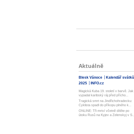
Aktuálně
Blesk Vánoce
Kalendář svátků
2025
INFO.cz
Magická Kuba 19. století v barvě. Jak
vypadal karibský ráj před přícho...
Tragická smrt na Jindřichohradecku:
Cyklista spadl do příkopu plného k...
ONLINE: Tři mrtví včetně dítěte po
útoku Rusů na Kyjev a Zelenskyj v S..