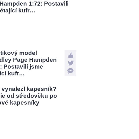
stikový model
dley Page Hampden
: Postavili jsme
jící kufr…