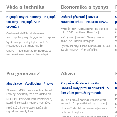
Věda a technika
Ekonomika a byznys
Nejlepší chytré hodinky
Nejlepší
Daňové přiznání
Novela
O
telefony
Nejlepší VPN –
zákoníku práce
Nadace EPCG
srovnání
Evropě hrozí rychlá dezertifikace. Do
S
roku 2040 zasáhne i Polabí a již...
š
Česko má dalšího dodavatele
světových čipových gigantů. S expanzí
Každý třetí jí nevěří. Banky přesto
D
na T...
sázejí na umělou inteligenci
V
Vyzkoušejte český kyberpunk. V
n
Netspectre se stanete elitním
Bývalý inženýr Elona Muska drží akcie
C
hackerem ...
za půl miliardy. Při první příle...
n
ChatGPT teď neunavíte. Bezplatná
verze má neomezený chat a lepší
model...
Pro generaci Z
Zdraví
Podpořte dětskou imunitu
M
#inspirace
#wellbeing
#news
Babské rady proti nachlazení
S
Alt news: MGK v tom zas lítá, Jared
čím vším pomůže rýmovník
Leto byl obviněný ze sexuálního ob...
P
H
RECEPT: Perfektní letní kombinace,
Jak se zdravě zchladit v tropických
k
které tě zchladí, i kdybys nechtěl*...
vedrech: Co pomáhá a kdy už riskuj...
K
.
s
Proč každá generace hledá svůj
Úpal a úžeh: Jak je poznat a jak se z
signature beauty look
nich rychle vyléčit
G
.
v