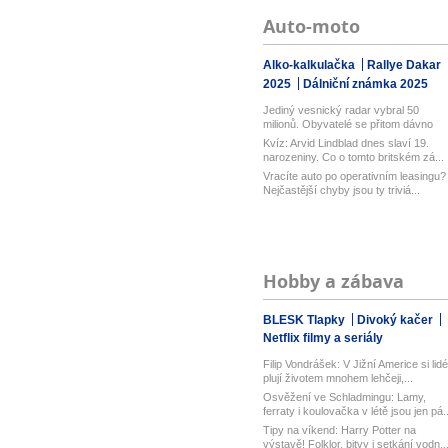
Auto-moto
Alko-kalkulačka
Rallye Dakar
2025
Dálniční známka 2025
Jediný vesnický radar vybral 50
milionů. Obyvatelé se přitom dávno
bou...
Kvíz: Arvid Lindblad dnes slaví 19.
narozeniny. Co o tomto britském zá...
Vracíte auto po operativním leasingu?
Nejčastější chyby jsou ty triviá...
Hobby a zábava
BLESK Tlapky
Divoký kačer
Netflix filmy a seriály
Filip Vondrášek: V Jižní Americe si lidé
plují životem mnohem lehčeji,...
Osvěžení ve Schladmingu: Lamy,
ferraty i koulovačka v létě jsou jen pá..
Tipy na víkend: Harry Potter na
výstavě! Folklor, bitvy i setkání vodn..