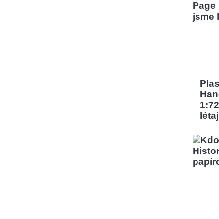
Pla
Han
1:72
léta