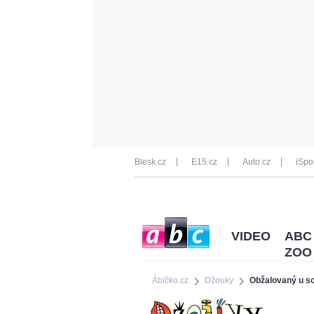
Blesk.cz
E15.cz
Auto.cz
iSpo
VIDEO
ABC
ZOO
Ábíčko.cz
Džouky
Obžalovaný u s