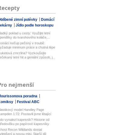
Recepty
blíbené zimní polévky
Domácí
pekárny
Jídlo podle horoskopu
ladký poklad u cesty: Využijte letní
pendlíky do tvarohového koláče,...
omácí kečup pečený v troubě:
yžaduje minimum práce a chutná lépe
ež...
uketová zmrzlina? Vyzkoušejte
ečekaný letní hit a geniální způsob, j...
Pro nejmenší
ourissonova poradna
Komiksy
Festival ABC
lastikový model Handley Page
ampden 1:72: Postavili jsme létající
u...
do vynalezl kapesník? Historie od
tředověku po papírové kapesníky
host Recon Wildlands dostal
ylepšení a novou misi. Starší díl