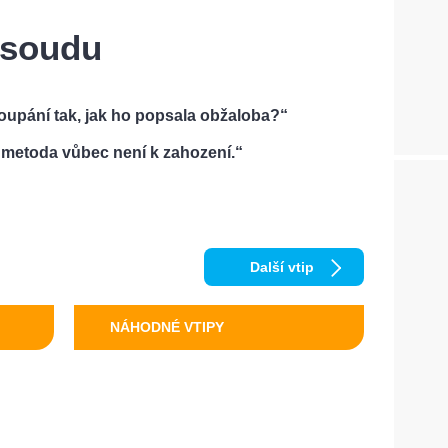
 soudu
oupání tak, jak ho popsala obžaloba?“
ch metoda vůbec není k zahození.“
Další vtip
NÁHODNÉ VTIPY