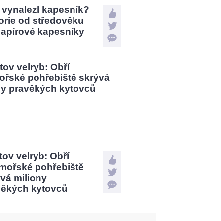
 vynalezl kapesník?
orie od středověku
papírové kapesníky
tov velryb: Obří
mořské pohřebiště
vá miliony
věkých kytovců