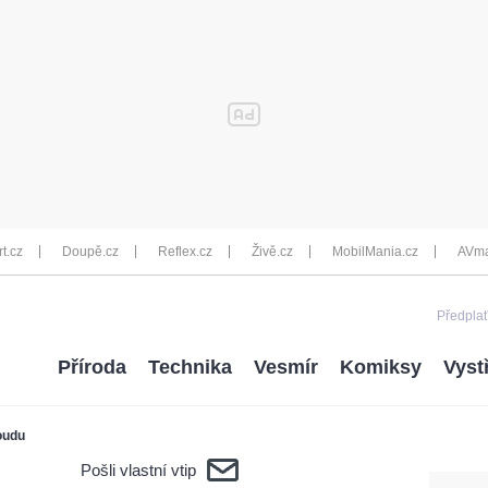
rt.cz
Doupě.cz
Reflex.cz
Živě.cz
MobilMania.cz
AVma
Předplať
Příroda
Technika
Vesmír
Komiksy
Vyst
oudu
Pošli vlastní vtip