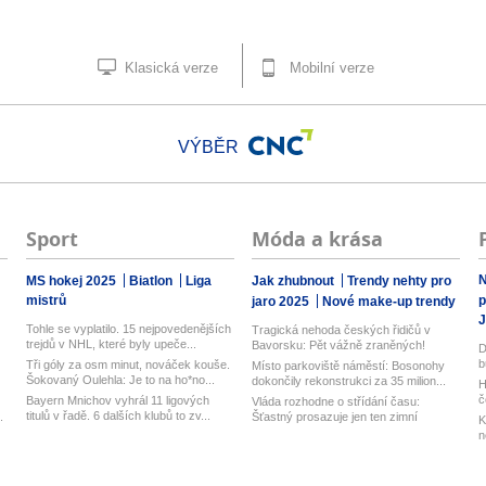
Klasická verze
Mobilní verze
VÝBĚR
Sport
Móda a krása
N
MS hokej 2025
Biatlon
Liga
Jak zhubnout
Trendy nehty pro
mistrů
p
jaro 2025
Nové make-up trendy
J
Tohle se vyplatilo. 15 nejpovedenějších
Tragická nehoda českých řidičů v
trejdů v NHL, které byly upeče...
Bavorsku: Pět vážně zraněných!
D
Zasaho...
b
Tři góly za osm minut, nováček kouše.
Místo parkoviště náměstí: Bosonohy
Šokovaný Oulehla: Je to na ho*no...
dokončily rekonstrukci za 35 milion...
H
č
Bayern Mnichov vyhrál 11 ligových
Vláda rozhodne o střídání času:
titulů v řadě. 6 dalších klubů to zv...
.
Šťastný prosazuje jen ten zimní
K
n