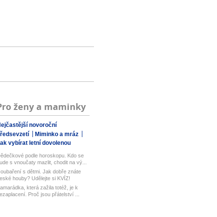
Pro ženy a maminky
ejčastější novoroční
ředsevzetí
Miminko a mráz
ak vybírat letní dovolenou
ědečkové podle horoskopu. Kdo se
ude s vnoučaty mazlit, chodit na vý...
oubaření s dětmi. Jak dobře znáte
eské houby? Udělejte si KVÍZ!
amarádka, která zažila totéž, je k
ezaplacení. Proč jsou přátelství ...