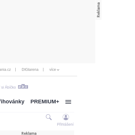
nia.cz
DIGIarena
více
 si Ábíčko
řihovánky
PREMIUM+
Přihlášení