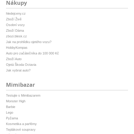
Nákupy
hledejceny.cz
Zboží Živě
Osobní vozy
Zboží Dáma
zbozi.blesk.cz
Jak na prohlídku ojetého vozu?
HobbyKompas
Auto pro začátečníka do 100 000 Kč
Zboží Auto
Ojetá Škoda Octavia
Jak vybrat auto?
Mimibazar
Testujte s Mimibazarem
Monster High
Barbie
Lego
Pyžama
Kosmetika a parfémy
Teplákové soupravy