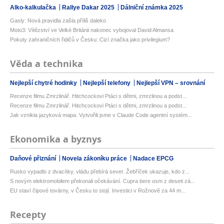
Alko-kalkulačka
Rallye Dakar 2025
Dálniční známka 2025
Gasly: Nová pravidla zašla příliš daleko
Moto3: Vítězství ve Velké Británii nakonec vybojoval David Almansa
Pokuty zahraničních řidičů v Česku: Cizí značka jako privilegium?
Věda a technika
Nejlepší chytré hodinky
Nejlepší telefony
Nejlepší VPN – srovnání
Recenze filmu Zmrzlinář. Hitchcockovi Ptáci s dětmi, zmrzlinou a podst...
Recenze filmu Zmrzlinář. Hitchcockovi Ptáci s dětmi, zmrzlinou a podst...
Jak vznikla jazyková mapa. Vytvořili jsme v Claude Code agentní systém...
Ekonomika a byznys
Daňové přiznání
Novela zákoníku práce
Nadace EPCG
Rusko vypadlo z dvacítky, vládu přebírá sever. Žebříček ukazuje, kdo z...
S novým elektromobilem překonali očekávání. Cupra bere osm z deseti zá...
EU staví čipové továrny, v Česku to stojí. Investici v Rožnově za 44 m...
Recepty