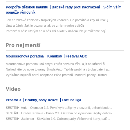
Podpořte dětskou imunitu
Babské rady proti nachlazení
S čím vším
pomůže rýmovník
Jak se zdravě zchladit v tropických vedrech: Co pomáhá a kdy už riskuj...
Úpal a úžeh: Jak je poznat a jak se z nich rychle vyléčit
Parazité v nás: Kterým se u nás líbí a kde v našem těle je můžeme nají...
Pro nejmenší
Mourissonova poradna
Komiksy
Festival ABC
Mourrisonova poradna: Má smysl zrušit devátou třídu a jít na střední š...
Nahlédněte do nové továrny Škoda Auto: Takhle probíhá výroba baterií p...
Vybíráme nejlepší herní adaptace Pána prstenů. Moderní pecky i histori...
Video
Prostor X
Branky, body, kokoti
Fortuna liga
SESTŘIH: Artis - Olomouc 1:2. První výhra Sigmy v sezoně, o třech bode...
SESTŘIH: Hradec Králové - Baník 2:1. Ostrava po vyloučení Skyby dohráv...
SESTŘIH: Jablonec - Slovácko 1:0. Celkem padly tři červené karty, dalš...