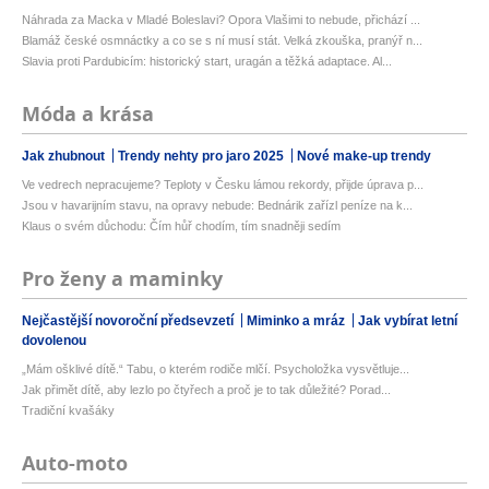
Náhrada za Macka v Mladé Boleslavi? Opora Vlašimi to nebude, přichází ...
Blamáž české osmnáctky a co se s ní musí stát. Velká zkouška, pranýř n...
Slavia proti Pardubicím: historický start, uragán a těžká adaptace. Al...
Móda a krása
Jak zhubnout
Trendy nehty pro jaro 2025
Nové make-up trendy
Ve vedrech nepracujeme? Teploty v Česku lámou rekordy, přijde úprava p...
Jsou v havarijním stavu, na opravy nebude: Bednárik zařízl peníze na k...
Klaus o svém důchodu: Čím hůř chodím, tím snadněji sedím
Pro ženy a maminky
Nejčastější novoroční předsevzetí
Miminko a mráz
Jak vybírat letní
dovolenou
„Mám ošklivé dítě.“ Tabu, o kterém rodiče mlčí. Psycholožka vysvětluje...
Jak přimět dítě, aby lezlo po čtyřech a proč je to tak důležité? Porad...
Tradiční kvašáky
Auto-moto