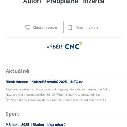
Autoři
Předplatné
Inzerce
Klasická verze
Mobilní verze
VÝBĚR
Aktuálně
Blesk Vánoce
Kalendář svátků 2025
INFO.cz
Asistovaná sebevražda opozice. Lídr nejasný, dohoda ve hvězdách a Anti...
Návrat tropů s teplotami přes 36 °C! Přijdou i bouřky a ochlazení! Sle...
Šéf Vojenského zpravodajství v Hráčích: Zamíří sem ze zákopů desetitis...
Sport
MS hokej 2025
Biatlon
Liga mistrů