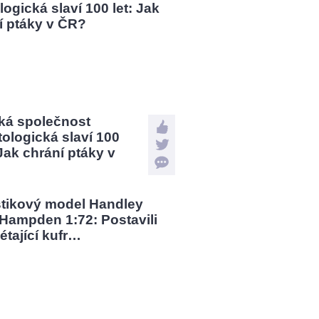
ká společnost
tologická slaví 100
 Jak chrání ptáky v
?