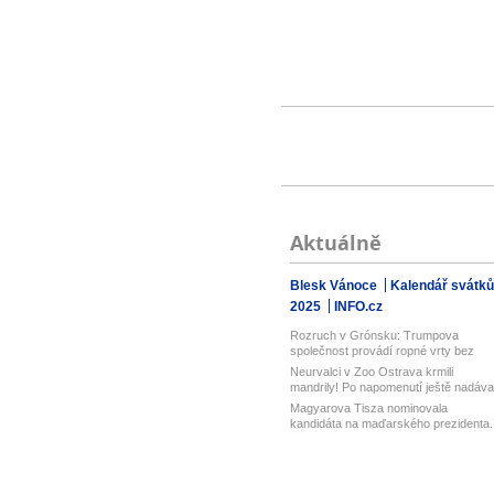
Aktuálně
Blesk Vánoce
Kalendář svátků
2025
INFO.cz
Rozruch v Grónsku: Trumpova
společnost provádí ropné vrty bez
povolení...
Neurvalci v Zoo Ostrava krmili
mandrily! Po napomenutí ještě nadával
Magyarova Tisza nominovala
kandidáta na maďarského prezidenta.
Je jím ...