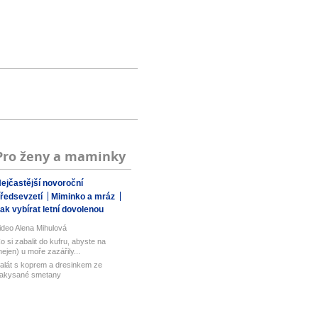
Pro ženy a maminky
ejčastější novoroční
ředsevzetí
Miminko a mráz
ak vybírat letní dovolenou
ideo Alena Mihulová
o si zabalit do kufru, abyste na
nejen) u moře zazářily...
alát s koprem a dresinkem ze
akysané smetany