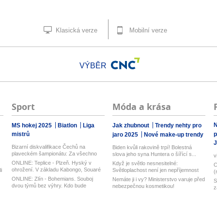
Klasická verze
Mobilní verze
VÝBĚR
Sport
Móda a krása
N
MS hokej 2025
Biatlon
Liga
Jak zhubnout
Trendy nehty pro
mistrů
p
jaro 2025
Nové make-up trendy
J
Bizarní diskvalifikace Čechů na
Biden kvůli rakovině trpí! Bolestná
plaveckém šampionátu: Za všechno
slova jeho syna Huntera o šířící s...
v
mohla...
ONLINE: Teplice - Plzeň. Hyský v
Když je světlo nesnesitelné:
C
ohrožení. V základu Kabongo, Souaré
i
Světloplachost není jen nepříjemnost
(
č...
ONLINE: Zlín - Bohemians. Souboj
Nemáte ji i vy? Ministerstvo varuje před
S
dvou týmů bez výhry. Kdo bude
nebezpečnou kosmetikou!
z
úspěšně...