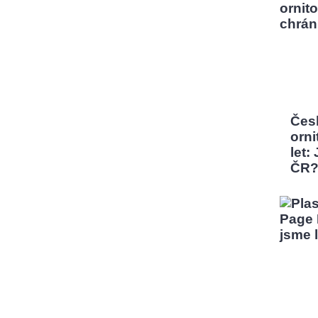
Čes
orni
let:
ČR