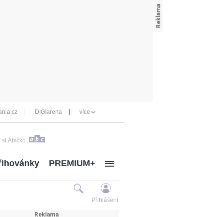
nia.cz
DIGIarena
více
 si Ábíčko
řihovánky
PREMIUM+
Přihlášení