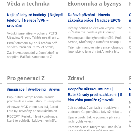
Věda a technika
Ekonomika a byznys
Nejlepší chytré hodinky
Nejlepší
Daňové přiznání
Novela
O
telefony
Nejlepší VPN –
zákoníku práce
Nadace EPCG
srovnání
Děsivý pohled na českou krajinu. Proč
S
v Česku mizí voda a jak k tomu p...
š
Vytiskli jsme vítězný pohár z PETG
Ultraglow Green. Takhle nezáří ani ...
Emancipace českých miliardářů. Proč
D
Strnad, Křetínský a Komárek nakupu...
V
První fotomobil byl spíš hračka než
n
seriózní zařízení. O 25 let pozděj...
Tajemství měnové intervence: obranou
C
japonského jenu chrání Amerika hl...
n
Zásilkovna usnadní vrácení zboží e-
shopům. Balíček zanesete do Z-
Boxu,...
Pro generaci Z
Zdraví
Podpořte dětskou imunitu
M
#inspirace
#wellbeing
#news
Babské rady proti nachlazení
S
Pop Culture Wrap: Ariana Grande
čím vším pomůže rýmovník
promluvila o svém ústupu z veřejného
M
ž...
s
Alt news: MGK v tom zas lítá, Jared
Jak se zdravě zchladit v tropických
Leto byl obviněný ze sexuálního ob...
vedrech: Co pomáhá a kdy už riskuj...
Č
1
RECEPT: Perfektní letní kombinace,
Úpal a úžeh: Jak je poznat a jak se z
které tě zchladí, i kdybys nechtěl*...
nich rychle vyléčit
V
.
N
Parazité v nás: Kterým se u nás líbí a
h