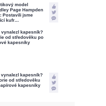
stikový model
dley Page Hampden
: Postavili jsme
jící kufr…
 vynalezl kapesník?
orie od středověku
papírové kapesníky