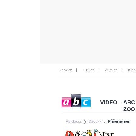
Blesk.cz
E15.cz
Auto.cz
iSpo
VIDEO
ABC
ZOO
Ábíčko.cz
Džouky
Příšerný sen