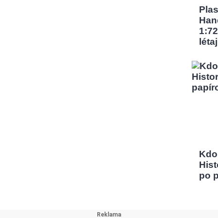
Pla
Han
1:72
léta
Kdo
Hist
po 