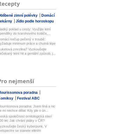
Recepty
blíbené zimní polévky
Domácí
pekárny
Jídlo podle horoskopu
ladký poklad u cesty: Využijte letní
pendlíky do tvarohového koláče,...
omácí kečup pečený v troubě:
yžaduje minimum práce a chutná lépe
ež...
uketová zmrzlina? Vyzkoušejte
ečekaný letní hit a geniální způsob, j...
Pro nejmenší
ourissonova poradna
Komiksy
Festival ABC
ourrisonova poradna: Jsem líná a nic
e mi nechce dělat: Kdy jde o ún...
eská společnost ornitologická slaví
00 let: Jak chrání ptáky v ČR?
yzkoušejte český kyberpunk. V
etspectre se stanete elitním
ackerem ...