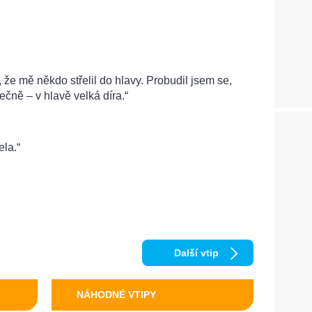
 že mě někdo střelil do hlavy. Probudil jsem se,
ečně – v hlavě velká díra.“
ela.“
Další vtip
NÁHODNÉ VTIPY