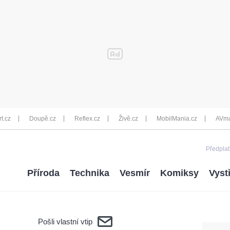
rt.cz
Doupě.cz
Reflex.cz
Živě.cz
MobilMania.cz
AVma
Předplať
Příroda
Technika
Vesmír
Komiksy
Vyst
Pošli vlastní vtip