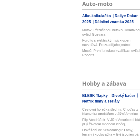
Auto-moto
Alko-kalkulačka
Rallye Dakar
2025
Dálniční známka 2025
Moto2: Přerušenou britskou kvalifikaci
ovládl Guevara
Ford to s elektrickým pick-upem
nevzdává. Prozradil jeho jméno i
atrak...
Moto2: První britskou kvalifikaci ovládl
Roberts
Hobby a zábava
BLESK Tlapky
Divoký kačer
Netflix filmy a seriály
Cestovní horečka šlechty: Chuďas z
Klatovska otrokářem v Jižní Americe
Filip Vondrášek: V Jižní Americe si lidé
plují životem mnohem lehčeji,...
Osvěžení ve Schladmingu: Lamy,
ferraty i koulovačka v létě jsou jen pá..