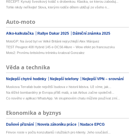
RECEPT: Kynutý švestkový koláč s drobenkou. Klasika, se kterou zaboduj...
Tohle nikdy neříkejte! Slova, kterými rodiče dětem ubližují ze všeho n...
Auto-moto
Alko-kalkulačka
Rallye Dakar 2025
Dálniční známka 2025
MotoGP: Na úvod byl ve Velké Británii nejrychlejší Alex Márquez
TEST Peugeot 408 Hybrid 145 e-DCS6 Allure – Wow efekt po francouzsku
Moto2: Prvnímu britskému tréninku kraloval Gonzalez
Věda a technika
Nejlepší chytré hodinky
Nejlepší telefony
Nejlepší VPN – srovnání
Muskova Terrafab bude největší budova v historii lidstva. Už víme, jak...
Na těžké bombardéry je Evropa příliš malá, a tak Airbus začne společně...
Co nového v aplikaci WhatsApp. Ve skupinovém chatu můžete používat zmí...
Ekonomika a byznys
Daňové přiznání
Novela zákoníku práce
Nadace EPCG
Finvox roste v počtu konzultantů i službách pro klienty. Jeho součástí...