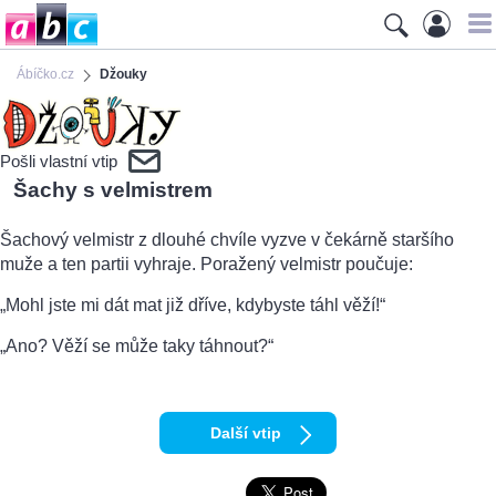
Ábíčko.cz
Džouky
Pošli vlastní vtip
Šachy s velmistrem
Šachový velmistr z dlouhé chvíle vyzve v čekárně staršího
muže a ten partii vyhraje. Poražený velmistr poučuje:
„Mohl jste mi dát mat již dříve, kdybyste táhl věží!“
„Ano? Věží se může taky táhnout?“
Další vtip