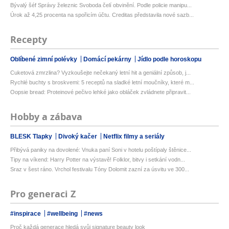
Bývalý šéf Správy železnic Svoboda čelí obvinění. Podle policie manipu...
Úrok až 4,25 procenta na spořicím účtu. Creditas představila nové sazb...
Recepty
Oblíbené zimní polévky
Domácí pekárny
Jídlo podle horoskopu
Cuketová zmrzlina? Vyzkoušejte nečekaný letní hit a geniální způsob, j...
Rychlé buchty s broskvemi: 5 receptů na sladké letní moučníky, které m...
Oopsie bread: Proteinové pečivo lehké jako obláček zvládnete připravit...
Hobby a zábava
BLESK Tlapky
Divoký kačer
Netflix filmy a seriály
Přibývá paniky na dovolené: Vnuka paní Soni v hotelu poštípaly štěnice...
Tipy na víkend: Harry Potter na výstavě! Folklor, bitvy i setkání vodn...
Sraz v šest ráno. Vrchol festivalu Tóny Dolomit zazní za úsvitu ve 300...
Pro generaci Z
#inspirace
#wellbeing
#news
Proč každá generace hledá svůj signature beauty look