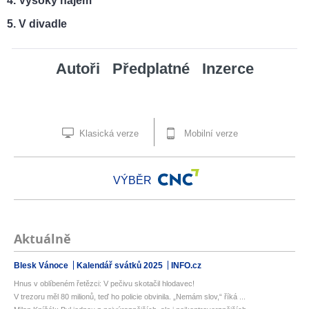
Vysoký nájem
V divadle
Autoři
Předplatné
Inzerce
Klasická verze
Mobilní verze
VÝBĚR
Aktuálně
Blesk Vánoce
Kalendář svátků 2025
INFO.cz
Hnus v oblíbeném řetězci: V pečivu skotačil hlodavec!
V trezoru měl 80 milionů, teď ho policie obvinila. „Nemám slov,“ říká ...