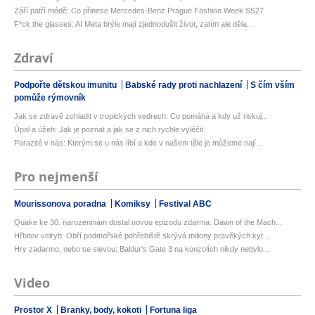
Září patří módě: Co přinese Mercedes-Benz Prague Fashion Week SS27
F*ck the glasses: AI Meta brýle mají zjednodušit život, zatím ale děla...
Zdraví
Podpořte dětskou imunitu
Babské rady proti nachlazení
S čím vším
pomůže rýmovník
Jak se zdravě zchladit v tropických vedrech: Co pomáhá a kdy už riskuj...
Úpal a úžeh: Jak je poznat a jak se z nich rychle vyléčit
Parazité v nás: Kterým se u nás líbí a kde v našem těle je můžeme nají...
Pro nejmenší
Mourissonova poradna
Komiksy
Festival ABC
Quake ke 30. narozeninám dostal novou epizodu zdarma. Dawn of the Mach...
Hřbitov velryb: Obří podmořské pohřebiště skrývá miliony pravěkých kyt...
Hry zadarmo, nebo se slevou: Baldur's Gate 3 na konzolích nikdy nebylo...
Video
Prostor X
Branky, body, kokoti
Fortuna liga