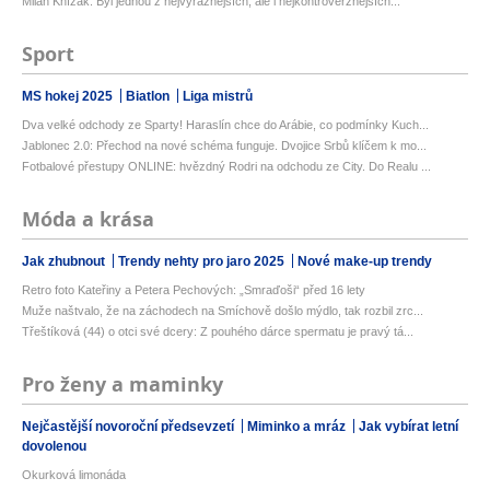
Milan Knížák: Byl jednou z nejvýraznějších, ale i nejkontroverznějších...
Sport
MS hokej 2025
Biatlon
Liga mistrů
Dva velké odchody ze Sparty! Haraslín chce do Arábie, co podmínky Kuch...
Jablonec 2.0: Přechod na nové schéma funguje. Dvojice Srbů klíčem k mo...
Fotbalové přestupy ONLINE: hvězdný Rodri na odchodu ze City. Do Realu ...
Móda a krása
Jak zhubnout
Trendy nehty pro jaro 2025
Nové make-up trendy
Retro foto Kateřiny a Petera Pechových: „Smraďoši“ před 16 lety
Muže naštvalo, že na záchodech na Smíchově došlo mýdlo, tak rozbil zrc...
Třeštíková (44) o otci své dcery: Z pouhého dárce spermatu je pravý tá...
Pro ženy a maminky
Nejčastější novoroční předsevzetí
Miminko a mráz
Jak vybírat letní
dovolenou
Okurková limonáda