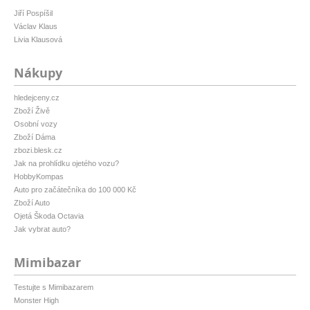
Jiří Pospíšil
Václav Klaus
Livia Klausová
Nákupy
hledejceny.cz
Zboží Živě
Osobní vozy
Zboží Dáma
zbozi.blesk.cz
Jak na prohlídku ojetého vozu?
HobbyKompas
Auto pro začátečníka do 100 000 Kč
Zboží Auto
Ojetá Škoda Octavia
Jak vybrat auto?
Mimibazar
Testujte s Mimibazarem
Monster High