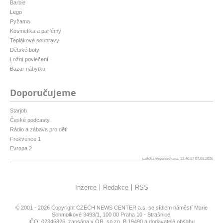
Barbie
Lego
Pyžama
Kosmetika a parfémy
Teplákové soupravy
Dětské boty
Ložní povlečení
Bazar nábytku
Doporučujeme
Starjob
České podcasty
Rádio a zábava pro děti
Frekvence 1
Evropa 2
patička vygenerovaná: 13:40:17 07.08.2026
Inzerce
Redakce
RSS
© 2001 - 2026 Copyright
CZECH NEWS CENTER a.s.
se sídlem náměstí Marie
Schmolkové 3493/1, 100 00 Praha 10 - Strašnice,
IČO: 02346826, zapsána v OR, sp.zn. B 19490 a dodavatelé obsahu