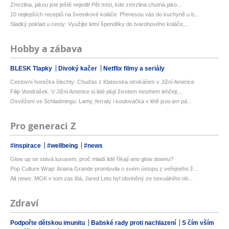
Zmrzlina, jakou jste ještě nejedli! Pět míst, kde zmrzlina chutná jako...
10 nejlepších receptů na švestkové koláče: Přenesou vás do kuchyně u b...
Sladký poklad u cesty: Využijte letní špendlíky do tvarohového koláče,...
Hobby a zábava
BLESK Tlapky
Divoký kačer
Netflix filmy a seriály
Cestovní horečka šlechty: Chuďas z Klatovska otrokářem v Jižní Americe
Filip Vondrášek: V Jižní Americe si lidé plují životem mnohem lehčeji,...
Osvěžení ve Schladmingu: Lamy, ferraty i koulovačka v létě jsou jen pá...
Pro generaci Z
#inspirace
#wellbeing
#news
Glow up se stává luxusem, proč mladí lidé říkají ano glow downu?
Pop Culture Wrap: Ariana Grande promluvila o svém ústupu z veřejného ž...
Alt news: MGK v tom zas lítá, Jared Leto byl obviněný ze sexuálního ob...
Zdraví
Podpořte dětskou imunitu
Babské rady proti nachlazení
S čím vším