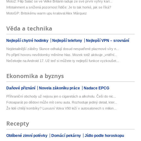
Moto2: Filip Salač se ve Velké Británii raduje ze své první výhry kari...
Infotainment a snížená pozornost řidiče: Je to tak horké, jak se říká?
MotoGP: Britskému warm upu kraloval Alex Márquez
Věda a technika
Nejlepší chytré hodinky
Nejlepší telefony
Nejlepší VPN – srovnání
Nejdetailnější záběry Slunce odhalují dosud nespatřené plazmové víry n...
Po přijetí hovoru nevědomky měníme hlas. Mozek totiž aktivuje „vnitřní...
Nečekejte na Android 17. Už teď si můžete ty nejlepší funkce vyzkoušet...
Ekonomika a byznys
Daňové přiznání
Novela zákoníku práce
Nadace EPCG
Příhraniční obchody už nejsou jen o cigaretách a alkoholu. Češi do nic...
Fotoaparát po dědovi může mít cenu auta. Rozhoduje jediný detail, kter...
Že lidé chtějí kombíky? Luxusní Volva V90 leží v autosalonech s milion...
Recepty
Oblíbené zimní polévky
Domácí pekárny
Jídlo podle horoskopu