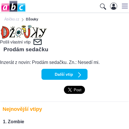
Ábíčko.cz
Džouky
Pošli vlastní vtip
Prodám sedačku
Inzerát z novin: Prodám sedačku. Zn.: Nesedí mi.
Další vtip
Nejnovější vtipy
Zombie