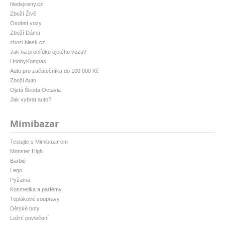
hledejceny.cz
Zboží Živě
Osobní vozy
Zboží Dáma
zbozi.blesk.cz
Jak na prohlídku ojetého vozu?
HobbyKompas
Auto pro začátečníka do 100 000 Kč
Zboží Auto
Ojetá Škoda Octavia
Jak vybrat auto?
Mimibazar
Testujte s Mimibazarem
Monster High
Barbie
Lego
Pyžama
Kosmetika a parfémy
Teplákové soupravy
Dětské boty
Ložní povlečení