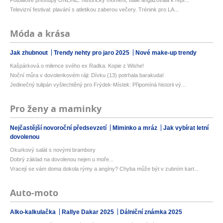
Televizní festival: plavání s atletikou zaberou večery. Trénink pro LA...
Móda a krása
Jak zhubnout
Trendy nehty pro jaro 2025
Nové make-up trendy
Kašpárková o milence svého ex Radka: Kopie z Wishe!
Noční můra v dovolenkovém ráji: Dívku (13) potrhala barakuda!
Jedinečný tulipán vyšlechtěný pro Frýdek-Místek: Připomíná historii vý...
Pro ženy a maminky
Nejčastější novoroční předsevzetí
Miminko a mráz
Jak vybírat letní
dovolenou
Okurkový salát s novými brambory
Dobrý základ na dovolenou nejen u moře...
Vracejí se vám doma dokola rýmy a angíny? Chyba může být v zubním kart...
Auto-moto
Alko-kalkulačka
Rallye Dakar 2025
Dálniční známka 2025