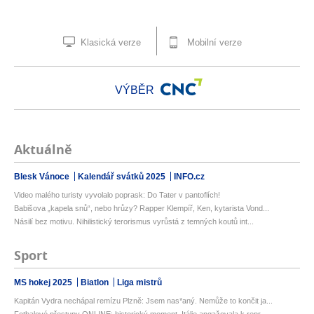
Klasická verze
Mobilní verze
VÝBĚR
Aktuálně
Blesk Vánoce
Kalendář svátků 2025
INFO.cz
Video malého turisty vyvolalo poprask: Do Tater v pantoflích!
Babišova „kapela snů“, nebo hrůzy? Rapper Klempíř, Ken, kytarista Vond...
Násilí bez motivu. Nihilistický terorismus vyrůstá z temných koutů int...
Sport
MS hokej 2025
Biatlon
Liga mistrů
Kapitán Vydra nechápal remízu Plzně: Jsem nas*aný. Nemůže to končit ja...
Fotbalové přestupy ONLINE: historický moment, Itálie angažovala k repr...