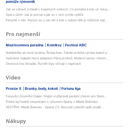
pomůže rýmovník
Jak se zdravě zchladit v tropických vedrech: Co pomáhá a kdy už riskuj...
Úpal a úžeh: Jak je poznat a jak se z nich rychle vyléčit
Parazité v nás: Kterým se u nás líbí a kde v našem těle je můžeme nají...
Pro nejmenší
Mourissonova poradna
Komiksy
Festival ABC
Nahlédněte do nové továrny Škoda Auto: Takhle probíhá výroba baterií p...
Vybíráme nejlepší herní adaptace Pána prstenů. Moderní pecky i histori...
Desková hra Stínadla: Rychlé šípy ožívají v napínavé
Video
Prostor X
Branky, body, kokoti
Fortuna liga
Fanoušci čínského Dalian Yingbo si připravili parádní choreo pro Stanc...
Priske byl hodně nespokojen s výkonem Sparty v Mladé Boleslavi
SESTŘIH: Mladá Boleslav - Sparta 2:0. Bezzubí Letenští opět ztratili. ...
Nákupy