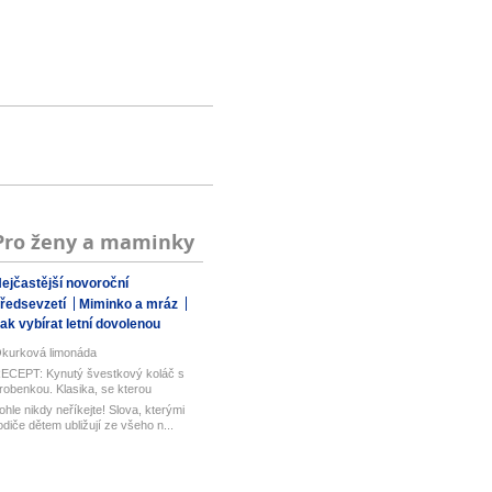
Pro ženy a maminky
ejčastější novoroční
ředsevzetí
Miminko a mráz
ak vybírat letní dovolenou
kurková limonáda
ECEPT: Kynutý švestkový koláč s
robenkou. Klasika, se kterou
aboduj...
ohle nikdy neříkejte! Slova, kterými
odiče dětem ubližují ze všeho n...