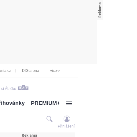
nia.cz
DIGIarena
více
 si Ábíčko
řihovánky
PREMIUM+
Přihlášení