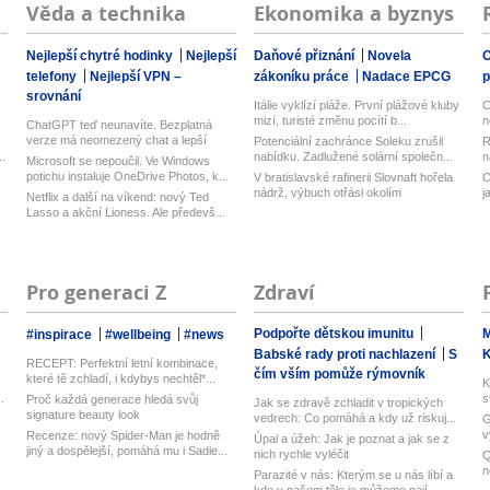
Věda a technika
Ekonomika a byznys
Nejlepší chytré hodinky
Nejlepší
Daňové přiznání
Novela
O
telefony
Nejlepší VPN –
zákoníku práce
Nadace EPCG
srovnání
Itálie vyklízí pláže. První plážové kluby
C
mizí, turisté změnu pocítí b...
n
ChatGPT teď neunavíte. Bezplatná
verze má neomezený chat a lepší
Potenciální zachránce Soleku zrušil
R
model...
.
nabídku. Zadlužené solární společn...
n
Microsoft se nepoučil. Ve Windows
potichu instaluje OneDrive Photos, k...
V bratislavské rafinerii Slovnaft hořela
O
nádrž, výbuch otřásl okolím
j
Netflix a další na víkend: nový Ted
Lasso a akční Lioness. Ale předevš...
Pro generaci Z
Zdraví
Podpořte dětskou imunitu
M
#inspirace
#wellbeing
#news
Babské rady proti nachlazení
S
RECEPT: Perfektní letní kombinace,
čím vším pomůže rýmovník
které tě zchladí, i kdybys nechtěl*...
K
.
s
Proč každá generace hledá svůj
Jak se zdravě zchladit v tropických
signature beauty look
vedrech: Co pomáhá a kdy už riskuj...
G
.
v
Recenze: nový Spider-Man je hodně
Úpal a úžeh: Jak je poznat a jak se z
U
jiný a dospělejší, pomáhá mu i Sadie...
nich rychle vyléčit
Q
n
Parazité v nás: Kterým se u nás líbí a
M