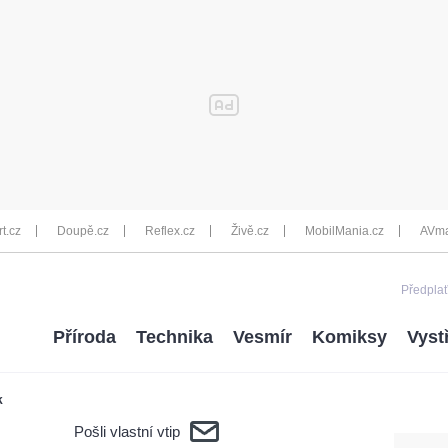
rt.cz
Doupě.cz
Reflex.cz
Živě.cz
MobilMania.cz
AVma
Předplať
Příroda
Technika
Vesmír
Komiksy
Vyst
k
Pošli vlastní vtip