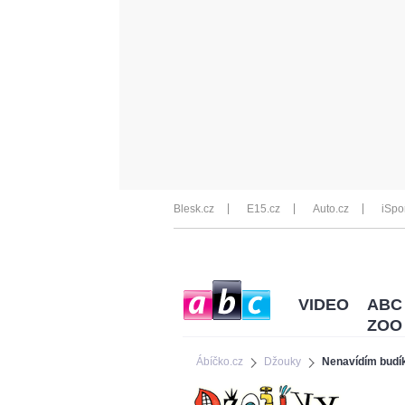
Blesk.cz
E15.cz
Auto.cz
iSpo
VIDEO
ABC
ZOO
Ábíčko.cz
Džouky
Nenavídím budí