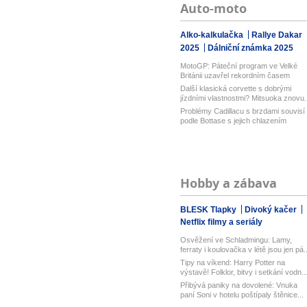
Auto-moto
Alko-kalkulačka
Rallye Dakar
2025
Dálniční známka 2025
MotoGP: Páteční program ve Velké
Británii uzavřel rekordním časem
Bezz...
Další klasická corvette s dobrými
jízdními vlastnostmi? Mitsuoka znovu..
Problémy Cadillacu s brzdami souvisí
podle Bottase s jejich chlazením
Hobby a zábava
BLESK Tlapky
Divoký kačer
Netflix filmy a seriály
Osvěžení ve Schladmingu: Lamy,
ferraty i koulovačka v létě jsou jen pá..
Tipy na víkend: Harry Potter na
výstavě! Folklor, bitvy i setkání vodn..
Přibývá paniky na dovolené: Vnuka
paní Soni v hotelu poštípaly štěnice...