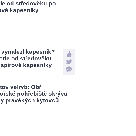
 vynalezl kapesník?
orie od středověku
papírové kapesníky