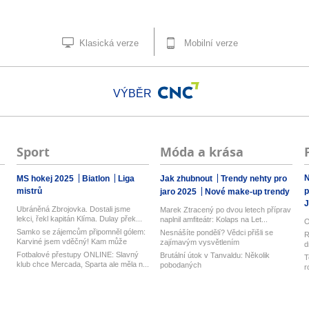
Klasická verze
Mobilní verze
VÝBĚR
Sport
Móda a krása
N
MS hokej 2025
Biatlon
Liga
Jak zhubnout
Trendy nehty pro
mistrů
p
jaro 2025
Nové make-up trendy
J
Ubráněná Zbrojovka. Dostali jsme
Marek Ztracený po dvou letech příprav
lekci, řekl kapitán Klíma. Dulay přek...
naplnil amfiteátr: Kolaps na Let...
O
Samko se zájemcům připomněl gólem:
Nesnášíte pondělí? Vědci přišli se
R
Karviné jsem vděčný! Kam může
zajímavým vysvětlením
d
odejí...
z
Fotbalové přestupy ONLINE: Slavný
Brutální útok v Tanvaldu: Několik
T
klub chce Mercada, Sparta ale měla n...
pobodaných
r