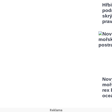
Hřbi
pod
skrý
pra
Nový
moř
rex
oce