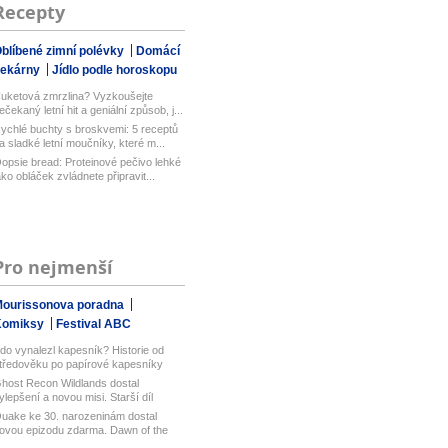
Recepty
blíbené zimní polévky
Domácí
pekárny
Jídlo podle horoskopu
uketová zmrzlina? Vyzkoušejte
ečekaný letní hit a geniální způsob, j...
ychlé buchty s broskvemi: 5 receptů
a sladké letní moučníky, které m...
opsie bread: Proteinové pečivo lehké
ako obláček zvládnete připravit...
Pro nejmenší
ourissonova poradna
Komiksy
Festival ABC
do vynalezl kapesník? Historie od
tředověku po papírové kapesníky
host Recon Wildlands dostal
ylepšení a novou misi. Starší díl
bisof...
uake ke 30. narozeninám dostal
ovou epizodu zdarma. Dawn of the
ach...