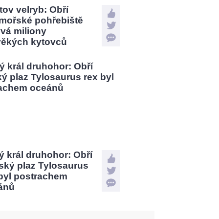
tov velryb: Obří
mořské pohřebiště
vá miliony
věkých kytovců
 král druhohor: Obří
ský plaz Tylosaurus
 byl postrachem
ánů