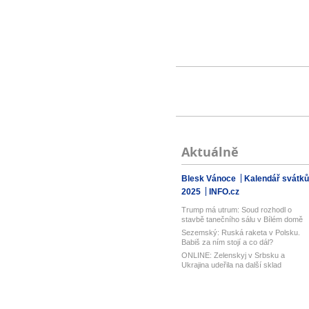
Aktuálně
Blesk Vánoce
Kalendář svátků
2025
INFO.cz
Trump má utrum: Soud rozhodl o
stavbě tanečního sálu v Bílém domě
Sezemský: Ruská raketa v Polsku.
Babiš za ním stojí a co dál?
ONLINE: Zelenskyj v Srbsku a
Ukrajina udeřila na další sklad
Wildberri...