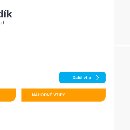
dík
ech:
Další vtip
NÁHODNÉ VTIPY