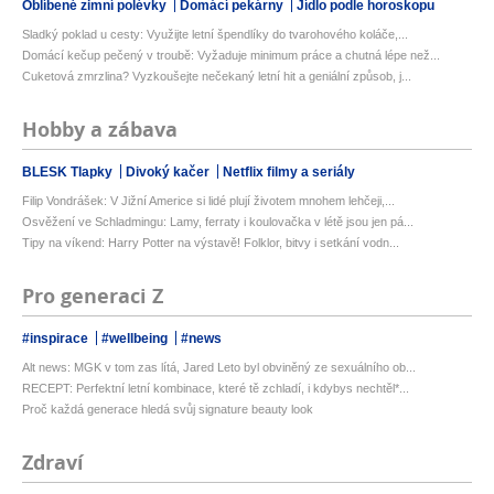
Oblíbené zimní polévky
Domácí pekárny
Jídlo podle horoskopu
Sladký poklad u cesty: Využijte letní špendlíky do tvarohového koláče,...
Domácí kečup pečený v troubě: Vyžaduje minimum práce a chutná lépe než...
Cuketová zmrzlina? Vyzkoušejte nečekaný letní hit a geniální způsob, j...
Hobby a zábava
BLESK Tlapky
Divoký kačer
Netflix filmy a seriály
Filip Vondrášek: V Jižní Americe si lidé plují životem mnohem lehčeji,...
Osvěžení ve Schladmingu: Lamy, ferraty i koulovačka v létě jsou jen pá...
Tipy na víkend: Harry Potter na výstavě! Folklor, bitvy i setkání vodn...
Pro generaci Z
#inspirace
#wellbeing
#news
Alt news: MGK v tom zas lítá, Jared Leto byl obviněný ze sexuálního ob...
RECEPT: Perfektní letní kombinace, které tě zchladí, i kdybys nechtěl*...
Proč každá generace hledá svůj signature beauty look
Zdraví