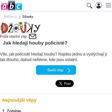
Ábíčko.cz
Džouky
Pošli vlastní vtip
Jak hledají houby policisté?
Víte, jak policisté hledají houby? Najdou jednu a vyslýchají ji
tak dlouho, dokud neřekne, kde jsou ostatní.
Další vtip
Nejnovější vtipy
Zombie