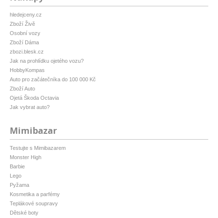
hledejceny.cz
Zboží Živě
Osobní vozy
Zboží Dáma
zbozi.blesk.cz
Jak na prohlídku ojetého vozu?
HobbyKompas
Auto pro začátečníka do 100 000 Kč
Zboží Auto
Ojetá Škoda Octavia
Jak vybrat auto?
Mimibazar
Testujte s Mimibazarem
Monster High
Barbie
Lego
Pyžama
Kosmetika a parfémy
Teplákové soupravy
Dětské boty