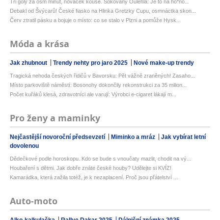
Tři góly za osm minut, nováček kouše. Šokovaný Oulehla: Je to na ho*no...
Debakl od Švýcarů! České fiasko na Hlinka Gretzky Cupu, osmnáctka skon...
Červ ztratil pásku a bojuje o místo: co se stalo v Plzni a pomůže Hysk...
Móda a krása
Jak zhubnout
Trendy nehty pro jaro 2025
Nové make-up trendy
Tragická nehoda českých řidičů v Bavorsku: Pět vážně zraněných! Zasaho...
Místo parkoviště náměstí: Bosonohy dokončily rekonstrukci za 35 milion...
Počet kuřáků klesá, zdravotníci ale varují: Výrobci e-cigaret lákají m...
Pro ženy a maminky
Nejčastější novoroční předsevzetí
Miminko a mráz
Jak vybírat letní
dovolenou
Dědečkové podle horoskopu. Kdo se bude s vnoučaty mazlit, chodit na vý...
Houbaření s dětmi. Jak dobře znáte české houby? Udělejte si KVÍZ!
Kamarádka, která zažila totéž, je k nezaplacení. Proč jsou přátelství ...
Auto-moto
Alko-kalkulačka
Rallye Dakar 2025
Dálniční známka 2025