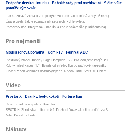
Podpořte dětskou imunitu
Babské rady proti nachlazení
S čím vším
pomůže rýmovník
Jak se zdravě zchladit v tropických vedrech: Co pomáhá a kdy už riskuj...
Úpal a úžeh: Jak je poznat a jak se z nich rychle vyléčit
Parazité v nás: Kterým se u nás líbí a kde v našem těle je můžeme nají...
Pro nejmenší
Mourissonova poradna
Komiksy
Festival ABC
Plastikový model Handley Page Hampden 1:72: Postavili jsme létající ku...
Kdo vynalezl kapesník? Historie od středověku po papírové kapesníky
Ghost Recon Wildlands dostal vylepšení a novou misi. Starší díl Ubisof...
Video
Prostor X
Branky, body, kokoti
Fortuna liga
Klaus promluvil na pohřbu Knížáka
SESTŘIH: Zbrojovka - Liberec 0:1. Rozhodl Dulay, ale při premiéře za S...
Milan Knížák pohřeb
Nákupy