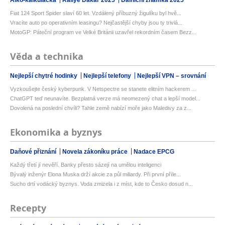
Fiat 124 Sport Spider slaví 60 let. Vzdálený příbuzný žigulíku byl hvě...
Vracíte auto po operativním leasingu? Nejčastější chyby jsou ty triviá...
MotoGP: Páteční program ve Velké Británii uzavřel rekordním časem Bezz...
Věda a technika
Nejlepší chytré hodinky
Nejlepší telefony
Nejlepší VPN – srovnání
Vyzkoušejte český kyberpunk. V Netspectre se stanete elitním hackerem ...
ChatGPT teď neunavíte. Bezplatná verze má neomezený chat a lepší model...
Dovolená na poslední chvíli? Tahle země nabízí moře jako Maledivy za z...
Ekonomika a byznys
Daňové přiznání
Novela zákoníku práce
Nadace EPCG
Každý třetí jí nevěří. Banky přesto sázejí na umělou inteligenci
Bývalý inženýr Elona Muska drží akcie za půl miliardy. Při první příle...
Sucho drtí vodácký byznys. Voda zmizela i z míst, kde to Česko dosud n...
Recepty