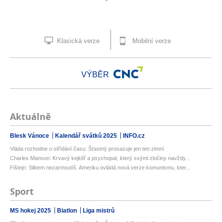
Klasická verze
Mobilní verze
VÝBĚR
Aktuálně
Blesk Vánoce
Kalendář svátků 2025
INFO.cz
Vláda rozhodne o střídání času: Šťastný prosazuje jen ten zimní
Charles Manson: Krvavý kejklíř a psychopat, který svými zločiny navždy...
Fištejn: Slibem nezarmoutíš. Ameriku ovládá nová verze komunismu, kter...
Sport
MS hokej 2025
Biatlon
Liga mistrů