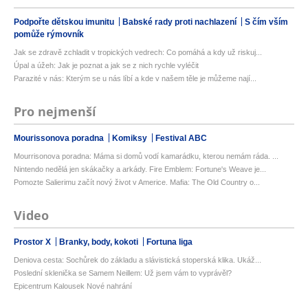
Podpořte dětskou imunitu
Babské rady proti nachlazení
S čím vším
pomůže rýmovník
Jak se zdravě zchladit v tropických vedrech: Co pomáhá a kdy už riskuj...
Úpal a úžeh: Jak je poznat a jak se z nich rychle vyléčit
Parazité v nás: Kterým se u nás líbí a kde v našem těle je můžeme nají...
Pro nejmenší
Mourissonova poradna
Komiksy
Festival ABC
Mourrisonova poradna: Máma si domů vodí kamarádku, kterou nemám ráda. ...
Nintendo nedělá jen skákačky a arkády. Fire Emblem: Fortune's Weave je...
Pomozte Salierimu začít nový život v Americe. Mafia: The Old Country o...
Video
Prostor X
Branky, body, kokoti
Fortuna liga
Deniova cesta: Sochůrek do základu a slávistická stoperská klika. Ukáž...
Poslední sklenička se Samem Neillem: Už jsem vám to vyprávěl?
Epicentrum Kalousek Nové nahrání