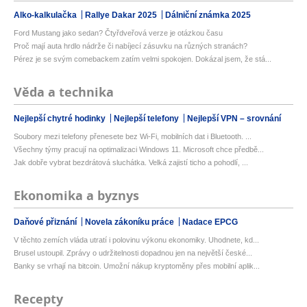
Alko-kalkulačka
Rallye Dakar 2025
Dálniční známka 2025
Ford Mustang jako sedan? Čtyřdveřová verze je otázkou času
Proč mají auta hrdlo nádrže či nabíjecí zásuvku na různých stranách?
Pérez je se svým comebackem zatím velmi spokojen. Dokázal jsem, že stá...
Věda a technika
Nejlepší chytré hodinky
Nejlepší telefony
Nejlepší VPN – srovnání
Soubory mezi telefony přenesete bez Wi-Fi, mobilních dat i Bluetooth. ...
Všechny týmy pracují na optimalizaci Windows 11. Microsoft chce předbě...
Jak dobře vybrat bezdrátová sluchátka. Velká zajistí ticho a pohodlí, ...
Ekonomika a byznys
Daňové přiznání
Novela zákoníku práce
Nadace EPCG
V těchto zemích vláda utratí i polovinu výkonu ekonomiky. Uhodnete, kd...
Brusel ustoupil. Zprávy o udržitelnosti dopadnou jen na největší české...
Banky se vrhají na bitcoin. Umožní nákup kryptoměny přes mobilní aplik...
Recepty