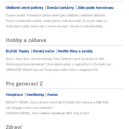
Oblíbené zimní polévky
Domácí pekárny
Jídlo podle horoskopu
Oopsie bread: Proteinové pečivo lehké jako obláček zvládnete připravit...
Pozor na jedovaté cukety! Jeden jasný znak prozradí, že se jim máte vy...
Svěží letní saláty, které vás v horku neunaví: Zkuste k zelenině přida...
Hobby a zábava
BLESK Tlapky
Divoký kačer
Netflix filmy a seriály
Sraz v šest ráno. Vrchol festivalu Tóny Dolomit zazní za úsvitu ve 300...
Nízkorozpočtová dovolená? Chorvatsko jedno z nejdražších v Evropě! Lev...
OBRAZEM: Modré slzy na Tchaj-wanu mění moře v magickou říši
Pro generaci Z
#inspirace
#wellbeing
#news
BEAUTY NEWS: Zara Larsson servíruje Cheetah Girl makeup a Billie Eilis...
Jak funguje vztah Lva a Vodnáře?
FASHION NEWS: John Galliano headlinuje MET GALA 2027
Zdraví