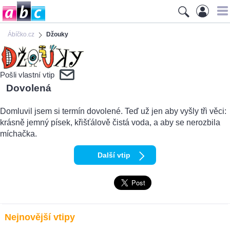
Ábíčko.cz
Džouky
Pošli vlastní vtip
Dovolená
Domluvil jsem si termín dovolené. Teď už jen aby vyšly tři věci:
krásně jemný písek, křišťálově čistá voda, a aby se nerozbila
míchačka.
Další vtip
Nejnovější vtipy