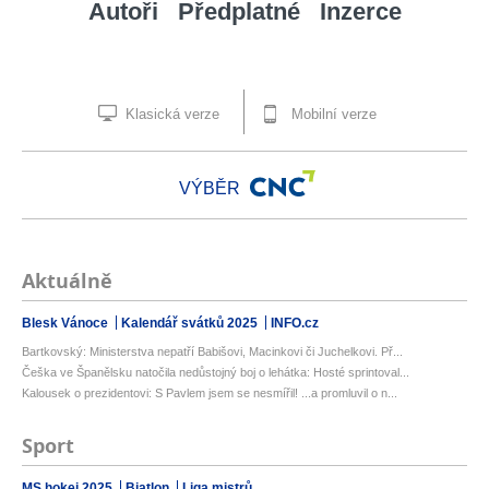
Autoři
Předplatné
Inzerce
Klasická verze
Mobilní verze
VÝBĚR
Aktuálně
Blesk Vánoce
Kalendář svátků 2025
INFO.cz
Bartkovský: Ministerstva nepatří Babišovi, Macinkovi či Juchelkovi. Př...
Češka ve Španělsku natočila nedůstojný boj o lehátka: Hosté sprintoval...
Kalousek o prezidentovi: S Pavlem jsem se nesmířil! ...a promluvil o n...
Sport
MS hokej 2025
Biatlon
Liga mistrů