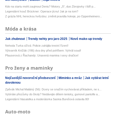
Kdo na startu mohl zaujmout Deniu? Motory „S“, duo Zbrojovky i lídři p...
Legendární kouč Brückner: Operace jícnu! Jak je na tom?
Z grázla NHL hereckou hvězdou: změnil pravidla hokeje, po Oppenheimero...
Móda a krása
Jak zhubnout
Trendy nehty pro jaro 2025
Nové make-up trendy
Nehoda Turka ožívá: Policie zahájila trestní řízení!
Výtvarník Knížák (†86) dva dny před pohřbem: Vyhrál soud!
Pfauserová z Řachandy: Unavená mamina i sexy dračice!
Pro ženy a maminky
Nejčastější novoroční předsevzetí
Miminko a mráz
Jak vybírat letní
dovolenou
Zpěvák Michal Malátný (56): Dcery se snažím vychovávat příkladem, ne s...
Vybíráte přezůvky do školy? Nedávejte dětem tenisky, gumové pantofle a...
Legendární hlasatelka a moderátorka Saskia Burešová oslavila 80!
Auto-moto