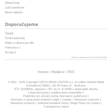
Dětské boty
Ložní povlečení
Bazar nábytku
Doporučujeme
Starjob
České podcasty
Rádio a zábava pro děti
Frekvence 1
Evropa 2
patička vygenerovaná: 06:10:15 06.08.2026
Inzerce
Redakce
RSS
© 2001 - 2026 Copyright
CZECH NEWS CENTER a.s.
se sídlem náměstí Marie
Schmolkové 3493/1, 100 00 Praha 10 - Strašnice,
IČO: 02346826, zapsána v OR, sp.zn. B 19490 a dodavatelé obsahu
Autorská práva k publikovaným materiálům
Podmínky pro užívání služby informační společnosti
Informace o zpracování osobních údajů
Cookies
Nastavení soukromí
Vlastnická struktura
Jednotná kontaktní místa / Single Points od Contact
Transparency report