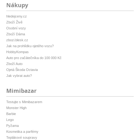
Nákupy
hledejceny.cz
Zboží Živě
Osobní vozy
Zboží Dáma
zbozi.blesk.cz
Jak na prohlídku ojetého vozu?
HobbyKompas
Auto pro začátečníka do 100 000 Kč
Zboží Auto
Ojetá Škoda Octavia
Jak vybrat auto?
Mimibazar
Testujte s Mimibazarem
Monster High
Barbie
Lego
Pyžama
Kosmetika a parfémy
Teplákové soupravy