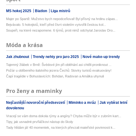
MS hokej 2025
Biatlon
Liga mistrů
Majer po Spartě: Mužstvo bych nepodceňoval! Byl přísný na hrdinu zápas...
Bejvávalo. 5 hokejistů, kteří před čtvrt stoletím vytvořili českou kol...
Soupeři, na které nezapomene. 6 týmů, proti nimž odchytal Jaroslav Dro...
Móda a krása
Jak zhubnout
Trendy nehty pro jaro 2025
Nové make-up trendy
Tajemný žlábek v Brně: Švédové jím při obléhání asi chtěli proniknout ...
Požár u oblíbeného italského jezera Čechů: Stovky turistů evakuovány!
Čapí tragédie v Bohuslavicích: Bohdan, Radovan a Amálka uhynuli
Pro ženy a maminky
Nejčastější novoroční předsevzetí
Miminko a mráz
Jak vybírat letní
dovolenou
Vracejí se vám doma dokola rýmy a angíny? Chyba může být v zubním kart...
Tipy, jak usnadnit prvňáčkovi nástup do školy
Tady hlídám já! 40 momentek, na kterých převzali mateřské povinnosti k...