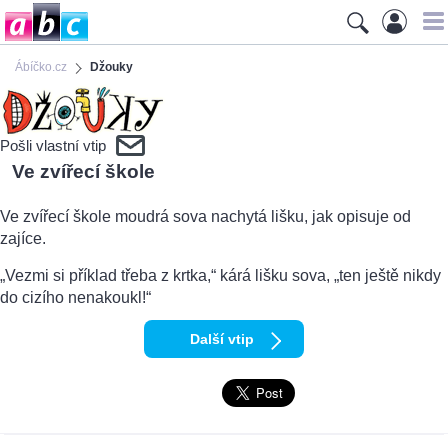
Ábíčko.cz
Džouky
Pošli vlastní vtip
Ve zvířecí škole
Ve zvířecí škole moudrá sova nachytá lišku, jak opisuje od
zajíce.
„Vezmi si příklad třeba z krtka,“ kárá lišku sova, „ten ještě nikdy
do cizího nenakoukl!“
Další vtip