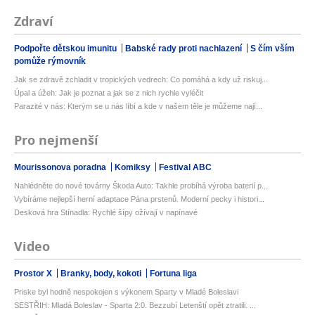
Zdraví
Podpořte dětskou imunitu
Babské rady proti nachlazení
S čím vším
pomůže rýmovník
Jak se zdravě zchladit v tropických vedrech: Co pomáhá a kdy už riskuj...
Úpal a úžeh: Jak je poznat a jak se z nich rychle vyléčit
Parazité v nás: Kterým se u nás líbí a kde v našem těle je můžeme nají...
Pro nejmenší
Mourissonova poradna
Komiksy
Festival ABC
Nahlédněte do nové továrny Škoda Auto: Takhle probíhá výroba baterií p...
Vybíráme nejlepší herní adaptace Pána prstenů. Moderní pecky i histori...
Desková hra Stínadla: Rychlé šípy ožívají v napínavé
Video
Prostor X
Branky, body, kokoti
Fortuna liga
Priske byl hodně nespokojen s výkonem Sparty v Mladé Boleslavi
SESTŘIH: Mladá Boleslav - Sparta 2:0. Bezzubí Letenští opět ztratili. ...