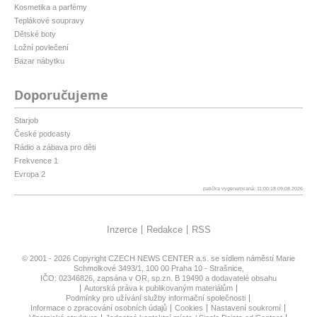
Kosmetika a parfémy
Teplákové soupravy
Dětské boty
Ložní povlečení
Bazar nábytku
Doporučujeme
Starjob
České podcasty
Rádio a zábava pro děti
Frekvence 1
Evropa 2
patička vygenerovaná: 11:00:18 09.08.2026
Inzerce
Redakce
RSS
© 2001 - 2026 Copyright
CZECH NEWS CENTER a.s.
se sídlem náměstí Marie
Schmolkové 3493/1, 100 00 Praha 10 - Strašnice,
IČO: 02346826, zapsána v OR, sp.zn. B 19490 a dodavatelé obsahu
Autorská práva k publikovaným materiálům
Podmínky pro užívání služby informační společnosti
Informace o zpracování osobních údajů
Cookies
Nastavení soukromí