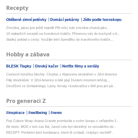
Recepty
Oblíbené zimní polévky
Domácí pekárny
Jídlo podle horoskopu
Zmrzlina, jakou jste ještě nejedli! Pět míst, kde zmrzlina chutná jako...
10 nejlepších receptů na švestkové koláče: Přenesou vás do kuchyně u b...
Sladký poklad u cesty: Využijte letní špendlíky do tvarohového koláče,...
Hobby a zábava
BLESK Tlapky
Divoký kačer
Netflix filmy a seriály
Cestovní horečka šlechty: Chuďas z Klatovska otrokářem v Jižní Americe
Filip Vondrášek: V Jižní Americe si lidé plují životem mnohem lehčeji,...
Osvěžení ve Schladmingu: Lamy, ferraty i koulovačka v létě jsou jen pá...
Pro generaci Z
#inspirace
#wellbeing
#news
Pop Culture Wrap: Ariana Grande promluvila o svém ústupu z veřejného ž...
Alt news: MGK v tom zas lítá, Jared Leto byl obviněný ze sexuálního ob...
RECEPT: Perfektní letní kombinace, které tě zchladí, i kdybys nechtěl*...