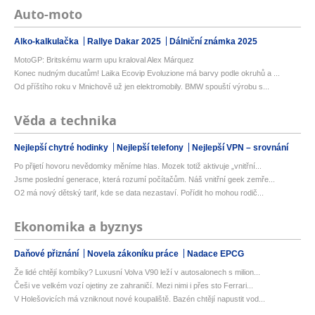
Auto-moto
Alko-kalkulačka
Rallye Dakar 2025
Dálniční známka 2025
MotoGP: Britskému warm upu kraloval Alex Márquez
Konec nudným ducatům! Laika Ecovip Evoluzione má barvy podle okruhů a ...
Od příštího roku v Mnichově už jen elektromobily. BMW spouští výrobu s...
Věda a technika
Nejlepší chytré hodinky
Nejlepší telefony
Nejlepší VPN – srovnání
Po přijetí hovoru nevědomky měníme hlas. Mozek totiž aktivuje „vnitřní...
Jsme poslední generace, která rozumí počítačům. Náš vnitřní geek zemře...
O2 má nový dětský tarif, kde se data nezastaví. Pořídit ho mohou rodič...
Ekonomika a byznys
Daňové přiznání
Novela zákoníku práce
Nadace EPCG
Že lidé chtějí kombíky? Luxusní Volva V90 leží v autosalonech s milion...
Češi ve velkém vozí ojetiny ze zahraničí. Mezi nimi i přes sto Ferrari...
V Holešovicích má vzniknout nové koupaliště. Bazén chtějí napustit vod...