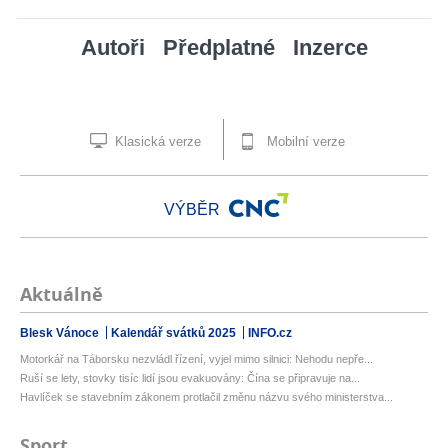
Autoři
Předplatné
Inzerce
Klasická verze
Mobilní verze
VÝBĚR
Aktuálně
Blesk Vánoce
Kalendář svátků 2025
INFO.cz
Motorkář na Táborsku nezvládl řízení, vyjel mimo silnici: Nehodu nepře...
Ruší se lety, stovky tisíc lidí jsou evakuovány: Čína se připravuje na...
Havlíček se stavebním zákonem protlačil změnu názvu svého ministerstva...
Sport