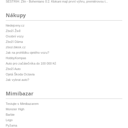
SESTŘIH: Zlín - Bohemians 0:2. Klokani mají první výhru, premiérovou t...
Nákupy
hledejceny.cz
Zboží Živě
Osobní vozy
Zboží Dáma
zbozi.blesk.cz
Jak na prohlídku ojetého vozu?
HobbyKompas
Auto pro začátečníka do 100 000 Kč
Zboží Auto
Ojetá Škoda Octavia
Jak vybrat auto?
Mimibazar
Testujte s Mimibazarem
Monster High
Barbie
Lego
Pyžama