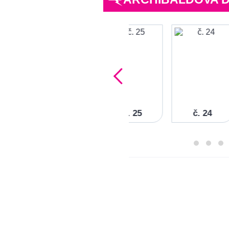
č. 25
č. 24