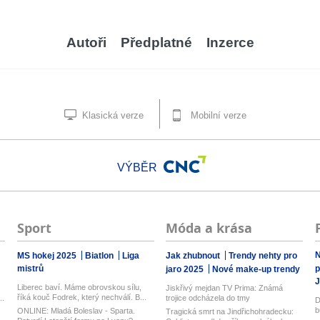
Autoři
Předplatné
Inzerce
Klasická verze
Mobilní verze
VÝBĚR
Sport
Móda a krása
N
MS hokej 2025
Biatlon
Liga
Jak zhubnout
Trendy nehty pro
mistrů
p
jaro 2025
Nové make-up trendy
J
Liberec baví. Máme obrovskou sílu,
Jiskřivý mejdan TV Prima: Známá
říká kouč Fodrek, který nechválí. B...
..
trojice odcházela do tmy
D
b
ONLINE: Mladá Boleslav - Sparta.
Tragická smrt na Jindřichohradecku: