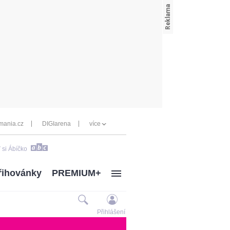
mania.cz
DIGIarena
více
 si Ábíčko
řihovánky
PREMIUM+
Přihlášení