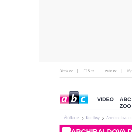
Blesk.cz
E15.cz
Auto.cz
iSp
VIDEO
ABC
ZOO
Ábíčko.cz
Komiksy
Archibaldova do
ARCHIBALDOVA 