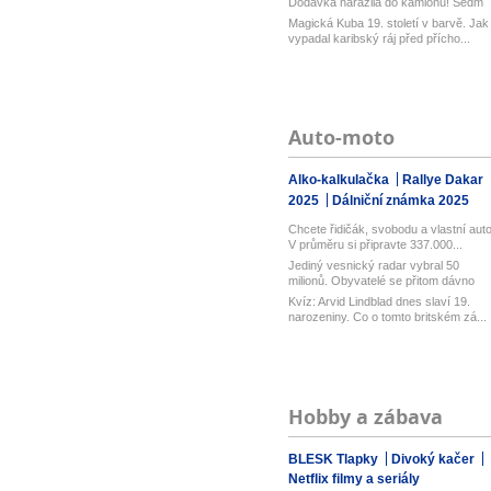
Dodávka narazila do kamionu! Sedm
zra...
Magická Kuba 19. století v barvě. Jak
vypadal karibský ráj před přícho...
Auto-moto
Alko-kalkulačka
Rallye Dakar
2025
Dálniční známka 2025
Chcete řidičák, svobodu a vlastní aut
V průměru si připravte 337.000...
Jediný vesnický radar vybral 50
milionů. Obyvatelé se přitom dávno
bou...
Kvíz: Arvid Lindblad dnes slaví 19.
narozeniny. Co o tomto britském zá...
Hobby a zábava
BLESK Tlapky
Divoký kačer
Netflix filmy a seriály