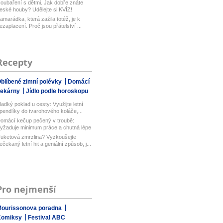
oubaření s dětmi. Jak dobře znáte
eské houby? Udělejte si KVÍZ!
amarádka, která zažila totéž, je k
ezaplacení. Proč jsou přátelství ...
Recepty
blíbené zimní polévky
Domácí
pekárny
Jídlo podle horoskopu
ladký poklad u cesty: Využijte letní
pendlíky do tvarohového koláče,...
omácí kečup pečený v troubě:
yžaduje minimum práce a chutná lépe
ež...
uketová zmrzlina? Vyzkoušejte
ečekaný letní hit a geniální způsob, j...
Pro nejmenší
ourissonova poradna
Komiksy
Festival ABC