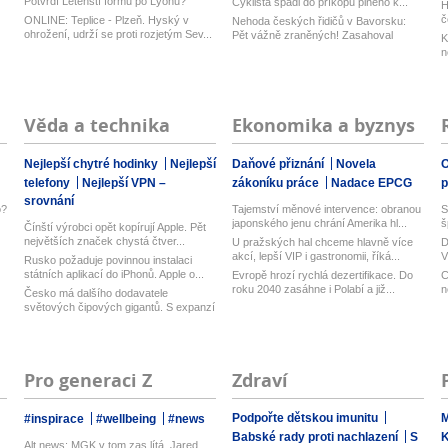
Potvrdí Letenští formu po Lyonu?
Cyklista spadl do příkopu plného k...
H
Mace...
č
ONLINE: Teplice - Plzeň. Hyský v
Nehoda českých řidičů v Bavorsku:
ohrožení, udrží se proti rozjetým Sev...
Pět vážně zraněných! Zasahoval
K
vrtul...
n
Věda a technika
Ekonomika a byznys
Nejlepší chytré hodinky
Nejlepší
Daňové přiznání
Novela
O
telefony
Nejlepší VPN –
zákoníku práce
Nadace EPCG
srovnání
o?
Tajemství měnové intervence: obranou
S
japonského jenu chrání Amerika hl...
š
Čínští výrobci opět kopírují Apple. Pět
největších značek chystá čtver...
U pražských hal chceme hlavně více
D
akcí, lepší VIP i gastronomii, říká...
V
Rusko požaduje povinnou instalaci
n
státních aplikací do iPhonů. Apple o...
Evropě hrozí rychlá dezertifikace. Do
C
roku 2040 zasáhne i Polabí a již...
n
Česko má dalšího dodavatele
světových čipových gigantů. S expanzí
na T...
Pro generaci Z
Zdraví
Podpořte dětskou imunitu
M
#inspirace
#wellbeing
#news
Babské rady proti nachlazení
S
Alt news: MGK v tom zas lítá, Jared