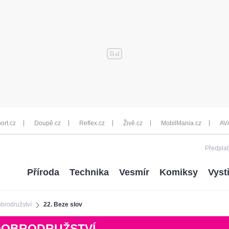
ort.cz
Doupě.cz
Reflex.cz
Živě.cz
MobilMania.cz
AV
Předplať
Příroda
Technika
Vesmír
Komiksy
Vyst
brodružství
22. Beze slov
DOBRODRUŽSTVÍ