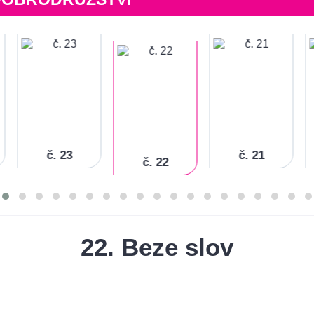
č. 23
č. 21
č. 22
22. Beze slov