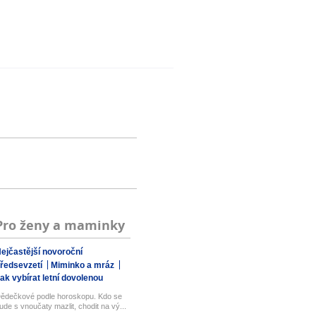
Pro ženy a maminky
ejčastější novoroční
ředsevzetí
Miminko a mráz
ak vybírat letní dovolenou
ědečkové podle horoskopu. Kdo se
ude s vnoučaty mazlit, chodit na vý...