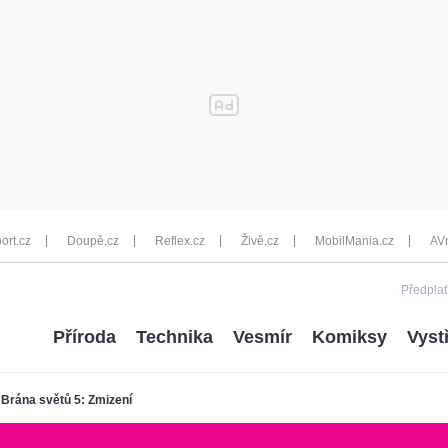
ort.cz
Doupě.cz
Reflex.cz
Živě.cz
MobilMania.cz
AV
Předplať
Příroda
Technika
Vesmír
Komiksy
Vyst
Brána světů 5: Zmizení