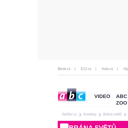
Blesk.cz
E15.cz
Auto.cz
iSp
VIDEO
ABC
ZOO
Ábíčko.cz
Komiksy
Brána světů
BRÁNA SVĚTŮ