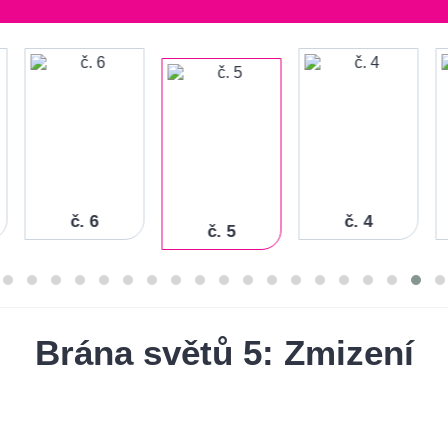
č. 6
č. 4
č. 5
Brána světů 5: Zmizení