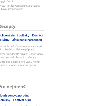
eggie Burritos
VÍZ: Rafťáci. Otestujte své znalosti
ultovní letní komedie
Recepty
blíbené zimní polévky
Domácí
pekárny
Jídlo podle horoskopu
opsie bread: Proteinové pečivo lehké
ako obláček zvládnete připravit...
ozor na jedovaté cukety! Jeden jasný
nak prozradí, že se jim máte vy...
věží letní saláty, které vás v horku
eunaví: Zkuste k zelenině přida...
Pro nejmenší
ourissonova poradna
Komiksy
Festival ABC