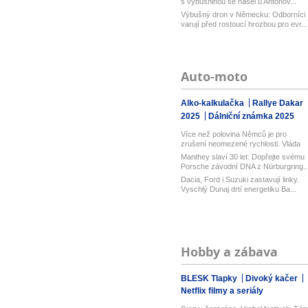
s výbušninou se našel u Antonov...
Výbušný dron v Německu: Odborníci
varují před rostoucí hrozbou pro evr...
Auto-moto
Alko-kalkulačka
Rallye Dakar
2025
Dálniční známka 2025
Více než polovina Němců je pro
zrušení neomezené rychlosti. Vláda
řekl...
Manthey slaví 30 let: Dopřejte svému
Porsche závodní DNA z Nürburgring..
Dacia, Ford i Suzuki zastavují linky.
Vyschlý Dunaj drtí energetiku Ba...
Hobby a zábava
BLESK Tlapky
Divoký kačer
Netflix filmy a seriály