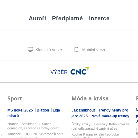
Autoři
Předplatné
Inzerce
Klasická verze
Mobilní verze
VÝBĚR
Sport
Móda a krása
N
MS hokej 2025
Biatlon
Liga
Jak zhubnout
Trendy nehty pro
mistrů
p
jaro 2025
Nové make-up trendy
J
Hradec - Besiktas 0:1. Šance
Šmiky šmiky u Bereniky. Kohoutová se
domácích, červená i smolný odraz.
rozhodla zásadně změnit účes
H
Votroci...
B
Jablonec – RFS 2:0. Severočeši první
n
Kuchař Kašpárek slavil po boku