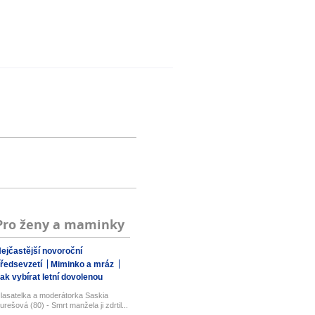
Pro ženy a maminky
ejčastější novoroční
ředsevzetí
Miminko a mráz
ak vybírat letní dovolenou
lasatelka a moderátorka Saskia
urešová (80) - Smrt manžela ji zdrtil...