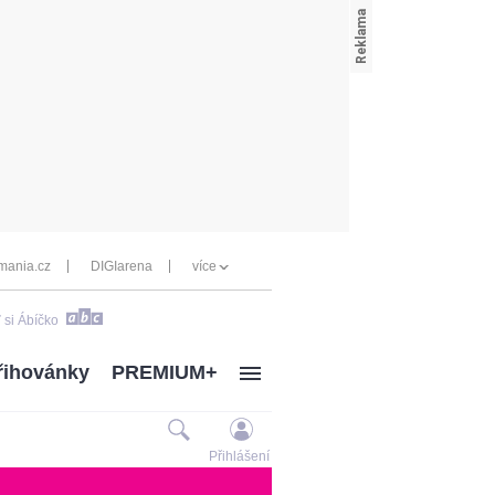
mania.cz
DIGIarena
více
 si Ábíčko
řihovánky
PREMIUM+
Přihlášení