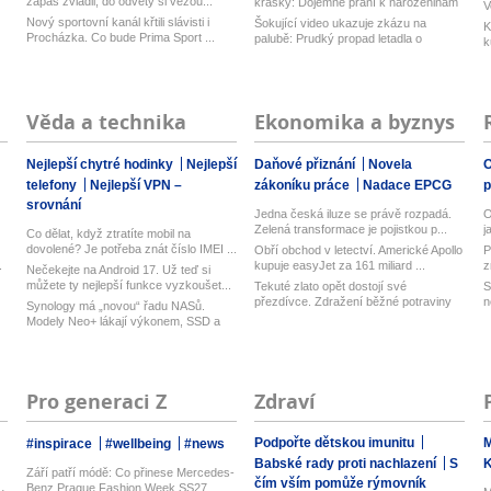
zápas zvládli, do odvety si vezou...
krásky: Dojemné přání k narozeninám
V
Nový sportovní kanál křtili slávisti i
Šokující video ukazuje zkázu na
K
Procházka. Co bude Prima Sport ...
palubě: Prudký propad letadla o
k
desítk...
Věda a technika
Ekonomika a byznys
Nejlepší chytré hodinky
Nejlepší
Daňové přiznání
Novela
O
telefony
Nejlepší VPN –
zákoníku práce
Nadace EPCG
srovnání
Jedna česká iluze se právě rozpadá.
O
Zelená transformace je pojistkou p...
j
Co dělat, když ztratíte mobil na
dovolené? Je potřeba znát číslo IMEI ...
Obří obchod v letectví. Americké Apollo
P
.
kupuje easyJet za 161 miliard ...
z
Nečekejte na Android 17. Už teď si
můžete ty nejlepší funkce vyzkoušet...
Tekuté zlato opět dostojí své
S
přezdívce. Zdražení běžné potraviny
n
Synology má „novou“ řadu NASů.
brzy...
Modely Neo+ lákají výkonem, SSD a
vyměn...
Pro generaci Z
Zdraví
Podpořte dětskou imunitu
M
#inspirace
#wellbeing
#news
Babské rady proti nachlazení
S
Září patří módě: Co přinese Mercedes-
čím vším pomůže rýmovník
Benz Prague Fashion Week SS27