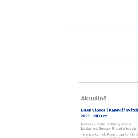
Aktuálně
Blesk Vánoce
Kalendář svátků
2025
INFO.cz
Německá média: Výbušný dron v
Lipsku nesl Semtex. Případ převzala
spol...
Teroristický útok Rusů v Lipsku!? Dro