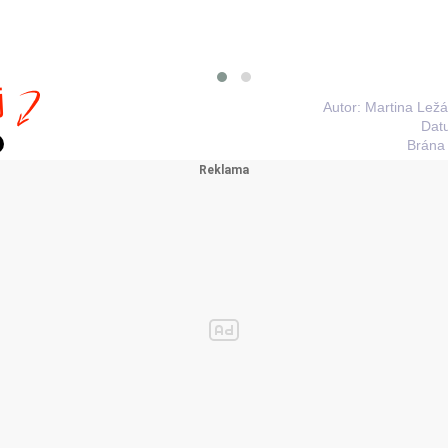
j
Autor: Martina Lež
Dat
Brána