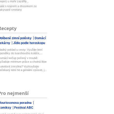
nejen) u moře zazářily...
alát s koprem a dresinkem ze
akysané smetany
Recepty
blíbené zimní polévky
Domácí
pekárny
Jídlo podle horoskopu
ladký poklad u cesty: Využijte letní
pendlíky do tvarohového koláče,...
omácí kečup pečený v troubě:
yžaduje minimum práce a chutná lépe
ež...
uketová zmrzlina? Vyzkoušejte
ečekaný letní hit a geniální způsob, j...
Pro nejmenší
ourissonova poradna
Komiksy
Festival ABC