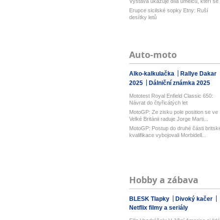
Výstava ukazuje díla umělců, kteří se
...
Erupce sicilské sopky Etny: Ruší
desítky letů
Auto-moto
Alko-kalkulačka
Rallye Dakar
2025
Dálniční známka 2025
Mototest Royal Enfield Classic 650:
Návrat do čtyřicátých let
MotoGP: Ze zisku pole position se ve
Velké Británii raduje Jorge Marti...
MotoGP: Postup do druhé části britsk
kvalifikace vybojovali Morbidell...
Hobby a zábava
BLESK Tlapky
Divoký kačer
Netflix filmy a seriály