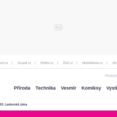
ort.cz
Doupě.cz
Reflex.cz
Živě.cz
MobilMania.cz
AV
Předplať
Příroda
Technika
Vesmír
Komiksy
Vyst
20. Ladovská zima