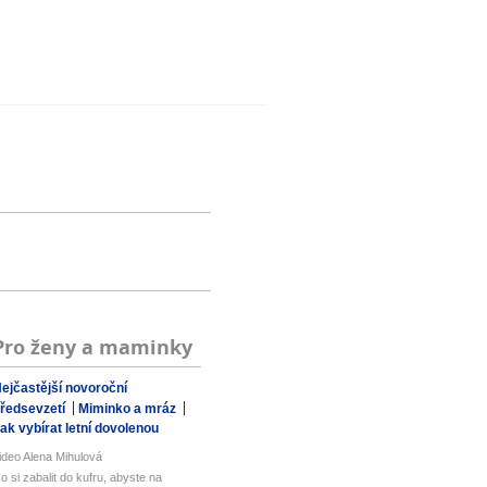
Pro ženy a maminky
ejčastější novoroční
ředsevzetí
Miminko a mráz
ak vybírat letní dovolenou
ideo Alena Mihulová
o si zabalit do kufru, abyste na