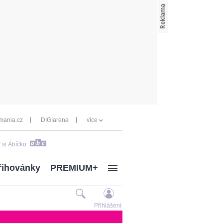
mania.cz
DIGIarena
více
 si Ábíčko
řihovánky
PREMIUM+
Přihlášení