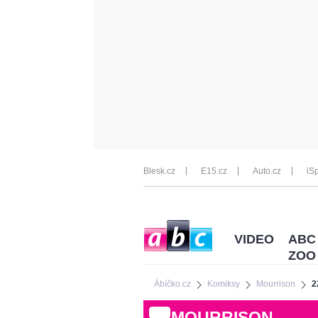
Blesk.cz
E15.cz
Auto.cz
iSp
VIDEO
ABC
ZOO
Ábíčko.cz
Komiksy
Mourrison
2
MOURRISON