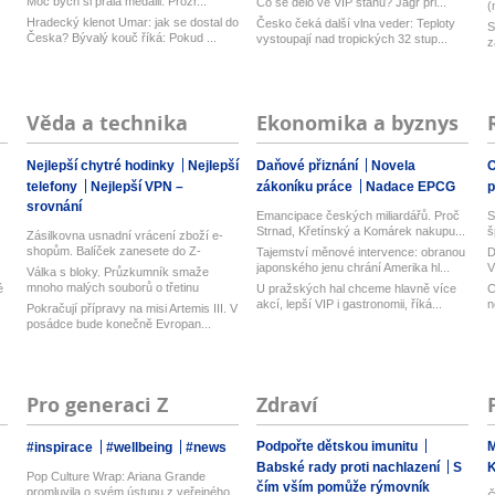
Moc bych si přála medaili. Prozr...
Co se dělo ve VIP stanu? Jágr při...
(
Hradecký klenot Umar: jak se dostal do
Česko čeká další vlna veder: Teploty
S
Česka? Bývalý kouč říká: Pokud ...
vystoupají nad tropických 32 stup...
z
Věda a technika
Ekonomika a byznys
Nejlepší chytré hodinky
Nejlepší
Daňové přiznání
Novela
O
telefony
Nejlepší VPN –
zákoníku práce
Nadace EPCG
srovnání
Emancipace českých miliardářů. Proč
S
Strnad, Křetínský a Komárek nakupu...
š
Zásilkovna usnadní vrácení zboží e-
shopům. Balíček zanesete do Z-
Tajemství měnové intervence: obranou
D
Boxu,...
japonského jenu chrání Amerika hl...
V
Válka s bloky. Průzkumník smaže
n
mnoho malých souborů o třetinu
é
U pražských hal chceme hlavně více
C
rychlej...
akcí, lepší VIP i gastronomii, říká...
n
Pokračují přípravy na misi Artemis III. V
posádce bude konečně Evropan...
Pro generaci Z
Zdraví
Podpořte dětskou imunitu
M
#inspirace
#wellbeing
#news
Babské rady proti nachlazení
S
Pop Culture Wrap: Ariana Grande
čím vším pomůže rýmovník
promluvila o svém ústupu z veřejného