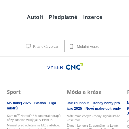
Autoři
Předplatné
Inzerce
Klasická verze
Mobilní verze
VÝBĚR
Sport
Móda a krása
N
MS hokej 2025
Biatlon
Liga
Jak zhubnout
Trendy nehty pro
mistrů
p
jaro 2025
Nové make-up trendy
J
Kam míří Haraslín? Místo mrakodrapů
Máte málo vody? Zrádný signál ukáže
oázy, stadion velký jak v Plzni. B...
vaše moč
v
Manuel před odletem na ME v atletice:
Životní koncert Ztraceného na Letné:
C