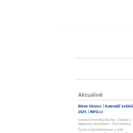
Aktuálně
Blesk Vánoce
Kalendář svátků
2025
INFO.cz
Cestovní horečka šlechty: Chuďas z
Klatovska otrokářem v Jižní Americe
Český konstruktivismus v exilu.