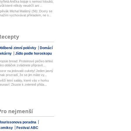
tyřletá Anička bojuje s nemocí kloubů,
vůli které někdy neudrží ani ...
pěvák Michal Malátný (56): Dcery se
nažím vychovávat příkladem, ne s...
Recepty
blíbené zimní polévky
Domácí
pekárny
Jídlo podle horoskopu
opsie bread: Proteinové pečivo lehké
ako obláček zvládnete připravit...
ozor na jedovaté cukety! Jeden jasný
nak prozradí, že se jim máte vy...
věží letní saláty, které vás v horku
eunaví: Zkuste k zelenině přida...
Pro nejmenší
ourissonova poradna
Komiksy
Festival ABC