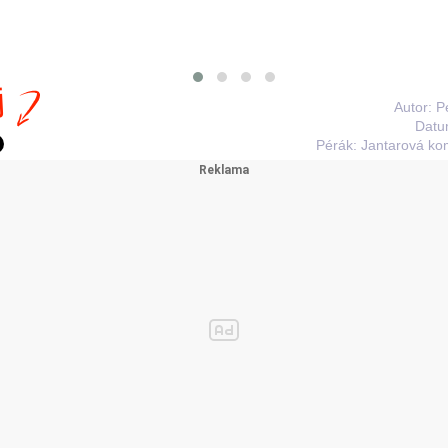
j
Autor: P
Datu
Pérák: Jantarová k