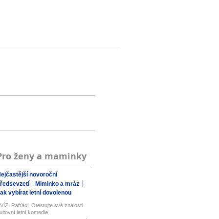
Pro ženy a maminky
ejčastější novoroční
ředsevzetí
Miminko a mráz
ak vybírat letní dovolenou
VÍZ: Rafťáci. Otestujte své znalosti
ultovní letní komedie