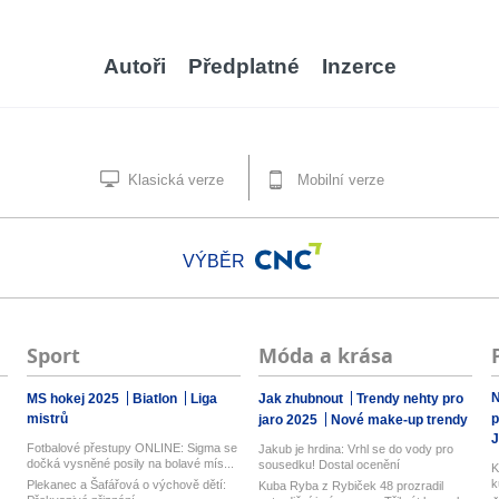
Autoři
Předplatné
Inzerce
Klasická verze
Mobilní verze
VÝBĚR
Sport
Móda a krása
N
MS hokej 2025
Biatlon
Liga
Jak zhubnout
Trendy nehty pro
mistrů
p
jaro 2025
Nové make-up trendy
J
Fotbalové přestupy ONLINE: Sigma se
Jakub je hrdina: Vrhl se do vody pro
dočká vysněné posily na bolavé mís...
sousedku! Dostal ocenění
K
k
Plekanec a Šafářová o výchově dětí:
Kuba Ryba z Rybiček 48 prozradil