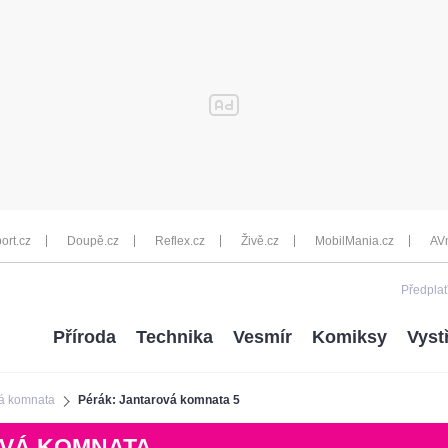
ort.cz
Doupě.cz
Reflex.cz
Živě.cz
MobilMania.cz
AV
Předplať
Příroda
Technika
Vesmír
Komiksy
Vyst
vá komnata
Pérák: Jantarová komnata 5
OVÁ KOMNATA