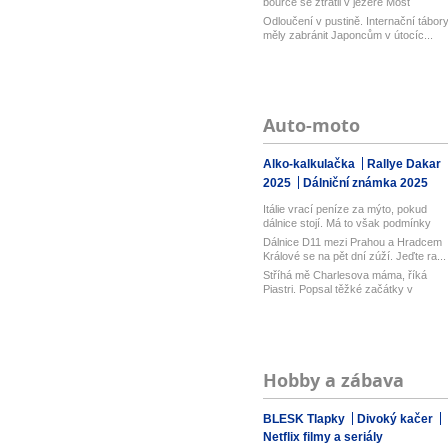
bouřce se ztratil v jezeře Most
Odloučení v pustině. Internační tábor
měly zabránit Japoncům v útocíc...
Auto-moto
Alko-kalkulačka
Rallye Dakar
2025
Dálniční známka 2025
Itálie vrací peníze za mýto, pokud
dálnice stojí. Má to však podmínky
Dálnice D11 mezi Prahou a Hradcem
Králové se na pět dní zúží. Jeďte ra...
Stříhá mě Charlesova máma, říká
Piastri. Popsal těžké začátky v
motors...
Hobby a zábava
BLESK Tlapky
Divoký kačer
Netflix filmy a seriály