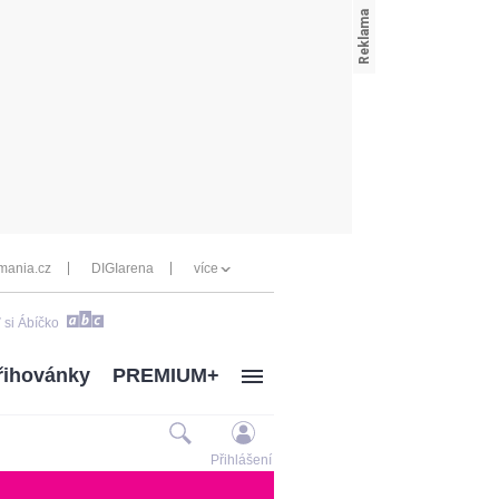
mania.cz
DIGIarena
více
 si Ábíčko
řihovánky
PREMIUM+
Přihlášení