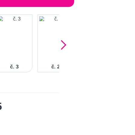
č. 3
č. 2
č. 1
5