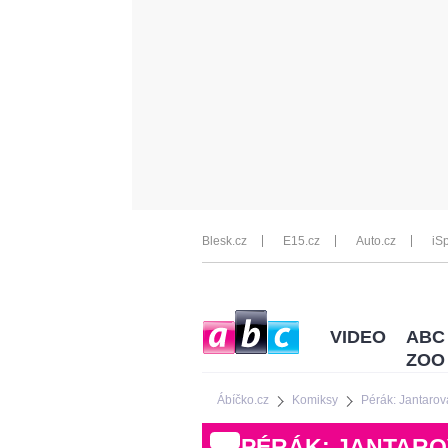
Blesk.cz
E15.cz
Auto.cz
iSp
VIDEO
ABC
ZOO
Ábíčko.cz
Komiksy
Pérák: Jantaro
PÉRÁK: JANTAR