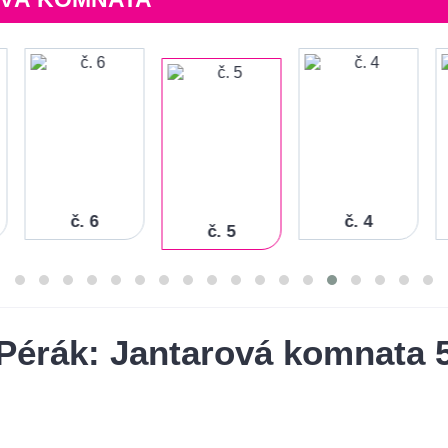
č. 6
č. 4
č. 5
Pérák: Jantarová komnata 