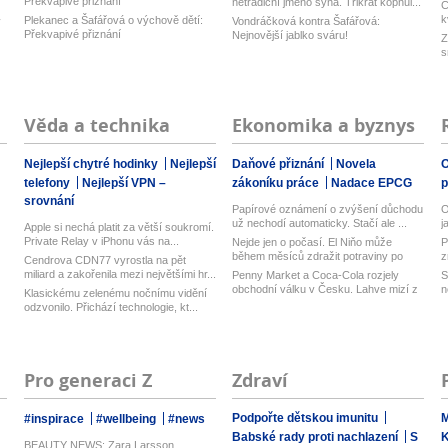
Překvapivé přiznání
netradiční jméno syna. Třikrát kopnul...
Č
k
Plekanec a Šafářová o výchově dětí:
y
Vondráčková kontra Šafářová:
Překvapivé přiznání
Nejnovější jablko sváru!
Z
s
Věda a technika
Ekonomika a byznys
Nejlepší chytré hodinky
Nejlepší
Daňové přiznání
Novela
O
telefony
Nejlepší VPN –
zákoníku práce
Nadace EPCG
srovnání
Papírové oznámení o zvýšení důchodu
O
už nechodí automaticky. Stačí ale ...
j
Apple si nechá platit za větší soukromí.
Private Relay v iPhonu vás na...
Nejde jen o počasí. El Niňo může
P
během měsíců zdražit potraviny po
z
Cendrova CDN77 vyrostla na pět
cel...
miliard a zakořenila mezi největšími hr...
Penny Market a Coca-Cola rozjely
S
obchodní válku v Česku. Lahve mizí z
n
Klasickému zelenému nočnímu vidění
...
odzvonilo. Přichází technologie, kt...
Pro generaci Z
Zdraví
Podpořte dětskou imunitu
M
#inspirace
#wellbeing
#news
Babské rady proti nachlazení
S
BEAUTY NEWS: Zara Larsson