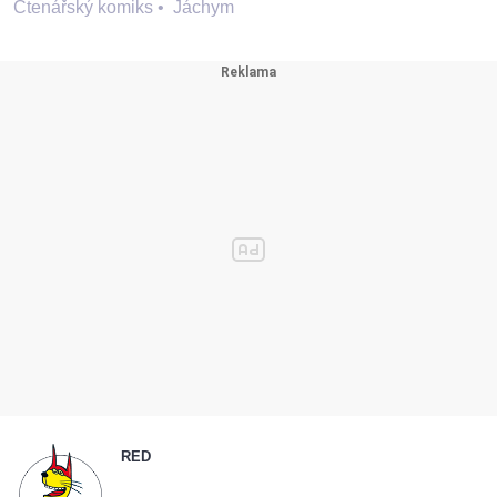
Čtenářský komiks
•
Jáchym
RED