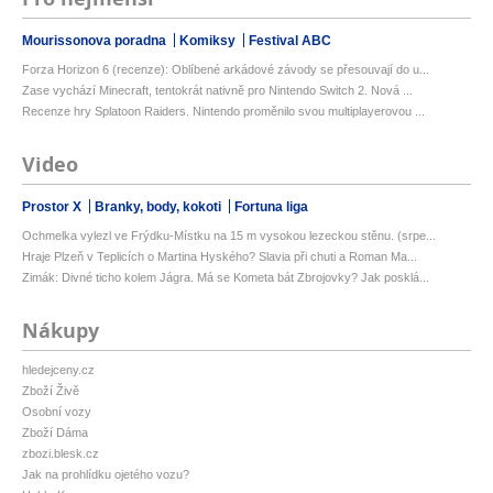
Mourissonova poradna
Komiksy
Festival ABC
Forza Horizon 6 (recenze): Oblíbené arkádové závody se přesouvají do u...
Zase vychází Minecraft, tentokrát nativně pro Nintendo Switch 2. Nová ...
Recenze hry Splatoon Raiders. Nintendo proměnilo svou multiplayerovou ...
Video
Prostor X
Branky, body, kokoti
Fortuna liga
Ochmelka vylezl ve Frýdku-Místku na 15 m vysokou lezeckou stěnu. (srpe...
Hraje Plzeň v Teplicích o Martina Hyského? Slavia při chuti a Roman Ma...
Zimák: Divné ticho kolem Jágra. Má se Kometa bát Zbrojovky? Jak posklá...
Nákupy
hledejceny.cz
Zboží Živě
Osobní vozy
Zboží Dáma
zbozi.blesk.cz
Jak na prohlídku ojetého vozu?