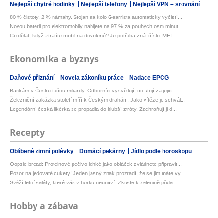
Nejlepší chytré hodinky
Nejlepší telefony
Nejlepší VPN – srovnání
80 % čistoty, 2 % námahy. Stojan na kolo Gearrista automaticky vyčistí...
Novou baterii pro elektromobily nabijete na 97 % za pouhých osm minut....
Co dělat, když ztratíte mobil na dovolené? Je potřeba znát číslo IMEI ...
Ekonomika a byznys
Daňové přiznání
Novela zákoníku práce
Nadace EPCG
Bankám v Česku tečou miliardy. Odborníci vysvětlují, co stojí za jejic...
Železniční zakázka století míří k Českým drahám. Jako vítěze je schvál...
Legendární česká likérka se propadla do hlubší ztráty. Zachraňují ji d...
Recepty
Oblíbené zimní polévky
Domácí pekárny
Jídlo podle horoskopu
Oopsie bread: Proteinové pečivo lehké jako obláček zvládnete připravit...
Pozor na jedovaté cukety! Jeden jasný znak prozradí, že se jim máte vy...
Svěží letní saláty, které vás v horku neunaví: Zkuste k zelenině přida...
Hobby a zábava