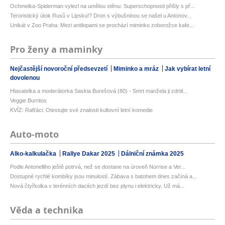
Ochmelka-Spiderman vylezl na umělou stěnu: Superschopnosti přišly s př...
Teroristický útok Rusů v Lipsku!? Dron s výbušninou se našel u Antonov...
Unikát v Zoo Praha: Mezi antilopami se prochází miminko zoborožce kafe...
Pro ženy a maminky
Nejčastější novoroční předsevzetí
Miminko a mráz
Jak vybírat letní
dovolenou
Hlasatelka a moderátorka Saskia Burešová (80) - Smrt manžela ji zdrtil...
Veggie Burritos
KVÍZ: Rafťáci. Otestujte své znalosti kultovní letní komedie
Auto-moto
Alko-kalkulačka
Rallye Dakar 2025
Dálniční známka 2025
Podle Antonelliho ještě potrvá, než se dostane na úroveň Norrise a Ver...
Dostupné rychlé kombíky jsou minulostí. Zábava s batohem dnes začíná a...
Nová čtyřkolka v terénních daciích jezdí bez plynu i elektricky. Už má...
Věda a technika