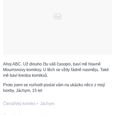
Ahoj ABC. Už dlouho čtu váš časopis, baví mě hlavně
Mourrisnovy komiksy. U těch se vždy řádně nasměju. Také
mě baví kresba komiksů.
Proto jsem se rozhodl poslat vám na ukázku něco z mojí
tvorby. Jáchym, 15 let
Čtenářský komiks
•
Jáchym