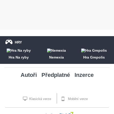
HRY
Hra Na ryby
Nemexia
Hra Grepolis
Autoři
Předplatné
Inzerce
Klasická verze
Mobilní verze