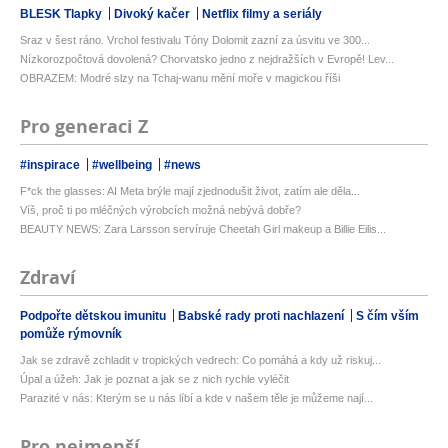
BLESK Tlapky
Divoký kačer
Netflix filmy a seriály
Sraz v šest ráno. Vrchol festivalu Tóny Dolomit zazní za úsvitu ve 300...
Nízkorozpočtová dovolená? Chorvatsko jedno z nejdražších v Evropě! Lev...
OBRAZEM: Modré slzy na Tchaj-wanu mění moře v magickou říši
Pro generaci Z
#inspirace
#wellbeing
#news
F*ck the glasses: AI Meta brýle mají zjednodušit život, zatím ale děla...
Víš, proč ti po mléčných výrobcích možná nebývá dobře?
BEAUTY NEWS: Zara Larsson servíruje Cheetah Girl makeup a Billie Eilis...
Zdraví
Podpořte dětskou imunitu
Babské rady proti nachlazení
S čím vším
pomůže rýmovník
Jak se zdravě zchladit v tropických vedrech: Co pomáhá a kdy už riskuj...
Úpal a úžeh: Jak je poznat a jak se z nich rychle vyléčit
Parazité v nás: Kterým se u nás líbí a kde v našem těle je můžeme nají...
Pro nejmenší