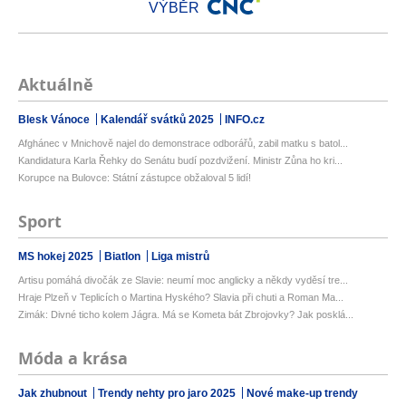
VÝBĚR
Aktuálně
Blesk Vánoce
Kalendář svátků 2025
INFO.cz
Afghánec v Mnichově najel do demonstrace odborářů, zabil matku s batol...
Kandidatura Karla Řehky do Senátu budí pozdvižení. Ministr Zůna ho kri...
Korupce na Bulovce: Státní zástupce obžaloval 5 lidí!
Sport
MS hokej 2025
Biatlon
Liga mistrů
Artisu pomáhá divočák ze Slavie: neumí moc anglicky a někdy vyděsí tre...
Hraje Plzeň v Teplicích o Martina Hyského? Slavia při chuti a Roman Ma...
Zimák: Divné ticho kolem Jágra. Má se Kometa bát Zbrojovky? Jak posklá...
Móda a krása
Jak zhubnout
Trendy nehty pro jaro 2025
Nové make-up trendy