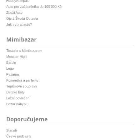
HobbyKompas
Auto pro začátečníka do 100 000 Kč
Zboží Auto
Ojetá Škoda Octavia
Jak vybrat auto?
Mimibazar
Testujte s Mimibazarem
Monster High
Barbie
Lego
Pyžama
Kosmetika a parfémy
Teplákové soupravy
Dětské boty
Ložní povlečení
Bazar nábytku
Doporučujeme
Starjob
České podcasty