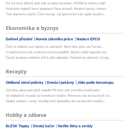
O2 má nový dětský tarif, kde se data nezastaví. Pořídit ho mohou rodič...
Vybíráme nejlepší herní adaptace Pána prstenů. Moderní pecky i histori...
Tuto dopravní značku Češi neznají. Její ignorování vás vyjde na pět ti...
Ekonomika a byznys
Daňové přiznání
Novela zákoníku práce
Nadace EPCG
Češi ve velkém vozí ojetiny ze zahraničí. Mezi nimi i přes sto Ferrari...
V Holešovicích má vzniknout nové koupaliště. Bazén chtějí napustit vod...
Český prodejce telefonů míří k pěti miliardám. Pomohl mu obchod s Goog...
Recepty
Oblíbené zimní polévky
Domácí pekárny
Jídlo podle horoskopu
Zmrzlina, jakou jste ještě nejedli! Pět míst, kde zmrzlina chutná jako...
10 nejlepších receptů na švestkové koláče: Přenesou vás do kuchyně u b...
Sladký poklad u cesty: Využijte letní špendlíky do tvarohového koláče,...
Hobby a zábava
BLESK Tlapky
Divoký kačer
Netflix filmy a seriály