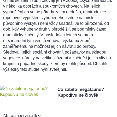
U nás se zatím zubři chovají jen v zoologických zahradách,
v několika oborách a soukromých chovech. Na jejich
vypouštění do volné přírody zatím nedošlo, reintrodukce
(opětovné vypuštění vyhubeného zvířete na místo
původního výskytu) není vždy snadná. Je to přirozené, od
dob, kdy vyhubený druh v přírodě žil, se podmínky často
dramaticky změnily. V posledních letech se proto
mezinárodní tým vědců věnoval výzkumu zubrů
zaměřenému na možnost jejich návratu do přírody.
Sledovali jejich sociální chování, požadavky na skladbu
vegetace, nároky na velikost území a zpětně i jejich vliv na
krajinu a případné škody, které by mohli působit. Obsáhlé
výsledky této studie nyní zveřejnili.
Co zabilo megafaunu?
Kupodivu ne člověk
Nové poznatky