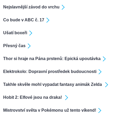
Nejslavnější závod do vrchu
Co bude v ABC č. 17
Ušatí boxeři
Přesný čas
Thor si hraje na Pána prstenů: Epická upoutávka
Elektrokolo: Dopravní prostředek budoucnosti
Takhle skvěle mohl vypadat fantasy animák Zelda
Hobit 2: Elfové jsou na draka!
Mistrovství světa v Pokémonu už tento víkend!