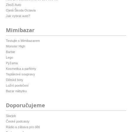
Zboží Auto
Ojetá Škoda Octavia
Jak vybrat auto?
Mimibazar
Testujte s Mimibazarem
Monster High
Barbie
Lego
Pyžama
Kosmetika a parfémy
Teplákové soupravy
Dětské boty
Ložní povlečení
Bazar nábytku
Doporučujeme
Starjob
České podcasty
Rádio a zábava pro děti