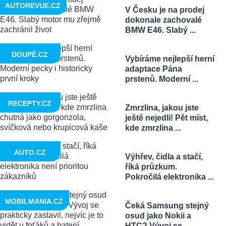
AUTOREVUE.CZ
V Česku je na prodej
dokonale zachovalé
BMW E46. Slabý ...
DOUPĚ.CZ
Vybíráme nejlepší herní
adaptace Pána
prstenů. Moderní ...
RECEPTY.CZ
Zmrzlina, jakou jste
ještě nejedli! Pět míst,
kde zmrzlina ...
AUTO.CZ
Výhřev, čidla a stačí,
říká průzkum.
Pokročilá elektronika ...
MOBILMANIA.CZ
Čeká Samsung stejný
osud jako Nokii a
HTC? Vývoj se ...