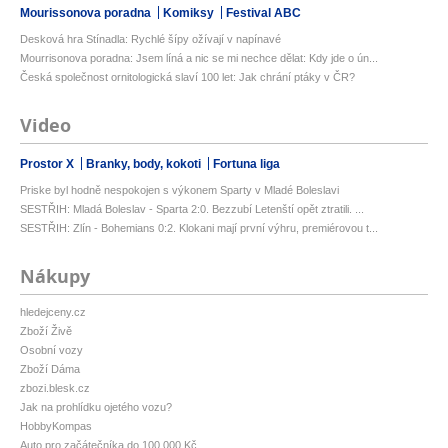
Mourissonova poradna
Komiksy
Festival ABC
Desková hra Stínadla: Rychlé šípy ožívají v napínavé
Mourrisonova poradna: Jsem líná a nic se mi nechce dělat: Kdy jde o ún...
Česká společnost ornitologická slaví 100 let: Jak chrání ptáky v ČR?
Video
Prostor X
Branky, body, kokoti
Fortuna liga
Priske byl hodně nespokojen s výkonem Sparty v Mladé Boleslavi
SESTŘIH: Mladá Boleslav - Sparta 2:0. Bezzubí Letenští opět ztratili. ...
SESTŘIH: Zlín - Bohemians 0:2. Klokani mají první výhru, premiérovou t...
Nákupy
hledejceny.cz
Zboží Živě
Osobní vozy
Zboží Dáma
zbozi.blesk.cz
Jak na prohlídku ojetého vozu?
HobbyKompas
Auto pro začátečníka do 100 000 Kč