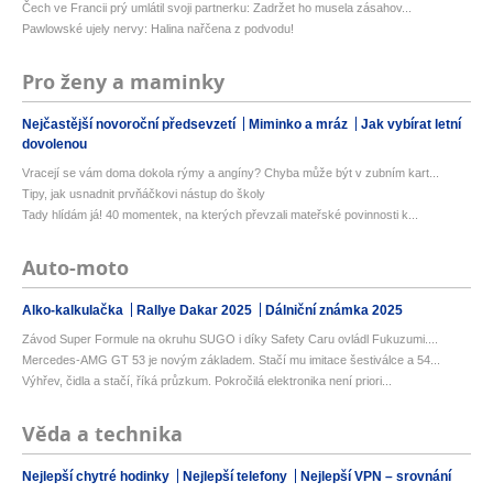
Čech ve Francii prý umlátil svoji partnerku: Zadržet ho musela zásahov...
Pawlowské ujely nervy: Halina nařčena z podvodu!
Pro ženy a maminky
Nejčastější novoroční předsevzetí
Miminko a mráz
Jak vybírat letní
dovolenou
Vracejí se vám doma dokola rýmy a angíny? Chyba může být v zubním kart...
Tipy, jak usnadnit prvňáčkovi nástup do školy
Tady hlídám já! 40 momentek, na kterých převzali mateřské povinnosti k...
Auto-moto
Alko-kalkulačka
Rallye Dakar 2025
Dálniční známka 2025
Závod Super Formule na okruhu SUGO i díky Safety Caru ovládl Fukuzumi....
Mercedes-AMG GT 53 je novým základem. Stačí mu imitace šestiválce a 54...
Výhřev, čidla a stačí, říká průzkum. Pokročilá elektronika není priori...
Věda a technika
Nejlepší chytré hodinky
Nejlepší telefony
Nejlepší VPN – srovnání