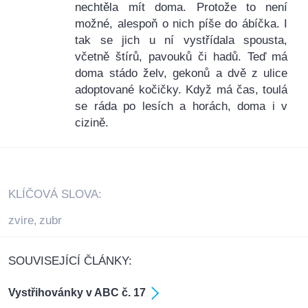
nechtěla mít doma. Protože to není
možné, alespoň o nich píše do ábíčka. I
tak se jich u ní vystřídala spousta,
včetně štírů, pavouků či hadů. Teď má
doma stádo želv, gekonů a dvě z ulice
adoptované kočičky. Když má čas, toulá
se ráda po lesích a horách, doma i v
cizině.
KLÍČOVÁ SLOVA:
zvire
zubr
,
SOUVISEJÍCÍ ČLÁNKY:
Vystřihovánky v ABC č. 17