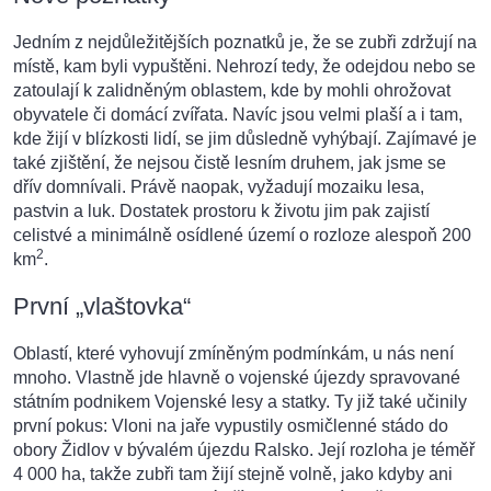
Jedním z nejdůležitějších poznatků je, že se zubři zdržují na
místě, kam byli vypuštěni. Nehrozí tedy, že odejdou nebo se
zatoulají k zalidněným oblastem, kde by mohli ohrožovat
obyvatele či domácí zvířata. Navíc jsou velmi plaší a i tam,
kde žijí v blízkosti lidí, se jim důsledně vyhýbají. Zajímavé je
také zjištění, že nejsou čistě lesním druhem, jak jsme se
dřív domnívali. Právě naopak, vyžadují mozaiku lesa,
pastvin a luk. Dostatek prostoru k životu jim pak zajistí
celistvé a minimálně osídlené území o rozloze alespoň 200
2
km
.
První „vlaštovka“
Oblastí, které vyhovují zmíněným podmínkám, u nás není
mnoho. Vlastně jde hlavně o vojenské újezdy spravované
státním podnikem Vojenské lesy a statky. Ty již také učinily
první pokus: Vloni na jaře vypustily osmičlenné stádo do
obory Židlov v bývalém újezdu Ralsko. Její rozloha je téměř
4 000 ha, takže zubři tam žijí stejně volně, jako kdyby ani