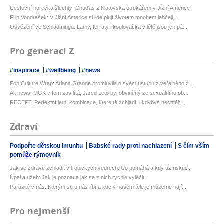
Cestovní horečka šlechty: Chuďas z Klatovska otrokářem v Jižní Americe
Filip Vondrášek: V Jižní Americe si lidé plují životem mnohem lehčeji,...
Osvěžení ve Schladmingu: Lamy, ferraty i koulovačka v létě jsou jen pá...
Pro generaci Z
#inspirace
#wellbeing
#news
Pop Culture Wrap: Ariana Grande promluvila o svém ústupu z veřejného ž...
Alt news: MGK v tom zas lítá, Jared Leto byl obviněný ze sexuálního ob...
RECEPT: Perfektní letní kombinace, které tě zchladí, i kdybys nechtěl*...
Zdraví
Podpořte dětskou imunitu
Babské rady proti nachlazení
S čím vším
pomůže rýmovník
Jak se zdravě zchladit v tropických vedrech: Co pomáhá a kdy už riskuj...
Úpal a úžeh: Jak je poznat a jak se z nich rychle vyléčit
Parazité v nás: Kterým se u nás líbí a kde v našem těle je můžeme nají...
Pro nejmenší