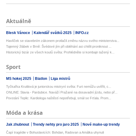
Aktuálně
Blesk Vánoce
Kalendář svátků 2025
INFO.cz
Havlíček se stavebním zákonem protlačil změnu názvu svého ministerstva...
Tajemný žlábek v Brně: Švédové jím při obléhání asi chtěli proniknout ...
Historický bizár ze všech koutů světa: Prohlédněte si kombajn tažený k...
Sport
MS hokej 2025
Biatlon
Liga mistrů
Tyčkařka Krutilová je juniorskou mistryní světa: Furt nemůžu uvěřit, c...
ONLINE: Slavia - Pardubice. Naváží Pražané na dosavadní jízdu, nebo př...
Povstání Teplic: Kardiologa naštěstí nepotřebuji, smál se Frťala. Prom...
Móda a krása
Jak zhubnout
Trendy nehty pro jaro 2025
Nové make-up trendy
Čapí tragédie v Bohuslavicích: Bohdan, Radovan a Amálka uhynuli