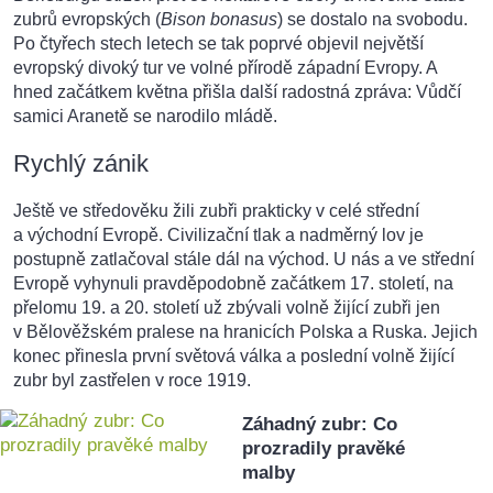
zubrů evropských (
Bison bonasus
) se dostalo na svobodu.
Po čtyřech stech letech se tak poprvé objevil největší
evropský divoký tur ve volné přírodě západní Evropy. A
hned začátkem května přišla další radostná zpráva: Vůdčí
samici Aranetě se narodilo mládě.
Rychlý zánik
Ještě ve středověku žili zubři prakticky v celé střední
a východní Evropě. Civilizační tlak a nadměrný lov je
postupně zatlačoval stále dál na východ. U nás a ve střední
Evropě vyhynuli pravděpodobně začátkem 17. století, na
přelomu 19. a 20. století už zbývali volně žijící zubři jen
v Bělověžském pralese na hranicích Polska a Ruska. Jejich
konec přinesla první světová válka a poslední volně žijící
zubr byl zastřelen v roce 1919.
Záhadný zubr: Co
prozradily pravěké
malby