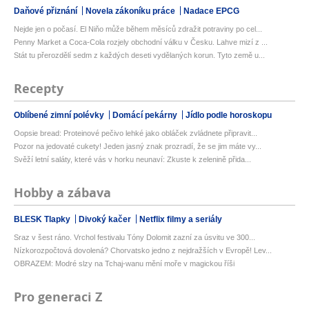
Daňové přiznání
Novela zákoníku práce
Nadace EPCG
Nejde jen o počasí. El Niňo může během měsíců zdražit potraviny po cel...
Penny Market a Coca-Cola rozjely obchodní válku v Česku. Lahve mizí z ...
Stát tu přerozdělí sedm z každých deseti vydělaných korun. Tyto země u...
Recepty
Oblíbené zimní polévky
Domácí pekárny
Jídlo podle horoskopu
Oopsie bread: Proteinové pečivo lehké jako obláček zvládnete připravit...
Pozor na jedovaté cukety! Jeden jasný znak prozradí, že se jim máte vy...
Svěží letní saláty, které vás v horku neunaví: Zkuste k zelenině přida...
Hobby a zábava
BLESK Tlapky
Divoký kačer
Netflix filmy a seriály
Sraz v šest ráno. Vrchol festivalu Tóny Dolomit zazní za úsvitu ve 300...
Nízkorozpočtová dovolená? Chorvatsko jedno z nejdražších v Evropě! Lev...
OBRAZEM: Modré slzy na Tchaj-wanu mění moře v magickou říši
Pro generaci Z