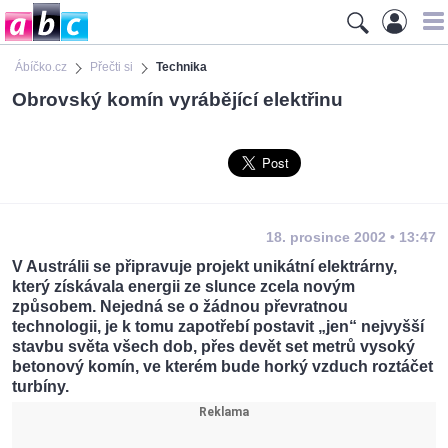
Ábíčko.cz
Přečti si
Technika
Obrovský komín vyrábějící elektřinu
18. prosince 2002 • 13:47
V Austrálii se připravuje projekt unikátní elektrárny,
který získávala energii ze slunce zcela novým
způsobem. Nejedná se o žádnou převratnou
technologii, je k tomu zapotřebí postavit „jen“ nejvyšší
stavbu světa všech dob, přes devět set metrů vysoký
betonový komín, ve kterém bude horký vzduch roztáčet
turbíny.