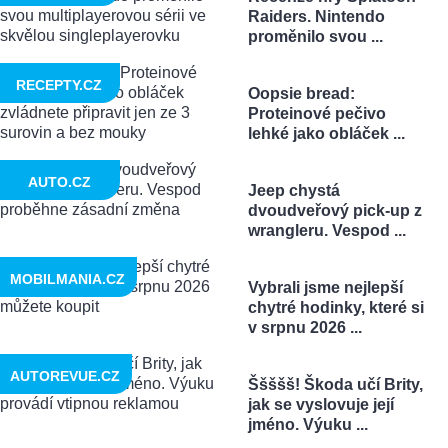
Raiders. Nintendo
proměnilo svou ...
RECEPTY.CZ
Oopsie bread:
Proteinové pečivo
lehké jako obláček ...
AUTO.CZ
Jeep chystá
dvoudveřový pick-up z
wrangleru. Vespod ...
MOBILMANIA.CZ
Vybrali jsme nejlepší
chytré hodinky, které si
v srpnu 2026 ...
AUTOREVUE.CZ
Ššššš! Škoda učí Brity,
jak se vyslovuje její
jméno. Výuku ...