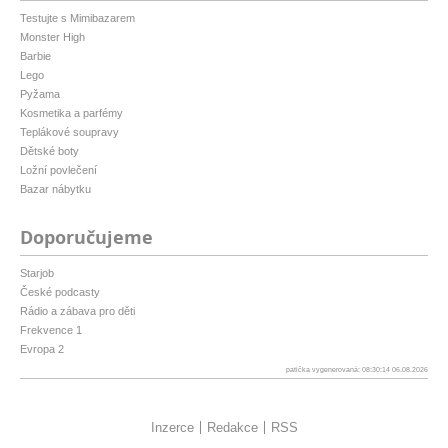
Testujte s Mimibazarem
Monster High
Barbie
Lego
Pyžama
Kosmetika a parfémy
Teplákové soupravy
Dětské boty
Ložní povlečení
Bazar nábytku
Doporučujeme
Starjob
České podcasty
Rádio a zábava pro děti
Frekvence 1
Evropa 2
patička vygenerovaná: 08:30:14 06.08.2026
Inzerce
Redakce
RSS