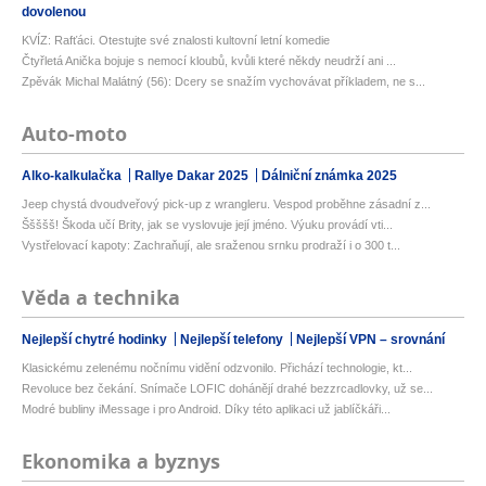
dovolenou
KVÍZ: Rafťáci. Otestujte své znalosti kultovní letní komedie
Čtyřletá Anička bojuje s nemocí kloubů, kvůli které někdy neudrží ani ...
Zpěvák Michal Malátný (56): Dcery se snažím vychovávat příkladem, ne s...
Auto-moto
Alko-kalkulačka
Rallye Dakar 2025
Dálniční známka 2025
Jeep chystá dvoudveřový pick-up z wrangleru. Vespod proběhne zásadní z...
Ššššš! Škoda učí Brity, jak se vyslovuje její jméno. Výuku provádí vti...
Vystřelovací kapoty: Zachraňují, ale sraženou srnku prodraží i o 300 t...
Věda a technika
Nejlepší chytré hodinky
Nejlepší telefony
Nejlepší VPN – srovnání
Klasickému zelenému nočnímu vidění odzvonilo. Přichází technologie, kt...
Revoluce bez čekání. Snímače LOFIC dohánějí drahé bezzrcadlovky, už se...
Modré bubliny iMessage i pro Android. Díky této aplikaci už jablíčkáři...
Ekonomika a byznys