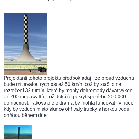
Projektanti tohoto projektu předpokládají, že proud vzduchu
bude mít trvalou rychlost až 50 km/h, což by stačilo na
roztočení 32 turbín, které by mohly dohromady dávat výkon
až 200 megawattů, což dokáže pokrýt spotřebu 200,000
domácnost. Takováto elektrárna by mohla fungovat i v noci,
kdy by vzduch místo slunce ohřívaly trubky s horkou vodu,
ohřátou během dne.