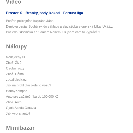
Video
Prostor X
Branky, body, kokoti
Fortuna liga
Pohřeb policejního kapitána Jána
Deniova cesta: Sochůrek do základu a slávistická stoperská klika. Ukáž...
Poslední sklenička se Samem Neillem: Už jsem vám to vyprávěl?
Nákupy
hledejceny.cz
Zboží Živě
Osobní vozy
Zboží Dáma
zbozi.blesk.cz
Jak na prohlídku ojetého vozu?
HobbyKompas
Auto pro začátečníka do 100 000 Kč
Zboží Auto
Ojetá Škoda Octavia
Jak vybrat auto?
Mimibazar