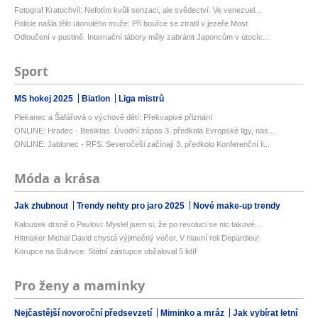
Fotograf Kratochvíl: Nefotím kvůli senzaci, ale svědectví. Ve venezuel...
Policie našla tělo utonulého muže: Při bouřce se ztratil v jezeře Most
Odloučení v pustině. Internační tábory měly zabránit Japoncům v útocíc...
Sport
MS hokej 2025
Biatlon
Liga mistrů
Plekanec a Šafářová o výchově dětí: Překvapivé přiznání
ONLINE: Hradec - Besiktas. Úvodní zápas 3. předkola Evropské ligy, nas...
ONLINE: Jablonec - RFS. Severočeši začínají 3. předkolo Konferenční li...
Móda a krása
Jak zhubnout
Trendy nehty pro jaro 2025
Nové make-up trendy
Kalousek drsně o Pavlovi: Myslel jsem si, že po revoluci se nic takové...
Hitmaker Michal David chystá výjimečný večer. V hlavní roli Depardieu!
Korupce na Bulovce: Státní zástupce obžaloval 5 lidí!
Pro ženy a maminky
Nejčastější novoroční předsevzetí
Miminko a mráz
Jak vybírat letní