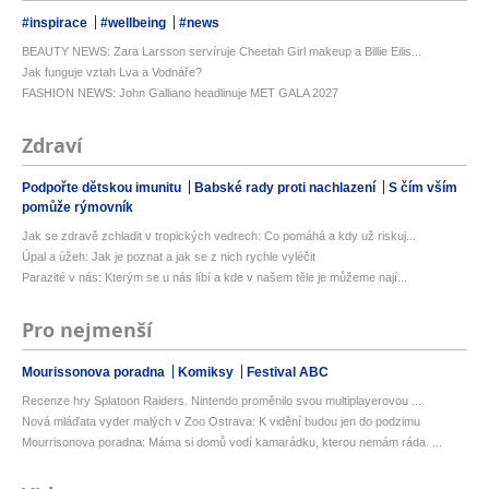
#inspirace
#wellbeing
#news
BEAUTY NEWS: Zara Larsson servíruje Cheetah Girl makeup a Billie Eilis...
Jak funguje vztah Lva a Vodnáře?
FASHION NEWS: John Galliano headlinuje MET GALA 2027
Zdraví
Podpořte dětskou imunitu
Babské rady proti nachlazení
S čím vším
pomůže rýmovník
Jak se zdravě zchladit v tropických vedrech: Co pomáhá a kdy už riskuj...
Úpal a úžeh: Jak je poznat a jak se z nich rychle vyléčit
Parazité v nás: Kterým se u nás líbí a kde v našem těle je můžeme nají...
Pro nejmenší
Mourissonova poradna
Komiksy
Festival ABC
Recenze hry Splatoon Raiders. Nintendo proměnilo svou multiplayerovou ...
Nová mláďata vyder malých v Zoo Ostrava: K vidění budou jen do podzimu
Mourrisonova poradna: Máma si domů vodí kamarádku, kterou nemám ráda. ...