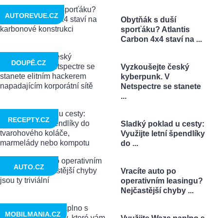
AUTOREVUE.CZ
Obytňák s duší
sporťáku? Atlantis
Carbon 4x4 staví na ...
DOUPĚ.CZ
Vyzkoušejte český
kyberpunk. V
Netspectre se stanete
...
RECEPTY.CZ
Sladký poklad u cesty:
Využijte letní špendlíky
do ...
AUTO.CZ
Vracíte auto po
operativním leasingu?
Nejčastější chyby ...
MOBILMANIA.CZ