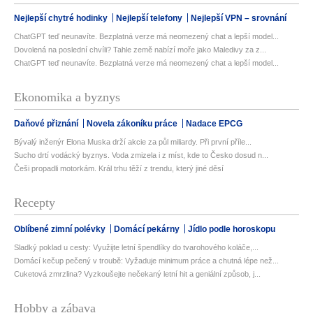
Nejlepší chytré hodinky
Nejlepší telefony
Nejlepší VPN – srovnání
ChatGPT teď neunavíte. Bezplatná verze má neomezený chat a lepší model...
Dovolená na poslední chvíli? Tahle země nabízí moře jako Maledivy za z...
ChatGPT teď neunavíte. Bezplatná verze má neomezený chat a lepší model...
Ekonomika a byznys
Daňové přiznání
Novela zákoníku práce
Nadace EPCG
Bývalý inženýr Elona Muska drží akcie za půl miliardy. Při první příle...
Sucho drtí vodácký byznys. Voda zmizela i z míst, kde to Česko dosud n...
Češi propadli motorkám. Král trhu těží z trendu, který jiné děsí
Recepty
Oblíbené zimní polévky
Domácí pekárny
Jídlo podle horoskopu
Sladký poklad u cesty: Využijte letní špendlíky do tvarohového koláče,...
Domácí kečup pečený v troubě: Vyžaduje minimum práce a chutná lépe než...
Cuketová zmrzlina? Vyzkoušejte nečekaný letní hit a geniální způsob, j...
Hobby a zábava