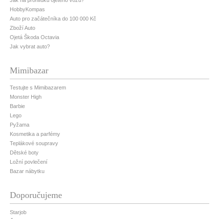
Jak na prohlídku ojetého vozu?
HobbyKompas
Auto pro začátečníka do 100 000 Kč
Zboží Auto
Ojetá Škoda Octavia
Jak vybrat auto?
Mimibazar
Testujte s Mimibazarem
Monster High
Barbie
Lego
Pyžama
Kosmetika a parfémy
Teplákové soupravy
Dětské boty
Ložní povlečení
Bazar nábytku
Doporučujeme
Starjob