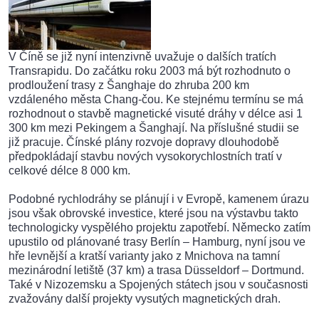
V Číně se již nyní intenzivně uvažuje o dalších tratích
Transrapidu. Do začátku roku 2003 má být rozhodnuto o
prodloužení trasy z Šanghaje do zhruba 200 km
vzdáleného města Chang-čou. Ke stejnému termínu se má
rozhodnout o stavbě magnetické visuté dráhy v délce asi 1
300 km mezi Pekingem a Šanghají. Na příslušné studii se
již pracuje. Čínské plány rozvoje dopravy dlouhodobě
předpokládají stavbu nových vysokorychlostních tratí v
celkové délce 8 000 km.
Podobné rychlodráhy se plánují i v Evropě, kamenem úrazu
jsou však obrovské investice, které jsou na výstavbu takto
technologicky vyspělého projektu zapotřebí. Německo zatím
upustilo od plánované trasy Berlín – Hamburg, nyní jsou ve
hře levnější a kratší varianty jako z Mnichova na tamní
mezinárodní letiště (37 km) a trasa Düsseldorf – Dortmund.
Také v Nizozemsku a Spojených státech jsou v současnosti
zvažovány další projekty vysutých magnetických drah.