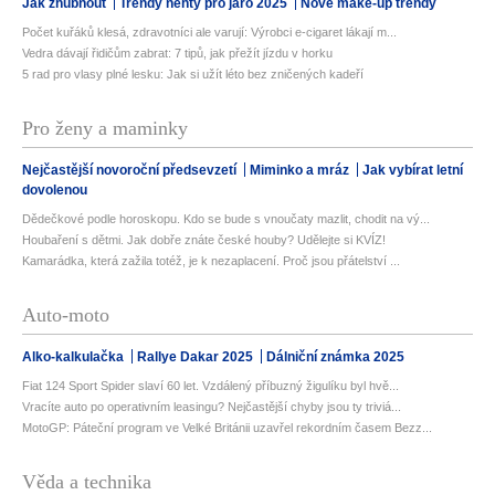
Jak zhubnout
Trendy nehty pro jaro 2025
Nové make-up trendy
Počet kuřáků klesá, zdravotníci ale varují: Výrobci e-cigaret lákají m...
Vedra dávají řidičům zabrat: 7 tipů, jak přežít jízdu v horku
5 rad pro vlasy plné lesku: Jak si užít léto bez zničených kadeří
Pro ženy a maminky
Nejčastější novoroční předsevzetí
Miminko a mráz
Jak vybírat letní
dovolenou
Dědečkové podle horoskopu. Kdo se bude s vnoučaty mazlit, chodit na vý...
Houbaření s dětmi. Jak dobře znáte české houby? Udělejte si KVÍZ!
Kamarádka, která zažila totéž, je k nezaplacení. Proč jsou přátelství ...
Auto-moto
Alko-kalkulačka
Rallye Dakar 2025
Dálniční známka 2025
Fiat 124 Sport Spider slaví 60 let. Vzdálený příbuzný žigulíku byl hvě...
Vracíte auto po operativním leasingu? Nejčastější chyby jsou ty triviá...
MotoGP: Páteční program ve Velké Británii uzavřel rekordním časem Bezz...
Věda a technika