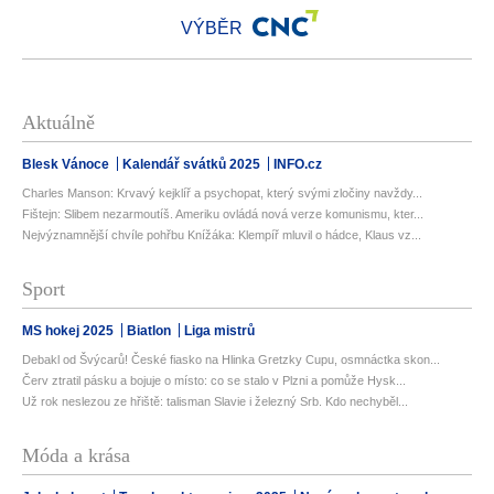
VÝBĚR
Aktuálně
Blesk Vánoce
Kalendář svátků 2025
INFO.cz
Charles Manson: Krvavý kejklíř a psychopat, který svými zločiny navždy...
Fištejn: Slibem nezarmoutíš. Ameriku ovládá nová verze komunismu, kter...
Nejvýznamnější chvíle pohřbu Knížáka: Klempíř mluvil o hádce, Klaus vz...
Sport
MS hokej 2025
Biatlon
Liga mistrů
Debakl od Švýcarů! České fiasko na Hlinka Gretzky Cupu, osmnáctka skon...
Červ ztratil pásku a bojuje o místo: co se stalo v Plzni a pomůže Hysk...
Už rok neslezou ze hřiště: talisman Slavie i železný Srb. Kdo nechyběl...
Móda a krása