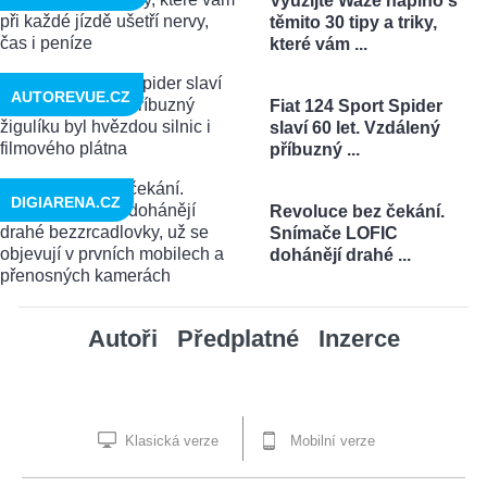
Využijte Waze naplno s
těmito 30 tipy a triky,
které vám ...
AUTOREVUE.CZ
Fiat 124 Sport Spider
slaví 60 let. Vzdálený
příbuzný ...
DIGIARENA.CZ
Revoluce bez čekání.
Snímače LOFIC
dohánějí drahé ...
Autoři
Předplatné
Inzerce
Klasická verze
Mobilní verze