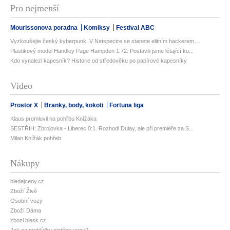
Pro nejmenší
Mourissonova poradna
Komiksy
Festival ABC
Vyzkoušejte český kyberpunk. V Netspectre se stanete elitním hackerem ...
Plastikový model Handley Page Hampden 1:72: Postavili jsme létající ku...
Kdo vynalezl kapesník? Historie od středověku po papírové kapesníky
Video
Prostor X
Branky, body, kokoti
Fortuna liga
Klaus promluvil na pohřbu Knížáka
SESTŘIH: Zbrojovka - Liberec 0:1. Rozhodl Dulay, ale při premiéře za S...
Milan Knížák pohřeb
Nákupy
hledejceny.cz
Zboží Živě
Osobní vozy
Zboží Dáma
zbozi.blesk.cz