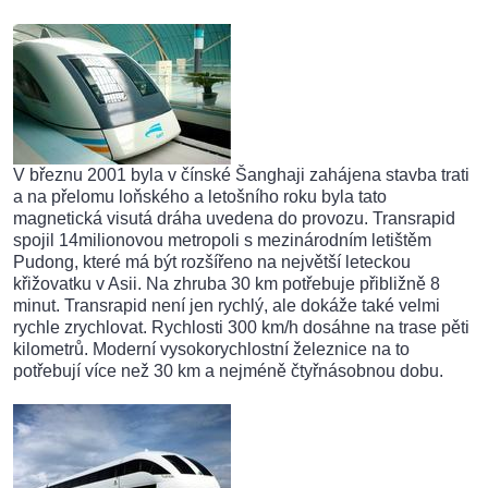
V březnu 2001 byla v čínské Šanghaji zahájena stavba trati
a na přelomu loňského a letošního roku byla tato
magnetická visutá dráha uvedena do provozu. Transrapid
spojil 14milionovou metropoli s mezinárodním letištěm
Pudong, které má být rozšířeno na největší leteckou
křižovatku v Asii. Na zhruba 30 km potřebuje přibližně 8
minut. Transrapid není jen rychlý, ale dokáže také velmi
rychle zrychlovat. Rychlosti 300 km/h dosáhne na trase pěti
kilometrů. Moderní vysokorychlostní železnice na to
potřebují více než 30 km a nejméně čtyřnásobnou dobu.