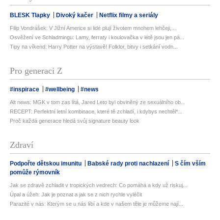
BLESK Tlapky
Divoký kačer
Netflix filmy a seriály
Filip Vondrášek: V Jižní Americe si lidé plují životem mnohem lehčeji,...
Osvěžení ve Schladmingu: Lamy, ferraty i koulovačka v létě jsou jen pá...
Tipy na víkend: Harry Potter na výstavě! Folklor, bitvy i setkání vodn...
Pro generaci Z
#inspirace
#wellbeing
#news
Alt news: MGK v tom zas lítá, Jared Leto byl obviněný ze sexuálního ob...
RECEPT: Perfektní letní kombinace, které tě zchladí, i kdybys nechtěl*...
Proč každá generace hledá svůj signature beauty look
Zdraví
Podpořte dětskou imunitu
Babské rady proti nachlazení
S čím vším
pomůže rýmovník
Jak se zdravě zchladit v tropických vedrech: Co pomáhá a kdy už riskuj...
Úpal a úžeh: Jak je poznat a jak se z nich rychle vyléčit
Parazité v nás: Kterým se u nás líbí a kde v našem těle je můžeme nají...