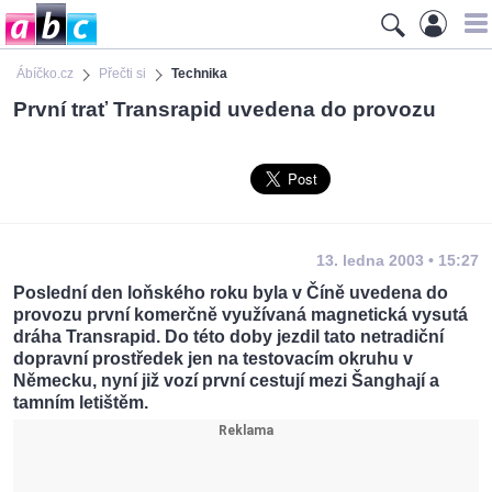
Ábíčko.cz
Přečti si
Technika
První trať Transrapid uvedena do provozu
13. ledna 2003 • 15:27
Poslední den loňského roku byla v Číně uvedena do
provozu první komerčně využívaná magnetická vysutá
dráha Transrapid. Do této doby jezdil tato netradiční
dopravní prostředek jen na testovacím okruhu v
Německu, nyní již vozí první cestují mezi Šanghají a
tamním letištěm.