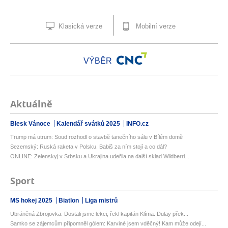
Klasická verze
Mobilní verze
VÝBĚR
Aktuálně
Blesk Vánoce
Kalendář svátků 2025
INFO.cz
Trump má utrum: Soud rozhodl o stavbě tanečního sálu v Bílém domě
Sezemský: Ruská raketa v Polsku. Babiš za ním stojí a co dál?
ONLINE: Zelenskyj v Srbsku a Ukrajina udeřila na další sklad Wildberri...
Sport
MS hokej 2025
Biatlon
Liga mistrů
Ubráněná Zbrojovka. Dostali jsme lekci, řekl kapitán Klíma. Dulay přek...
Samko se zájemcům připomněl gólem: Karviné jsem vděčný! Kam může odejí...