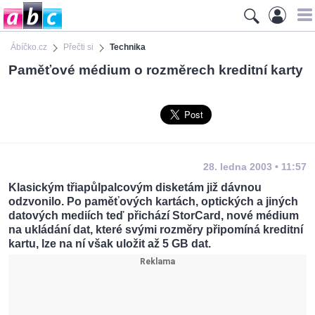
Ábíčko.cz
Přečti si
Technika
Paměťové médium o rozměrech kreditní karty
28. ledna 2003 • 11:57
Klasickým třiapůlpalcovým disketám již dávnou
odzvonilo. Po paměťových kartách, optických a jiných
datových mediích teď přichází StorCard, nové médium
na ukládání dat, které svými rozměry připomíná kreditní
kartu, lze na ní však uložit až 5 GB dat.