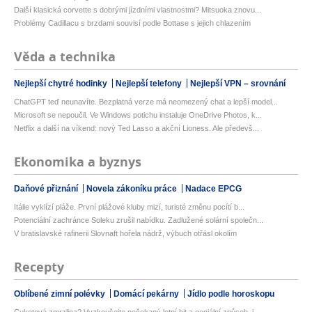
Další klasická corvette s dobrými jízdními vlastnostmi? Mitsuoka znovu...
Problémy Cadillacu s brzdami souvisí podle Bottase s jejich chlazením
Věda a technika
Nejlepší chytré hodinky
Nejlepší telefony
Nejlepší VPN – srovnání
ChatGPT teď neunavíte. Bezplatná verze má neomezený chat a lepší model...
Microsoft se nepoučil. Ve Windows potichu instaluje OneDrive Photos, k...
Netflix a další na víkend: nový Ted Lasso a akční Lioness. Ale předevš...
Ekonomika a byznys
Daňové přiznání
Novela zákoníku práce
Nadace EPCG
Itálie vyklízí pláže. První plážové kluby mizí, turisté změnu pocítí b...
Potenciální zachránce Soleku zrušil nabídku. Zadlužené solární společn...
V bratislavské rafinerii Slovnaft hořela nádrž, výbuch otřásl okolím
Recepty
Oblíbené zimní polévky
Domácí pekárny
Jídlo podle horoskopu