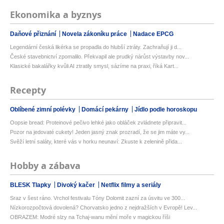
Ekonomika a byznys
Daňové přiznání
Novela zákoníku práce
Nadace EPCG
Legendární česká likérka se propadla do hlubší ztráty. Zachraňují ji d...
České stavebnictví zpomalilo. Překvapil ale prudký nárůst výstavby nov...
Klasické bakalářky kvůli AI ztratily smysl, sázíme na praxi, říká Kart...
Recepty
Oblíbené zimní polévky
Domácí pekárny
Jídlo podle horoskopu
Oopsie bread: Proteinové pečivo lehké jako obláček zvládnete připravit...
Pozor na jedovaté cukety! Jeden jasný znak prozradí, že se jim máte vy...
Svěží letní saláty, které vás v horku neunaví: Zkuste k zelenině přida...
Hobby a zábava
BLESK Tlapky
Divoký kačer
Netflix filmy a seriály
Sraz v šest ráno. Vrchol festivalu Tóny Dolomit zazní za úsvitu ve 300...
Nízkorozpočtová dovolená? Chorvatsko jedno z nejdražších v Evropě! Lev...
OBRAZEM: Modré slzy na Tchaj-wanu mění moře v magickou říši