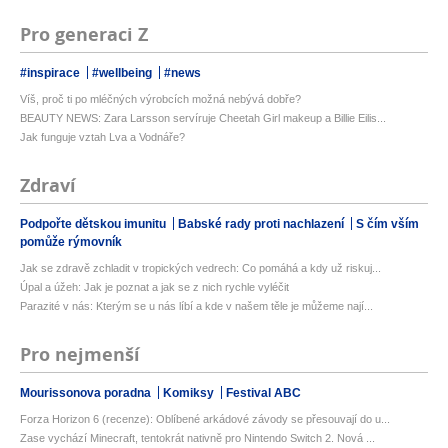
Pro generaci Z
#inspirace
#wellbeing
#news
Víš, proč ti po mléčných výrobcích možná nebývá dobře?
BEAUTY NEWS: Zara Larsson servíruje Cheetah Girl makeup a Billie Eilis...
Jak funguje vztah Lva a Vodnáře?
Zdraví
Podpořte dětskou imunitu
Babské rady proti nachlazení
S čím vším
pomůže rýmovník
Jak se zdravě zchladit v tropických vedrech: Co pomáhá a kdy už riskuj...
Úpal a úžeh: Jak je poznat a jak se z nich rychle vyléčit
Parazité v nás: Kterým se u nás líbí a kde v našem těle je můžeme nají...
Pro nejmenší
Mourissonova poradna
Komiksy
Festival ABC
Forza Horizon 6 (recenze): Oblíbené arkádové závody se přesouvají do u...
Zase vychází Minecraft, tentokrát nativně pro Nintendo Switch 2. Nová ...