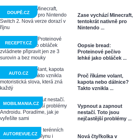
DOUPĚ.CZ
Zase vychází Minecraft,
tentokrát nativně pro
Nintendo ...
RECEPTY.CZ
Oopsie bread:
Proteinové pečivo
lehké jako obláček ...
AUTO.CZ
Proč říkáme volant,
kapota nebo dálnice?
Takto vznikla ...
MOBILMANIA.CZ
Vypnout a zapnout
nestačí. Toto jsou
nejčastější problémy ...
AUTOREVUE.CZ
Nová čtyřkolka v