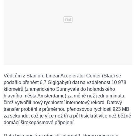
Vědcům z Stanford Linear Accelerator Center (Slac) se
podařilo přenést 6,7 Gigigabytů dat na vzdálenost 10 978
kilometrů (z amerického Sunnyvale do holandského
hlavního města Amsterdamu) za méně než jednu minutu,
čímž vytvořili nový rychlostní internetový rekord. Datový
transfer proběhl s průměrnou přenosovou rychlostí 923 MB
za sekundu, což je více než tři a půl tisíckrát více než běžné
domácí širokopásmové připojení.
Data byla poslána přes síť Internet2, kterou provozuje