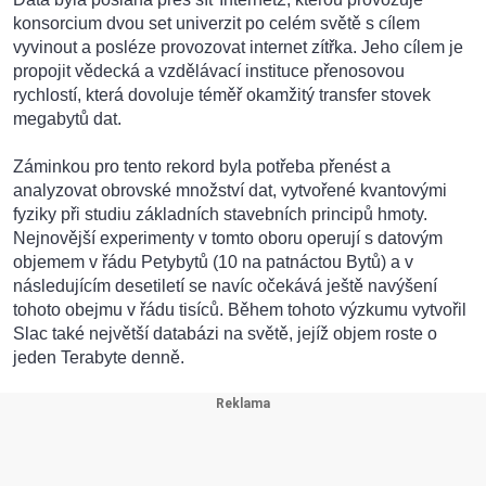
konsorcium dvou set univerzit po celém světě s cílem
vyvinout a posléze provozovat internet zítřka. Jeho cílem je
propojit vědecká a vzdělávací instituce přenosovou
rychlostí, která dovoluje téměř okamžitý transfer stovek
megabytů dat.
Záminkou pro tento rekord byla potřeba přenést a
analyzovat obrovské množství dat, vytvořené kvantovými
fyziky při studiu základních stavebních principů hmoty.
Nejnovější experimenty v tomto oboru operují s datovým
objemem v řádu Petybytů (10 na patnáctou Bytů) a v
následujícím desetiletí se navíc očekává ještě navýšení
tohoto obejmu v řádu tisíců. Během tohoto výzkumu vytvořil
Slac také největší databázi na světě, jejíž objem roste o
jeden Terabyte denně.