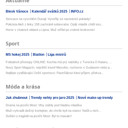
Aktuálně
Blesk Vánoce
Kalendář svátků 2025
INFO.cz
Senzace na vyschlém Dunaji: Vynořily se nacistické poklady!
Policista Aleš z linky 158 zachránil sebevraha: Opilý mladík chtěl sko...
Horor v chatové oblasti u Lipna: Muž střílel po známé brokovnicí
Sport
MS hokej 2025
Biatlon
Liga mistrů
Fotbalové přestupy ONLINE: Kuchta má prý nabídky z Turecka či Kataru, ...
Nový Sport Magazín: největší triumf Messiho, rozhovor s Gudasem nebo p...
Nejlépe vydělávající čeští sportovci: Pastrňákovi klesl příjem, překva...
Móda a krása
Jak zhubnout
Trendy nehty pro jaro 2025
Nové make-up trendy
Drama na jezeře Most: Vlny stáhly pod hladinu mladíka
Muži vykradli úložný kontejner, do chvíle byli na stanci: Našli u nich...
Svědci o tragédii na jezeře Most: Byl to masakr!