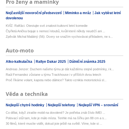
Pro ženy a maminky
Nejčastější novoroční předsevzetí
Miminko a mráz
Jak vybírat letní
dovolenou
KVÍZ: Rafťáci. Otestujte své znalosti kultovní letní komedie
Čtyřletá Anička bojuje s nemocí kloubů, kvůli které někdy neudrží ani ...
Zpěvák Michal Malátný (56): Dcery se snažím vychovávat příkladem, ne s...
Auto-moto
Alko-kalkulačka
Rallye Dakar 2025
Dálniční známka 2025
Andreas Jenzer: Duchem našeho týmu je dát každému stejné podmínky, i k...
Raúl Fernandez zůstane u týmu Trackhouse i v příštích dvou letech
Proč říkáme volant, kapota nebo dálnice? Takto vznikla motoristická sl...
Věda a technika
Nejlepší chytré hodinky
Nejlepší telefony
Nejlepší VPN – srovnání
Co dělat, když ztratíte mobil na dovolené? Je potřeba znát číslo IMEI ...
Polovací stůl tam, kde je málo místa. Tenhle má na šířku jen 88 cm a s...
30 filmů, které musíte vidět, dokud jste ještě na světě. Víme, kde si ...