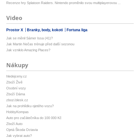
Recenze hry Splatoon Raiders. Nintendo proměnilo svou multiplayerovou ...
Video
Prostor X
Branky, body, kokoti
Fortuna liga
Jak se měnil Sámer Issa (41)?
Jak Martin Nečas trénuje před další sezonou
Jak vzniklo Amazing Places?
Nákupy
hledejceny.cz
Zboží Živě
Osobní vozy
Zboží Dáma
zbozi.blesk.cz
Jak na prohlídku ojetého vozu?
HobbyKompas
Auto pro začátečníka do 100 000 Kč
Zboží Auto
Ojetá Škoda Octavia
Jak vybrat auto?