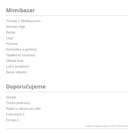
Mimibazar
Testujte s Mimibazarem
Monster High
Barbie
Lego
Pyžama
Kosmetika a parfémy
Teplákové soupravy
Dětské boty
Ložní povlečení
Bazar nábytku
Doporučujeme
Starjob
České podcasty
Rádio a zábava pro děti
Frekvence 1
Evropa 2
patička vygenerovaná: 11:40:16 06.08.2026