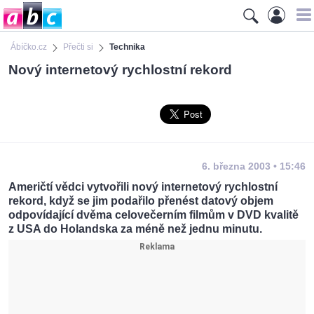
Ábíčko.cz
Přečti si
Technika
Nový internetový rychlostní rekord
6. března 2003 • 15:46
Američtí vědci vytvořili nový internetový rychlostní
rekord, když se jim podařilo přenést datový objem
odpovídající dvěma celovečerním filmům v DVD kvalitě
z USA do Holandska za méně než jednu minutu.