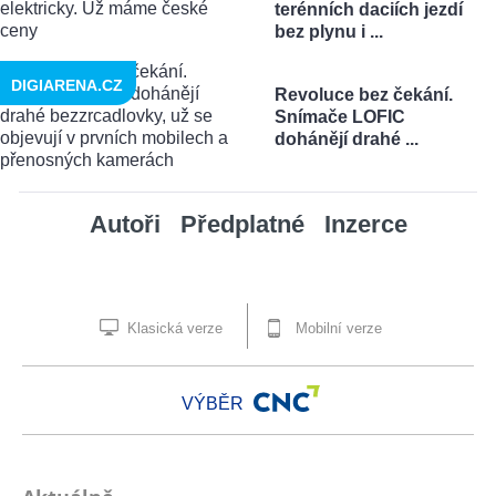
terénních daciích jezdí
bez plynu i ...
DIGIARENA.CZ
Revoluce bez čekání.
Snímače LOFIC
dohánějí drahé ...
Autoři
Předplatné
Inzerce
Klasická verze
Mobilní verze
VÝBĚR