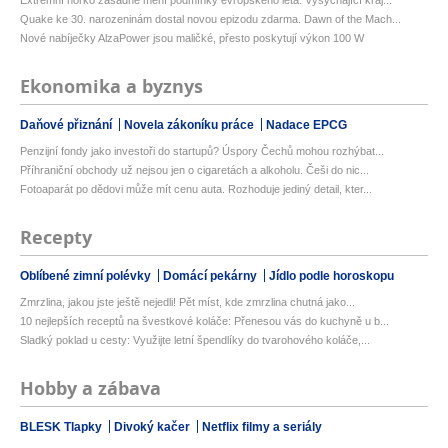
Extrémní horko zásadně mění podmínky evropského léta. Vysychající kraj...
Quake ke 30. narozeninám dostal novou epizodu zdarma. Dawn of the Mach...
Nové nabíječky AlzaPower jsou maličké, přesto poskytují výkon 100 W
Ekonomika a byznys
Daňové přiznání
Novela zákoníku práce
Nadace EPCG
Penzijní fondy jako investoři do startupů? Úspory Čechů mohou rozhýbat...
Příhraniční obchody už nejsou jen o cigaretách a alkoholu. Češi do nic...
Fotoaparát po dědovi může mít cenu auta. Rozhoduje jediný detail, kter...
Recepty
Oblíbené zimní polévky
Domácí pekárny
Jídlo podle horoskopu
Zmrzlina, jakou jste ještě nejedli! Pět míst, kde zmrzlina chutná jako...
10 nejlepších receptů na švestkové koláče: Přenesou vás do kuchyně u b...
Sladký poklad u cesty: Využijte letní špendlíky do tvarohového koláče,...
Hobby a zábava
BLESK Tlapky
Divoký kačer
Netflix filmy a seriály