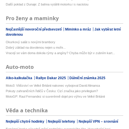
Další poklad z Dunaje: Z bahna vytáhli motorku i s nacistou
Pro ženy a maminky
Nejčastější novoroční předsevzetí
Miminko a mráz
Jak vybírat letní
dovolenou
Okurkový salát s novými brambory
Dobrý základ na dovolenou nejen u moře...
Vracejí se vám doma dokola rýmy a angíny? Chyba může být v zubním kart...
Auto-moto
Alko-kalkulačka
Rallye Dakar 2025
Dálniční známka 2025
Moto3: Vítězství ve Velké Británii nakonec vybojoval David Almansa
Pokuty zahraničních řidičů v Česku: Cizí značka jako privilegium?
MotoGP: Raul Fernandez si suverénně dojel pro výhru ve Velké Británii
Věda a technika
Nejlepší chytré hodinky
Nejlepší telefony
Nejlepší VPN – srovnání