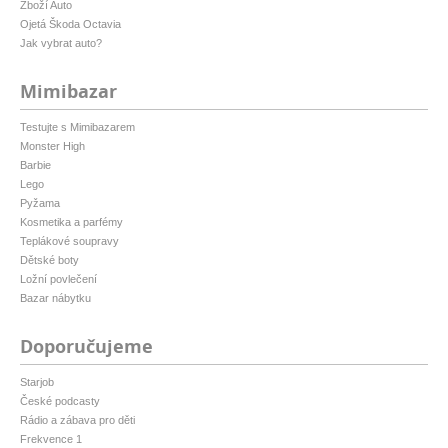
Zboží Auto
Ojetá Škoda Octavia
Jak vybrat auto?
Mimibazar
Testujte s Mimibazarem
Monster High
Barbie
Lego
Pyžama
Kosmetika a parfémy
Teplákové soupravy
Dětské boty
Ložní povlečení
Bazar nábytku
Doporučujeme
Starjob
České podcasty
Rádio a zábava pro děti
Frekvence 1