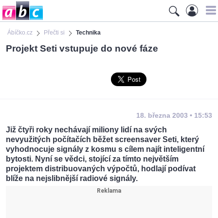
Ábíčko.cz
Přečti si
Technika
Projekt Seti vstupuje do nové fáze
18. března 2003 • 15:53
Již čtyři roky nechávají miliony lidí na svých
nevyužitých počítačích běžet screensaver Seti, který
vyhodnocuje signály z kosmu s cílem najít inteligentní
bytosti. Nyní se vědci, stojící za tímto největším
projektem distribuovaných výpočtů, hodlají podívat
blíže na nejslibnější radiové signály.