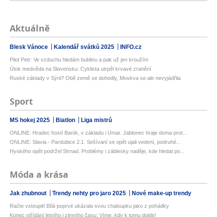
Aktuálně
Blesk Vánoce
Kalendář svátků 2025
INFO.cz
Pilot Petr: Ve vzduchu hledám bublinu a pak už jen kroužím
Útok medvěda na Slovensku: Cyklista utrpěl krvavé zranění
Ruské základy v Sýrii? Obě země se dohodly, Moskva se ale nevyjádřila
Sport
MS hokej 2025
Biatlon
Liga mistrů
ONLINE: Hradec hostí Baník, v základu i Umar. Jablonec hraje doma prot...
ONLINE: Slavia - Pardubice 2:1. Sešívaní se opět ujali vedení, podruhé...
Hyského opět podržel Strnad. Problémy i záblesky naděje, kde hledat po...
Móda a krása
Jak zhubnout
Trendy nehty pro jaro 2025
Nové make-up trendy
Račte vstoupit! Bílá poprvé ukázala svou chaloupku jako z pohádky
Konec střídání letního i zimního času: Víme, kdy k tomu dojde!