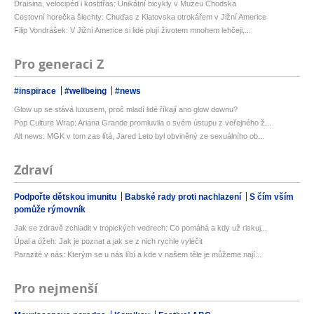
Draisina, velocipéd i kostitřas: Unikátní bicykly v Muzeu Chodska
Cestovní horečka šlechty: Chuďas z Klatovska otrokářem v Jižní Americe
Filip Vondrášek: V Jižní Americe si lidé plují životem mnohem lehčeji,...
Pro generaci Z
#inspirace
#wellbeing
#news
Glow up se stává luxusem, proč mladí lidé říkají ano glow downu?
Pop Culture Wrap: Ariana Grande promluvila o svém ústupu z veřejného ž...
Alt news: MGK v tom zas lítá, Jared Leto byl obviněný ze sexuálního ob...
Zdraví
Podpořte dětskou imunitu
Babské rady proti nachlazení
S čím vším
pomůže rýmovník
Jak se zdravě zchladit v tropických vedrech: Co pomáhá a kdy už riskuj...
Úpal a úžeh: Jak je poznat a jak se z nich rychle vyléčit
Parazité v nás: Kterým se u nás líbí a kde v našem těle je můžeme nají...
Pro nejmenší