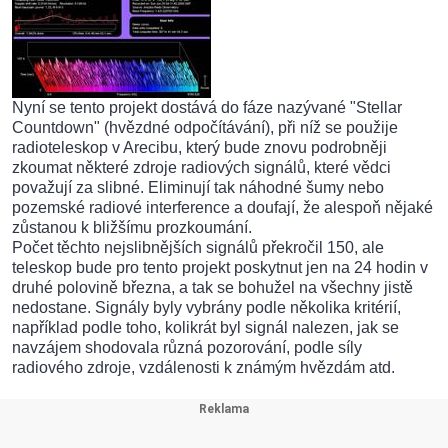
Nyní se tento projekt dostává do fáze nazývané "Stellar
Countdown" (hvězdné odpočítávání), při níž se použije
radioteleskop v Arecibu, který bude znovu podrobněji
zkoumat některé zdroje radiových signálů, které vědci
považují za slibné. Eliminují tak náhodné šumy nebo
pozemské radiové interference a doufají, že alespoň nějaké
zůstanou k bližšímu prozkoumání.
Počet těchto nejslibnějších signálů překročil 150, ale
teleskop bude pro tento projekt poskytnut jen na 24 hodin v
druhé polovině března, a tak se bohužel na všechny jistě
nedostane. Signály byly vybrány podle několika kritérií,
například podle toho, kolikrát byl signál nalezen, jak se
navzájem shodovala různá pozorování, podle síly
radiového zdroje, vzdálenosti k známým hvězdám atd.