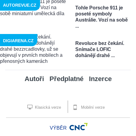
AUTOREVUE.CZ
Tohle Porsche 911 je
poseté symboly
Austrálie. Vozí na sobě
...
DIGIARENA.CZ
Revoluce bez čekání.
Snímače LOFIC
dohánějí drahé ...
Autoři
Předplatné
Inzerce
Klasická verze
Mobilní verze
VÝBĚR