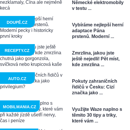
Německé elektromobily
v testu ...
DOUPĚ.CZ
Vybíráme nejlepší herní
adaptace Pána
prstenů. Moderní ...
RECEPTY.CZ
Zmrzlina, jakou jste
ještě nejedli! Pět míst,
kde zmrzlina ...
AUTO.CZ
Pokuty zahraničních
řidičů v Česku: Cizí
značka jako ...
MOBILMANIA.CZ
Využijte Waze naplno s
těmito 30 tipy a triky,
které vám ...