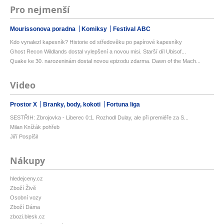
Pro nejmenší
Mourissonova poradna
Komiksy
Festival ABC
Kdo vynalezl kapesník? Historie od středověku po papírové kapesníky
Ghost Recon Wildlands dostal vylepšení a novou misi. Starší díl Ubisof...
Quake ke 30. narozeninám dostal novou epizodu zdarma. Dawn of the Mach...
Video
Prostor X
Branky, body, kokoti
Fortuna liga
SESTŘIH: Zbrojovka - Liberec 0:1. Rozhodl Dulay, ale při premiéře za S...
Milan Knížák pohřeb
Jiří Pospíšil
Nákupy
hledejceny.cz
Zboží Živě
Osobní vozy
Zboží Dáma
zbozi.blesk.cz