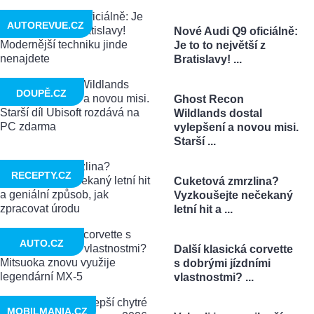
AUTOREVUE.CZ
Nové Audi Q9 oficiálně:
Je to to největší z
Bratislavy! ...
DOUPĚ.CZ
Ghost Recon
Wildlands dostal
vylepšení a novou misi.
Starší ...
RECEPTY.CZ
Cuketová zmrzlina?
Vyzkoušejte nečekaný
letní hit a ...
AUTO.CZ
Další klasická corvette
s dobrými jízdními
vlastnostmi? ...
MOBILMANIA.CZ