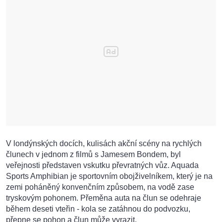
V londýnských docích, kulisách akční scény na rychlých
člunech v jednom z filmů s Jamesem Bondem, byl
veřejnosti představen vskutku převratných vůz. Aquada
Sports Amphibian je sportovním obojživelníkem, který je na
zemi poháněný konvenčním způsobem, na vodě zase
tryskovým pohonem. Přeměna auta na člun se odehraje
během deseti vteřin - kola se zatáhnou do podvozku,
přepne se pohon a člun může vyrazit.