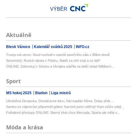
VÝBĚR
Aktuálně
Blesk Vánoce
Kalendář svátků 2025
INFO.cz
Trump má utrum: Soud rozhodl o stavbě tanečního sálu v Bílém domě
Sezemský: Ruská raketa v Polsku. Babiš za ním stojí a co dál?
ONLINE: Zelenskyj v Srbsku a Ukrajina udeřila na další sklad Wildberri...
Sport
MS hokej 2025
Biatlon
Liga mistrů
Ubráněná Zbrojovka. Dostali jsme lekci, řekl kapitán Klíma. Dulay přek...
Samko se zájemcům připomněl gólem: Karviné jsem vděčný! Kam může odejí...
Fotbalové přestupy ONLINE: Slavný klub chce Mercada, Sparta ale měla n...
Móda a krása