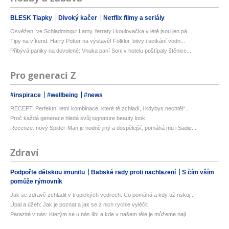
BLESK Tlapky
Divoký kačer
Netflix filmy a seriály
Osvěžení ve Schladmingu: Lamy, ferraty i koulovačka v létě jsou jen pá...
Tipy na víkend: Harry Potter na výstavě! Folklor, bitvy i setkání vodn...
Přibývá paniky na dovolené: Vnuka paní Soni v hotelu poštípaly štěnice...
Pro generaci Z
#inspirace
#wellbeing
#news
RECEPT: Perfektní letní kombinace, které tě zchladí, i kdybys nechtěl*...
Proč každá generace hledá svůj signature beauty look
Recenze: nový Spider-Man je hodně jiný a dospělejší, pomáhá mu i Sadie...
Zdraví
Podpořte dětskou imunitu
Babské rady proti nachlazení
S čím vším
pomůže rýmovník
Jak se zdravě zchladit v tropických vedrech: Co pomáhá a kdy už riskuj...
Úpal a úžeh: Jak je poznat a jak se z nich rychle vyléčit
Parazité v nás: Kterým se u nás líbí a kde v našem těle je můžeme nají...