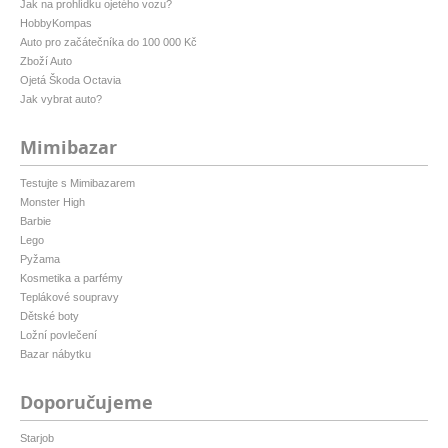
Jak na prohlídku ojetého vozu?
HobbyKompas
Auto pro začátečníka do 100 000 Kč
Zboží Auto
Ojetá Škoda Octavia
Jak vybrat auto?
Mimibazar
Testujte s Mimibazarem
Monster High
Barbie
Lego
Pyžama
Kosmetika a parfémy
Teplákové soupravy
Dětské boty
Ložní povlečení
Bazar nábytku
Doporučujeme
Starjob