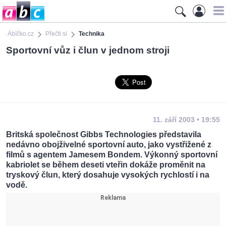
Ábíčko.cz
Přečti si
Technika
Sportovní vůz i člun v jednom stroji
11. září 2003 • 19:55
Britská společnost Gibbs Technologies představila
nedávno obojživelné sportovní auto, jako vystřižené z
filmů s agentem Jamesem Bondem. Výkonný sportovní
kabriolet se během deseti vteřin dokáže proměnit na
tryskový člun, který dosahuje vysokých rychlostí i na
vodě.