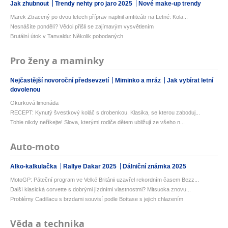
Jak zhubnout
Trendy nehty pro jaro 2025
Nové make-up trendy
Marek Ztracený po dvou letech příprav naplnil amfiteátr na Letné: Kola...
Nesnášíte pondělí? Vědci přišli se zajímavým vysvětlením
Brutální útok v Tanvaldu: Několik pobodaných
Pro ženy a maminky
Nejčastější novoroční předsevzetí
Miminko a mráz
Jak vybírat letní
dovolenou
Okurková limonáda
RECEPT: Kynutý švestkový koláč s drobenkou. Klasika, se kterou zaboduj...
Tohle nikdy neříkejte! Slova, kterými rodiče dětem ubližují ze všeho n...
Auto-moto
Alko-kalkulačka
Rallye Dakar 2025
Dálniční známka 2025
MotoGP: Páteční program ve Velké Británii uzavřel rekordním časem Bezz...
Další klasická corvette s dobrými jízdními vlastnostmi? Mitsuoka znovu...
Problémy Cadillacu s brzdami souvisí podle Bottase s jejich chlazením
Věda a technika