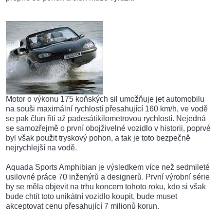
Motor o výkonu 175 koňských sil umožňuje jet automobilu
na souši maximální rychlostí přesahující 160 km/h, ve vodě
se pak člun řítí až padesátikilometrovou rychlostí. Nejedná
se samozřejmě o první obojživelné vozidlo v historii, poprvé
byl však použit tryskový pohon, a tak je toto bezpečně
nejrychlejší na vodě.
Aquada Sports Amphibian je výsledkem více než sedmileté
usilovné práce 70 inženýrů a designerů. První výrobní série
by se měla objevit na trhu koncem tohoto roku, kdo si však
bude chtít toto unikátní vozidlo koupit, bude muset
akceptovat cenu přesahující 7 milionů korun.