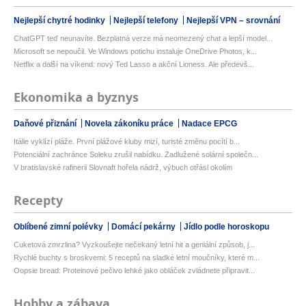
Nejlepší chytré hodinky
Nejlepší telefony
Nejlepší VPN – srovnání
ChatGPT teď neunavíte. Bezplatná verze má neomezený chat a lepší model...
Microsoft se nepoučil. Ve Windows potichu instaluje OneDrive Photos, k...
Netflix a další na víkend: nový Ted Lasso a akční Lioness. Ale předevš...
Ekonomika a byznys
Daňové přiznání
Novela zákoníku práce
Nadace EPCG
Itálie vyklízí pláže. První plážové kluby mizí, turisté změnu pocítí b...
Potenciální zachránce Soleku zrušil nabídku. Zadlužené solární společn...
V bratislavské rafinerii Slovnaft hořela nádrž, výbuch otřásl okolím
Recepty
Oblíbené zimní polévky
Domácí pekárny
Jídlo podle horoskopu
Cuketová zmrzlina? Vyzkoušejte nečekaný letní hit a geniální způsob, j...
Rychlé buchty s broskvemi: 5 receptů na sladké letní moučníky, které m...
Oopsie bread: Proteinové pečivo lehké jako obláček zvládnete připravit...
Hobby a zábava