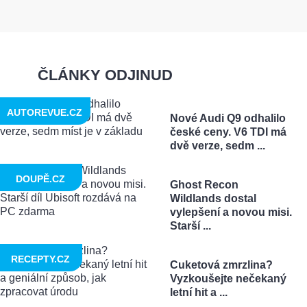
ČLÁNKY ODJINUD
AUTOREVUE.CZ
Nové Audi Q9 odhalilo
české ceny. V6 TDI má
dvě verze, sedm ...
DOUPĚ.CZ
Ghost Recon
Wildlands dostal
vylepšení a novou misi.
Starší ...
RECEPTY.CZ
Cuketová zmrzlina?
Vyzkoušejte nečekaný
letní hit a ...