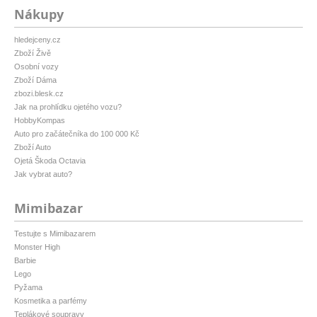
Nákupy
hledejceny.cz
Zboží Živě
Osobní vozy
Zboží Dáma
zbozi.blesk.cz
Jak na prohlídku ojetého vozu?
HobbyKompas
Auto pro začátečníka do 100 000 Kč
Zboží Auto
Ojetá Škoda Octavia
Jak vybrat auto?
Mimibazar
Testujte s Mimibazarem
Monster High
Barbie
Lego
Pyžama
Kosmetika a parfémy
Teplákové soupravy