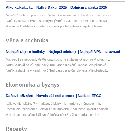
Alko-kalkulačka
Rallye Dakar 2025
Dálniční známka 2025
MotoGP: Páteční program ve Velké Británii uzavřel rekordním časem Bezz...
Další klasická corvette s dobrými jízdními vlastnostmi? Mitsuoka znovu...
Problémy Cadillacu s brzdami souvisí podle Bottase s jejich chlazením
Věda a technika
Nejlepší chytré hodinky
Nejlepší telefony
Nejlepší VPN – srovnání
Microsoft se nepoučil. Ve Windows potichu instaluje OneDrive Photos, k...
Netflix a další na víkend: nový Ted Lasso a akční Lioness. Ale předevš...
Netflix a další na víkend: nový Ted Lasso a akční Lioness. Ale předevš...
Ekonomika a byznys
Daňové přiznání
Novela zákoníku práce
Nadace EPCG
Itálie vyklízí pláže. První plážové kluby mizí, turisté změnu pocítí b...
Potenciální zachránce Soleku zrušil nabídku. Zadlužené solární společn...
V bratislavské rafinerii Slovnaft hořela nádrž, výbuch otřásl okolím
Recepty