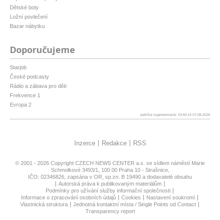
Dětské boty
Ložní povlečení
Bazar nábytku
Doporučujeme
Starjob
České podcasty
Rádio a zábava pro děti
Frekvence 1
Evropa 2
patička vygenerovaná: 19:40:14 07.08.2026
Inzerce
Redakce
RSS
© 2001 - 2026 Copyright
CZECH NEWS CENTER a.s.
se sídlem náměstí Marie
Schmolkové 3493/1, 100 00 Praha 10 - Strašnice,
IČO: 02346826, zapsána v OR, sp.zn. B 19490 a dodavatelé obsahu
Autorská práva k publikovaným materiálům
Podmínky pro užívání služby informační společnosti
Informace o zpracování osobních údajů
Cookies
Nastavení soukromí
Vlastnická struktura
Jednotná kontaktní místa / Single Points od Contact
Transparency report