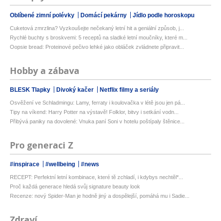
Oblíbené zimní polévky
Domácí pekárny
Jídlo podle horoskopu
Cuketová zmrzlina? Vyzkoušejte nečekaný letní hit a geniální způsob, j...
Rychlé buchty s broskvemi: 5 receptů na sladké letní moučníky, které m...
Oopsie bread: Proteinové pečivo lehké jako obláček zvládnete připravit...
Hobby a zábava
BLESK Tlapky
Divoký kačer
Netflix filmy a seriály
Osvěžení ve Schladmingu: Lamy, ferraty i koulovačka v létě jsou jen pá...
Tipy na víkend: Harry Potter na výstavě! Folklor, bitvy i setkání vodn...
Přibývá paniky na dovolené: Vnuka paní Soni v hotelu poštípaly štěnice...
Pro generaci Z
#inspirace
#wellbeing
#news
RECEPT: Perfektní letní kombinace, které tě zchladí, i kdybys nechtěl*...
Proč každá generace hledá svůj signature beauty look
Recenze: nový Spider-Man je hodně jiný a dospělejší, pomáhá mu i Sadie...
Zdraví