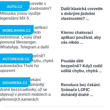
AUTO.CZ
Další klasická corvette
s dobrými jízdními
vlastnostmi? ...
MOBILMANIA.CZ
Kterou chatovací
aplikaci používat, aby
vás nikdo ...
AUTOREVUE.CZ
Poutáte děti
bezpečně? Když rodič
udělá chybu, chytrá ...
DIGIARENA.CZ
Revoluce bez čekání.
Snímače LOFIC
dohánějí drahé ...