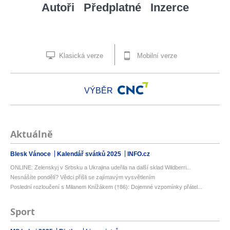
Autoři
Předplatné
Inzerce
Klasická verze
Mobilní verze
VÝBĚR
Aktuálně
Blesk Vánoce
Kalendář svátků 2025
INFO.cz
ONLINE: Zelenskyj v Srbsku a Ukrajina udeřila na další sklad Wildberri...
Nesnášíte pondělí? Vědci přišli se zajímavým vysvětlením
Poslední rozloučení s Milanem Knížákem (†86): Dojemné vzpomínky přátel...
Sport