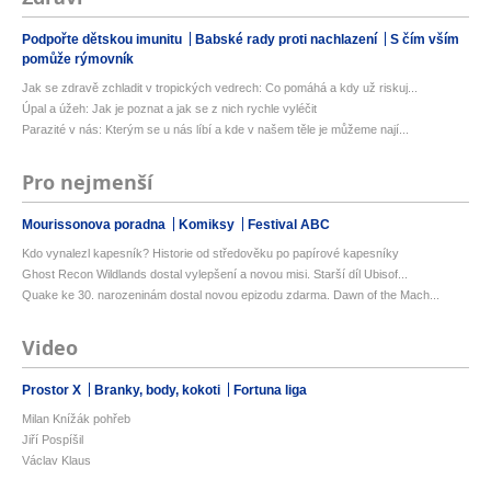
Podpořte dětskou imunitu
Babské rady proti nachlazení
S čím vším
pomůže rýmovník
Jak se zdravě zchladit v tropických vedrech: Co pomáhá a kdy už riskuj...
Úpal a úžeh: Jak je poznat a jak se z nich rychle vyléčit
Parazité v nás: Kterým se u nás líbí a kde v našem těle je můžeme nají...
Pro nejmenší
Mourissonova poradna
Komiksy
Festival ABC
Kdo vynalezl kapesník? Historie od středověku po papírové kapesníky
Ghost Recon Wildlands dostal vylepšení a novou misi. Starší díl Ubisof...
Quake ke 30. narozeninám dostal novou epizodu zdarma. Dawn of the Mach...
Video
Prostor X
Branky, body, kokoti
Fortuna liga
Milan Knížák pohřeb
Jiří Pospíšil
Václav Klaus