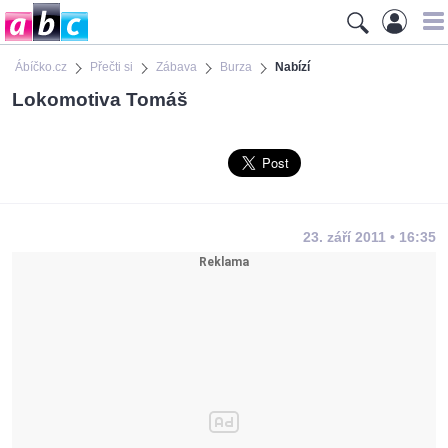
Ábíčko.cz
Přečti si
Zábava
Burza
Nabízí
Lokomotiva Tomáš
23. září 2011 • 16:35