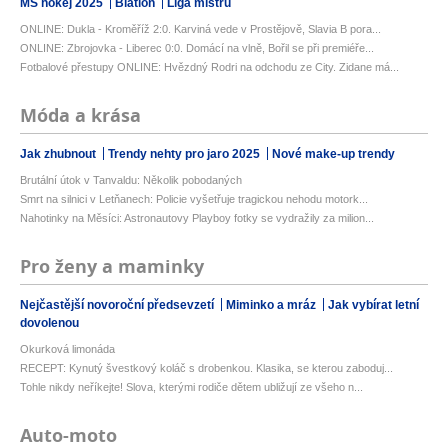
MS hokej 2025
Biatlon
Liga mistrů
ONLINE: Dukla - Kroměříž 2:0. Karviná vede v Prostějově, Slavia B pora...
ONLINE: Zbrojovka - Liberec 0:0. Domácí na vlně, Bořil se při premiéře...
Fotbalové přestupy ONLINE: Hvězdný Rodri na odchodu ze City. Zidane má...
Móda a krása
Jak zhubnout
Trendy nehty pro jaro 2025
Nové make-up trendy
Brutální útok v Tanvaldu: Několik pobodaných
Smrt na silnici v Letňanech: Policie vyšetřuje tragickou nehodu motork...
Nahotinky na Měsíci: Astronautovy Playboy fotky se vydražily za milion...
Pro ženy a maminky
Nejčastější novoroční předsevzetí
Miminko a mráz
Jak vybírat letní
dovolenou
Okurková limonáda
RECEPT: Kynutý švestkový koláč s drobenkou. Klasika, se kterou zaboduj...
Tohle nikdy neříkejte! Slova, kterými rodiče dětem ubližují ze všeho n...
Auto-moto