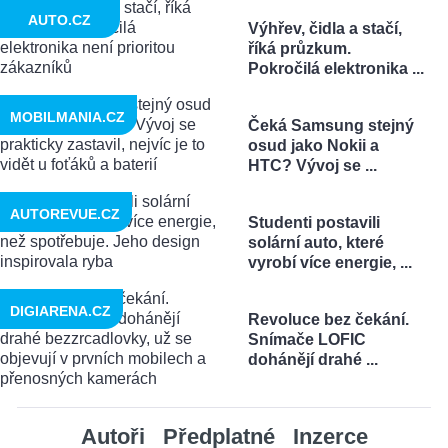
AUTO.CZ
Výhřev, čidla a stačí,
říká průzkum.
Pokročilá elektronika ...
MOBILMANIA.CZ
Čeká Samsung stejný
osud jako Nokii a
HTC? Vývoj se ...
AUTOREVUE.CZ
Studenti postavili
solární auto, které
vyrobí více energie, ...
DIGIARENA.CZ
Revoluce bez čekání.
Snímače LOFIC
dohánějí drahé ...
Autoři
Předplatné
Inzerce