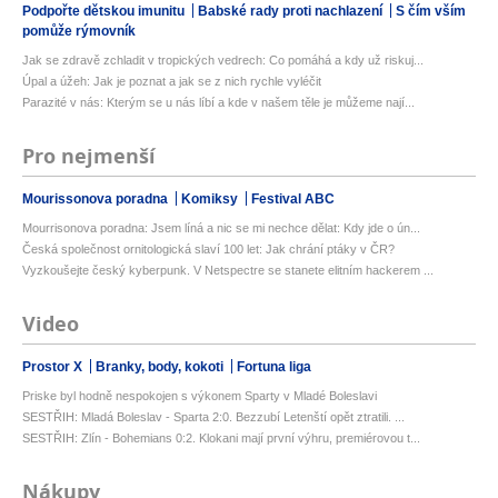
Podpořte dětskou imunitu
Babské rady proti nachlazení
S čím vším
pomůže rýmovník
Jak se zdravě zchladit v tropických vedrech: Co pomáhá a kdy už riskuj...
Úpal a úžeh: Jak je poznat a jak se z nich rychle vyléčit
Parazité v nás: Kterým se u nás líbí a kde v našem těle je můžeme nají...
Pro nejmenší
Mourissonova poradna
Komiksy
Festival ABC
Mourrisonova poradna: Jsem líná a nic se mi nechce dělat: Kdy jde o ún...
Česká společnost ornitologická slaví 100 let: Jak chrání ptáky v ČR?
Vyzkoušejte český kyberpunk. V Netspectre se stanete elitním hackerem ...
Video
Prostor X
Branky, body, kokoti
Fortuna liga
Priske byl hodně nespokojen s výkonem Sparty v Mladé Boleslavi
SESTŘIH: Mladá Boleslav - Sparta 2:0. Bezzubí Letenští opět ztratili. ...
SESTŘIH: Zlín - Bohemians 0:2. Klokani mají první výhru, premiérovou t...
Nákupy