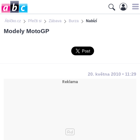
Ábíčko.cz
Přečti si
Zábava
Burza
Nabízí
Modely MotoGP
20. května 2010 • 11:29