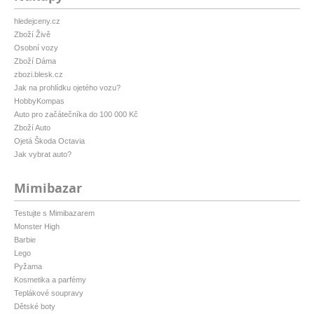
hledejceny.cz
Zboží Živě
Osobní vozy
Zboží Dáma
zbozi.blesk.cz
Jak na prohlídku ojetého vozu?
HobbyKompas
Auto pro začátečníka do 100 000 Kč
Zboží Auto
Ojetá Škoda Octavia
Jak vybrat auto?
Mimibazar
Testujte s Mimibazarem
Monster High
Barbie
Lego
Pyžama
Kosmetika a parfémy
Teplákové soupravy
Dětské boty