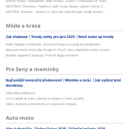
Kritický Priske: Nepřijatelné, tohle nestačí. Změny? Omlouvám se, nedo...
SESTŘIHY: Divočina v Teplicích, další ztráta Sparty. Liberec vyhrál, Z...
SESTŘIH: Boleslav - Sparta 2:0. Bezzubí Letenští opět ztratili, domácí...
Móda a krása
Jak zhubnout
Trendy nehty pro jaro 2025
Nové make-up trendy
Další tragédie u Pohořelic: Dva mrtví! Auta se srazila při předjíždění
Navracel domů mrtvá těla Ukrajinců i Rusů: Smrt válečného hrdiny oznám...
Brutální napadení Soukupa. Právník Agáty promluvil
Pro ženy a maminky
Nejčastější novoroční předsevzetí
Miminko a mráz
Jak vybírat letní
dovolenou
video Alena Mihulová
Co si zabalit do kufru, abyste na (nejen) u moře zazářily...
Salát s koprem a dresinkem ze zakysané smetany
Auto-moto