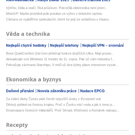
Alko-kalkulačka
Rallye Dakar 2025
Dálniční známka 2025
Výhřev, čidla a stačí, říká průzkum. Pokročilá elektronika není priori...
MotoGP: Martin proměnil pole position ve výhru v britském sprintu
Câmara se vyjádřil ke spekulacím, které ho pojí se sedačkou u Haasu
Věda a technika
Nejlepší chytré hodinky
Nejlepší telefony
Nejlepší VPN – srovnání
Bose QuietComfort 2nd Gen přebírají funkce dražších Ultra. Mají prosto...
Aktualizujte své Windows 11 Insider do 11. srpna. Pak už vám nebudou f...
Pokračuje záchrana Starshipu. V moři už dva týdny plave monstrum vysok...
Ekonomika a byznys
Daňové přiznání
Novela zákoníku práce
Nadace EPCG
Za státní dluhy Česko platí čtvrté nejvyšší úroky v Evropské unii
Děsivý pohled na českou krajinu. Proč v Česku mizí voda a jak k tomu p...
Emancipace českých miliardářů. Proč Strnad, Křetínský a Komárek nakupu...
Recepty