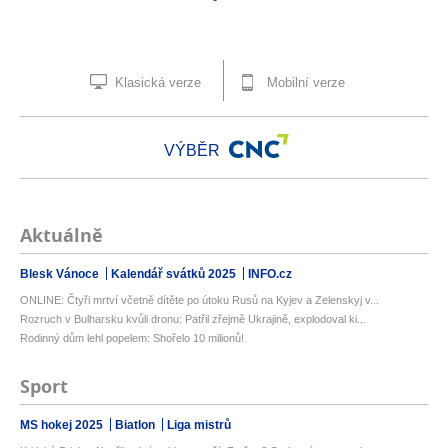
Klasická verze
Mobilní verze
VÝBĚR
Aktuálně
Blesk Vánoce
Kalendář svátků 2025
INFO.cz
ONLINE: Čtyři mrtví včetně dítěte po útoku Rusů na Kyjev a Zelenskyj v...
Rozruch v Bulharsku kvůli dronu: Patřil zřejmě Ukrajině, explodoval ki...
Rodinný dům lehl popelem: Shořelo 10 milionů!
Sport
MS hokej 2025
Biatlon
Liga mistrů