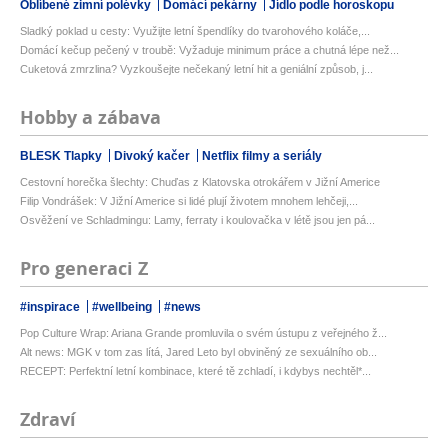
Oblíbené zimní polévky
Domácí pekárny
Jídlo podle horoskopu
Sladký poklad u cesty: Využijte letní špendlíky do tvarohového koláče,...
Domácí kečup pečený v troubě: Vyžaduje minimum práce a chutná lépe než...
Cuketová zmrzlina? Vyzkoušejte nečekaný letní hit a geniální způsob, j...
Hobby a zábava
BLESK Tlapky
Divoký kačer
Netflix filmy a seriály
Cestovní horečka šlechty: Chuďas z Klatovska otrokářem v Jižní Americe
Filip Vondrášek: V Jižní Americe si lidé plují životem mnohem lehčeji,...
Osvěžení ve Schladmingu: Lamy, ferraty i koulovačka v létě jsou jen pá...
Pro generaci Z
#inspirace
#wellbeing
#news
Pop Culture Wrap: Ariana Grande promluvila o svém ústupu z veřejného ž...
Alt news: MGK v tom zas lítá, Jared Leto byl obviněný ze sexuálního ob...
RECEPT: Perfektní letní kombinace, které tě zchladí, i kdybys nechtěl*...
Zdraví