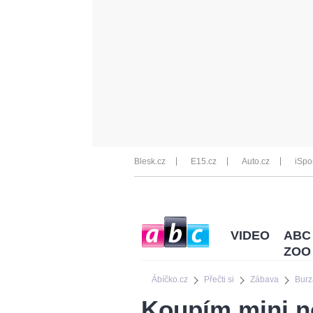
Blesk.cz
E15.cz
Auto.cz
iSpo
VIDEO
ABC
ZOO
Ábíčko.cz
Přečti si
Zábava
Burz
Koupím mini n