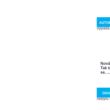
AUTO
Nová
Tak t
se, ...
DOU