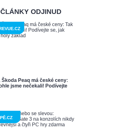
ČLÁNKY ODJINUD
REVUE.CZ
 Škoda Peaq má české ceny:
ohle jsme nečekali! Podívejte
PĚ.CZ