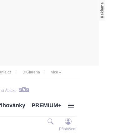
nia.cz
DIGIarena
více
 si Ábíčko
řihovánky
PREMIUM+
Přihlášení