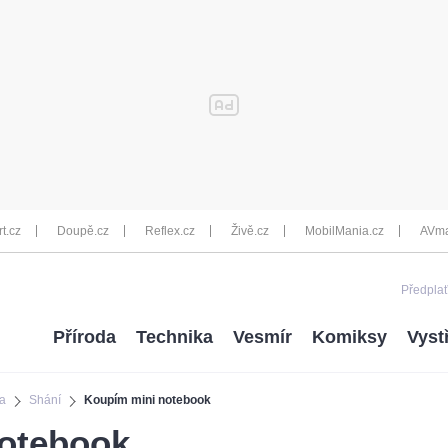
rt.cz
Doupě.cz
Reflex.cz
Živě.cz
MobilMania.cz
AVma
Předplať
Příroda
Technika
Vesmír
Komiksy
Vyst
a
Shání
Koupím mini notebook
otebook