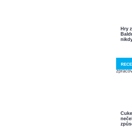
Hry 
Bald
nikdy 
RECE
Cuke
neček
způso