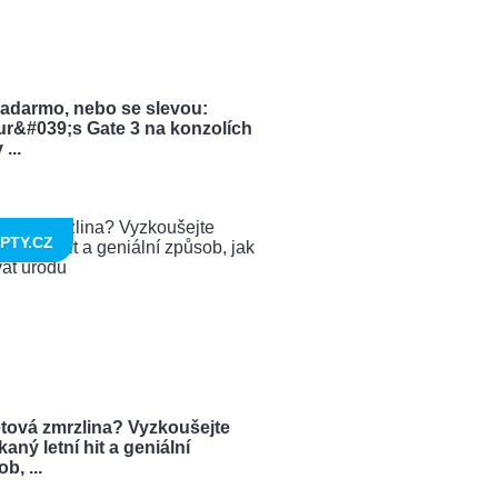
zadarmo, nebo se slevou:
ur&#039;s Gate 3 na konzolích
...
PTY.CZ
tová zmrzlina? Vyzkoušejte
aný letní hit a geniální
b, ...