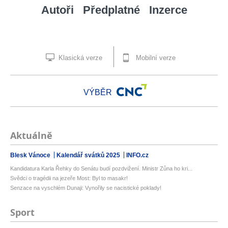
Autoři
Předplatné
Inzerce
Klasická verze
Mobilní verze
VÝBĚR
Aktuálně
Blesk Vánoce
Kalendář svátků 2025
INFO.cz
Kandidatura Karla Řehky do Senátu budí pozdvižení. Ministr Zůna ho kri...
Svědci o tragédii na jezeře Most: Byl to masakr!
Senzace na vyschlém Dunaji: Vynořily se nacistické poklady!
Sport