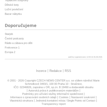
Teplákové soupravy
Dětské boty
Ložní povlečení
Bazar nábytku
Doporučujeme
Starjob
České podcasty
Rádio a zábava pro děti
Frekvence 1
Evropa 2
patička vygenerovaná: 12:00:16 06.08.2026
Inzerce
Redakce
RSS
© 2001 - 2026 Copyright
CZECH NEWS CENTER a.s.
se sídlem náměstí Marie
Schmolkové 3493/1, 100 00 Praha 10 - Strašnice,
IČO: 02346826, zapsána v OR, sp.zn. B 19490 a dodavatelé obsahu
Autorská práva k publikovaným materiálům
Podmínky pro užívání služby informační společnosti
Informace o zpracování osobních údajů
Cookies
Nastavení soukromí
Vlastnická struktura
Jednotná kontaktní místa / Single Points od Contact
Transparency report