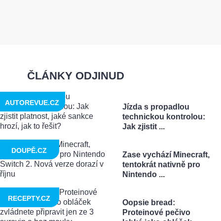
ČLÁNKY ODJINUD
AUTOREVUE.CZ
Jízda s propadlou
technickou kontrolou:
Jak zjistit ...
DOUPĚ.CZ
Zase vychází Minecraft,
tentokrát nativně pro
Nintendo ...
RECEPTY.CZ
Oopsie bread:
Proteinové pečivo