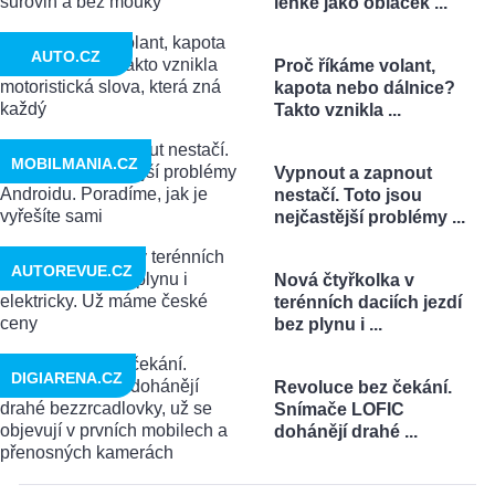
lehké jako obláček ...
AUTO.CZ
Proč říkáme volant,
kapota nebo dálnice?
Takto vznikla ...
MOBILMANIA.CZ
Vypnout a zapnout
nestačí. Toto jsou
nejčastější problémy ...
AUTOREVUE.CZ
Nová čtyřkolka v
terénních daciích jezdí
bez plynu i ...
DIGIARENA.CZ
Revoluce bez čekání.
Snímače LOFIC
dohánějí drahé ...