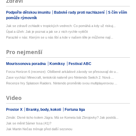
Zdraví
Podpořte dětskou imunitu
Babské rady proti nachlazení
S čím vším
pomůže rýmovník
Jak se zdravě zchladit v tropických vedrech: Co pomáhá a kdy už riskuj...
Úpal a úžeh: Jak je poznat a jak se z nich rychle vyléčit
Parazité v nás: Kterým se u nás líbí a kde v našem těle je můžeme nají...
Pro nejmenší
Mourissonova poradna
Komiksy
Festival ABC
Forza Horizon 6 (recenze): Oblíbené arkádové závody se přesouvají do u...
Zase vychází Minecraft, tentokrát nativně pro Nintendo Switch 2. Nová ...
Recenze hry Splatoon Raiders. Nintendo proměnilo svou multiplayerovou ...
Video
Prostor X
Branky, body, kokoti
Fortuna liga
Zimák: Divné ticho kolem Jágra. Má se Kometa bát Zbrojovky? Jak posklá...
Jak se měnil Sámer Issa (41)?
Jak Martin Nečas trénuje před další sezonou