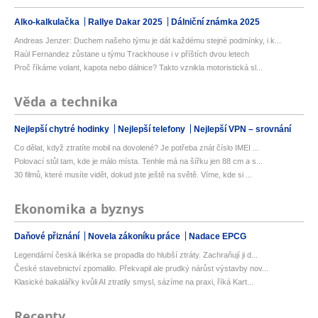
Alko-kalkulačka
Rallye Dakar 2025
Dálniční známka 2025
Andreas Jenzer: Duchem našeho týmu je dát každému stejné podmínky, i k...
Raúl Fernandez zůstane u týmu Trackhouse i v příštích dvou letech
Proč říkáme volant, kapota nebo dálnice? Takto vznikla motoristická sl...
Věda a technika
Nejlepší chytré hodinky
Nejlepší telefony
Nejlepší VPN – srovnání
Co dělat, když ztratíte mobil na dovolené? Je potřeba znát číslo IMEI ...
Polovací stůl tam, kde je málo místa. Tenhle má na šířku jen 88 cm a s...
30 filmů, které musíte vidět, dokud jste ještě na světě. Víme, kde si ...
Ekonomika a byznys
Daňové přiznání
Novela zákoníku práce
Nadace EPCG
Legendární česká likérka se propadla do hlubší ztráty. Zachraňují ji d...
České stavebnictví zpomalilo. Překvapil ale prudký nárůst výstavby nov...
Klasické bakalářky kvůli AI ztratily smysl, sázíme na praxi, říká Kart...
Recepty