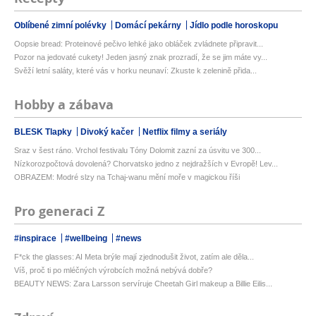
Oblíbené zimní polévky
Domácí pekárny
Jídlo podle horoskopu
Oopsie bread: Proteinové pečivo lehké jako obláček zvládnete připravit...
Pozor na jedovaté cukety! Jeden jasný znak prozradí, že se jim máte vy...
Svěží letní saláty, které vás v horku neunaví: Zkuste k zelenině přida...
Hobby a zábava
BLESK Tlapky
Divoký kačer
Netflix filmy a seriály
Sraz v šest ráno. Vrchol festivalu Tóny Dolomit zazní za úsvitu ve 300...
Nízkorozpočtová dovolená? Chorvatsko jedno z nejdražších v Evropě! Lev...
OBRAZEM: Modré slzy na Tchaj-wanu mění moře v magickou říši
Pro generaci Z
#inspirace
#wellbeing
#news
F*ck the glasses: AI Meta brýle mají zjednodušit život, zatím ale děla...
Víš, proč ti po mléčných výrobcích možná nebývá dobře?
BEAUTY NEWS: Zara Larsson servíruje Cheetah Girl makeup a Billie Eilis...