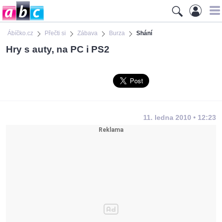
Ábíčko.cz
Přečti si
Zábava
Burza
Shání
Hry s auty, na PC i PS2
11. ledna 2010 • 12:23