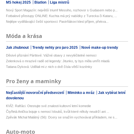
MS hokej 2025
Biatlon
Liga mistrů
Nový Sport Magazín: největší triumf Messiho, rozhovor s Gudasem nebo p...
Fotbalové přestupy ONLINE: Kuchta má prý nabídky z Turecka či Kataru, ...
Nejlépe vydělávající čeští sportovci: Pastrňákovi klesl příjem, překva...
Móda a krása
Jak zhubnout
Trendy nehty pro jaro 2025
Nové make-up trendy
Děsivé přiznání Pártlové: Vážné obavy z nevyléčitelné nemoci
Zelenková o mrazivé radě od legendy: Jitunko, ty bys měla umřít mladá
Tatiana Dyková: Udělali mi z nich o dvě čísla větší kozénky
Pro ženy a maminky
Nejčastější novoroční předsevzetí
Miminko a mráz
Jak vybírat letní
dovolenou
KVÍZ: Rafťáci. Otestujte své znalosti kultovní letní komedie
Čtyřletá Anička bojuje s nemocí kloubů, kvůli které někdy neudrží ani ...
Zpěvák Michal Malátný (56): Dcery se snažím vychovávat příkladem, ne s...
Auto-moto