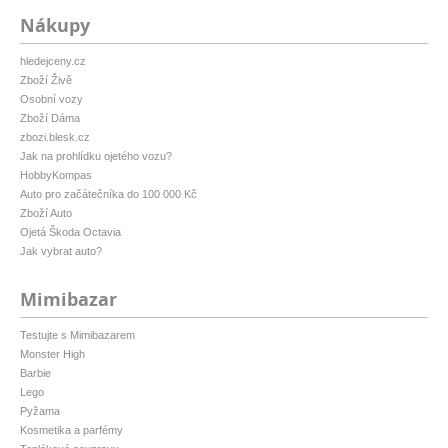
Nákupy
hledejceny.cz
Zboží Živě
Osobní vozy
Zboží Dáma
zbozi.blesk.cz
Jak na prohlídku ojetého vozu?
HobbyKompas
Auto pro začátečníka do 100 000 Kč
Zboží Auto
Ojetá Škoda Octavia
Jak vybrat auto?
Mimibazar
Testujte s Mimibazarem
Monster High
Barbie
Lego
Pyžama
Kosmetika a parfémy