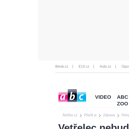
Blesk.cz
E15.cz
Auto.cz
iSpo
VIDEO
ABC
ZOO
Ábíčko.cz
Přečti si
Zábava
Film
Vetřelec nebu