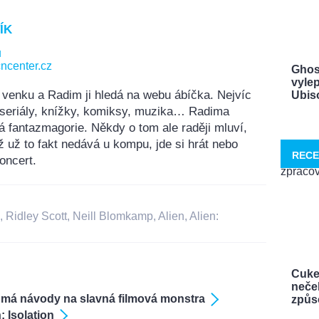
ÍK
u
ncenter.cz
Ghos
vylep
 venku a Radim ji hledá na webu ábíčka. Nejvíc
Ubisof
, seriály, knížky, komiksy, muzika… Radima
á fantazmagorie. Někdy o tom ale raději mluví,
ž už to fakt nedává u kompu, jde si hrát nebo
RECE
oncert.
,
Ridley Scott
,
Neill Blomkamp
,
Alien
,
Alien:
Cuke
neček
 má návody na slavná filmová monstra
způso
: Isolation