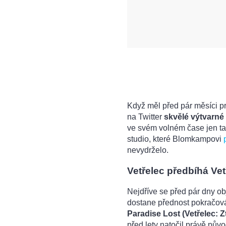
Když měl před pár měsíci p
na Twitter
skvělé výtvarné
ve svém volném čase jen ta
studio, které Blomkampovi
nevydrželo.
Vetřelec předbíhá Vet
Nejdříve se před pár dny o
dostane přednost pokračov
Paradise Lost (Vetřelec: Zt
před lety natočil právě půvo