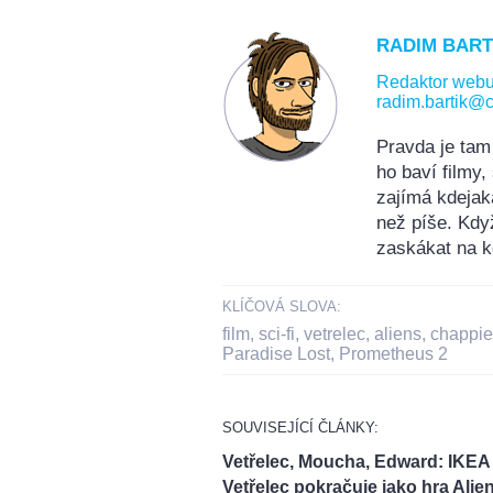
RADIM BART
Redaktor web
radim.bartik@c
Pravda je tam
ho baví filmy
zajímá kdejak
než píše. Kdy
zaskákat na k
KLÍČOVÁ SLOVA:
film
,
sci-fi
,
vetrelec
,
aliens
,
chappie
Paradise Lost
,
Prometheus 2
SOUVISEJÍCÍ ČLÁNKY:
Vetřelec, Moucha, Edward: IKEA
Vetřelec pokračuje jako hra Alien