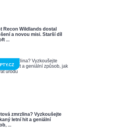
t Recon Wildlands dostal
šení a novou misi. Starší díl
t ...
PTY.CZ
tová zmrzlina? Vyzkoušejte
aný letní hit a geniální
b, ...