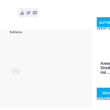
AUTO
Ameri
Shel
má ...
DOU