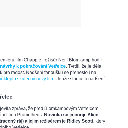
remiéru film Chappie, režisér Neill Blomkamp hodil
návrhy k pokračování Vetřelce
. Tvrdil, že je dělal
k pro radost. Nadšení fanoušků se přeneslo i na
přikleplo skutečný nový film
. Jenže studiu to nadšení
řelce
bjevila zpráva, že před Blomkampovým Vetřelcem
ání filmu Prometheus.
Novinka se jmenuje Alien:
racený ráj) a jejím režisérem je Ridley Scott
, který
dního Vetřelce.