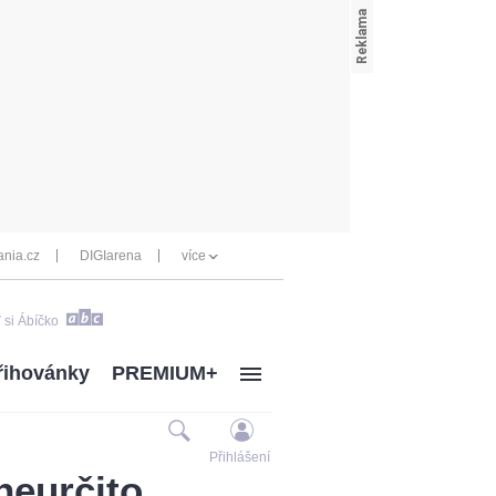
nia.cz
DIGIarena
více
 si Ábíčko
řihovánky
PREMIUM+
Přihlášení
neurčito