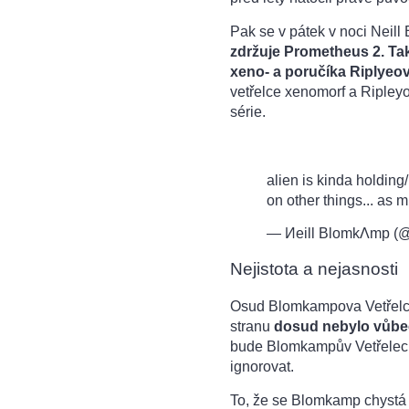
Pak se v pátek v noci Neill
zdržuje Prometheus 2. Tak
xeno- a poručíka Riplyeo
vetřelce xenomorf a Ripley
série.
alien is kinda holding
on other things... as m
— Иeill BlomkΛmp (
Nejistota a nejasnosti
Osud Blomkampova Vetřelce
stranu
dosud nebylo vůbec j
bude Blomkampův Vetřelec ně
ignorovat.
To, že se Blomkamp chystá 