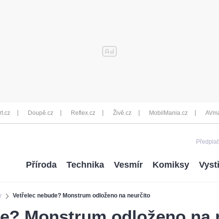
rt.cz
Doupě.cz
Reflex.cz
Živě.cz
MobilMania.cz
AVma
Předplať
Příroda
Technika
Vesmír
Komiksy
Vyst
y
Vetřelec nebude? Monstrum odloženo na neurčito
de? Monstrum odloženo na 