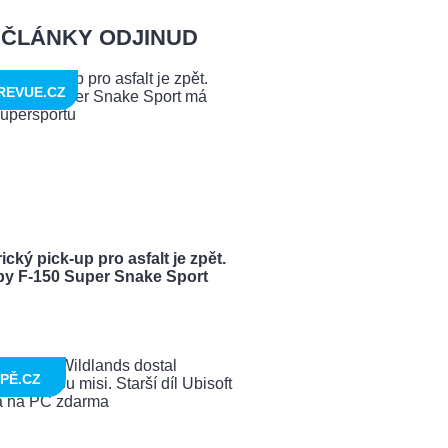
ČLÁNKY ODJINUD
REVUE.CZ
cký pick-up pro asfalt je zpět.
by F-150 Super Snake Sport
PĚ.CZ