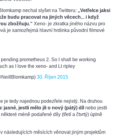
 Blomkamp nechal slyšet na Twitteru:
„Vetřelce jaksi
že budu pracovat na jiných věcech... i když
vou zbožňuju.“
Xeno- je zkratka jiného názvu pro
ová je samozřejmá hlavní hrdinka původní filmové
/ pending prometheus 2. So I shall be working
uch as I love the xeno- and Lt ripley
@NeillBlomkamp)
30. Říjen 2015
 je tedy najednou podezřele nejistý. Na druhou
asné, jestli mělo jít o nový (pátý) díl
nebo jestli
které méně podařené díly (třetí a čtvrtý) úplně
v následujících měsících věnovat jiným projektům