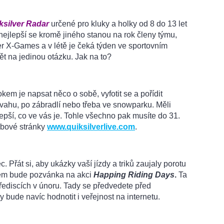
ksilver Radar
určené pro kluky a holky od 8 do 13 let
nejlepší se kromě jiného stanou na rok členy týmu,
r X-Games a v létě je čeká týden ve sportovním
 na jedinou otázku. Jak na to?
kem je napsat něco o sobě, vyfotit se a pořídit
vahu, po zábradlí nebo třeba ve snowparku. Měli
lepší, co ve vás je. Tohle všechno pak musíte do 31.
ebové stránky
www.quiksilverlive.com
.
 Přát si, aby ukázky vaší jízdy a triků zaujaly porotu
erém bude pozvánka na akci
Happing Riding Days
.
Ta
řediscích v únoru. Tady se předvedete před
dy bude navíc hodnotit i veřejnost na internetu.