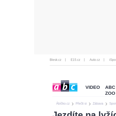
Blesk.cz
E15.cz
Auto.cz
iSpo
VIDEO
ABC
ZOO
Ábíčko.cz
Přečti si
Zábava
Spor
Jezdíte na ly