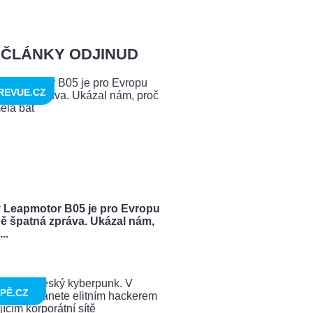
ČLÁNKY ODJINUD
REVUE.CZ
 Leapmotor B05 je pro Evropu
ě špatná zpráva. Ukázal nám,
..
PĚ.CZ