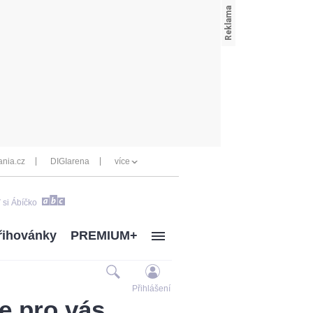
nia.cz
DIGIarena
více
 si Ábíčko
řihovánky
PREMIUM+
Přihlášení
e pro vás