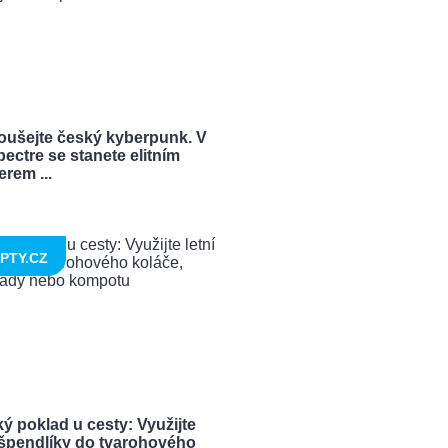
oušejte český kyberpunk. V
ectre se stanete elitním
rem ...
PTY.CZ
ý poklad u cesty: Využijte
í špendlíky do tvarohového