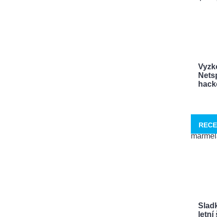
Vyzk
Netsp
hacke
RECE
Sladk
letn