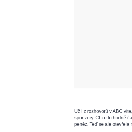
Už i z rozhovorů v ABC víte,
sponzory. Chce to hodně č
peněz. Teď se ale otevřela