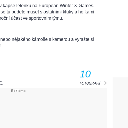
 v kapse letenku na European Winter X-Games.
se tu budete muset s ostatními kluky a holkami
 roční účast ve sportovním týmu.
 nebo nějakého kámoše s kamerou a vyražte si
e.
10
C.
FOTOGRAFIÍ