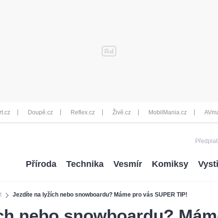
rt.cz
Doupě.cz
Reflex.cz
Živě.cz
MobilMania.cz
AVma
Předplať
Příroda
Technika
Vesmír
Komiksy
Vyst
t
Jezdíte na lyžích nebo snowboardu? Máme pro vás SUPER TIP!
žích nebo snowboardu? Mám