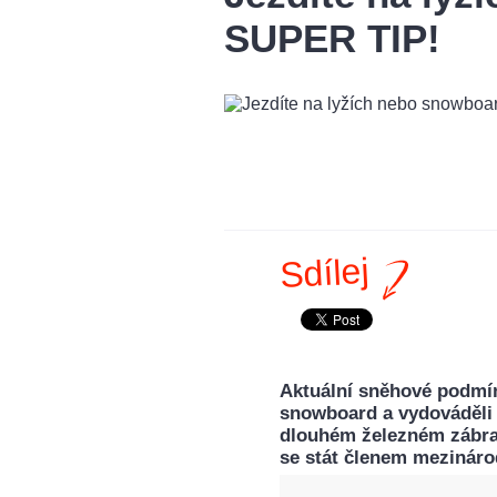
SUPER TIP!
Sdílej
Aktuální sněhové podmín
snowboard a vydováděli 
dlouhém železném zábrad
se stát členem mezináro