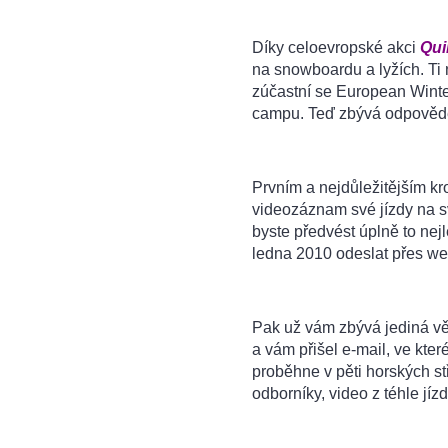
Díky celoevropské akci
Qui
na snowboardu a lyžích. Ti 
zúčastní se European Winte
campu. Teď zbývá odpovědět
Prvním a nejdůležitějším kro
videozáznam své jízdy na s
byste předvést úplně to nej
ledna 2010 odeslat přes w
Pak už vám zbývá jediná věc.
a vám přišel e-mail, ve kt
proběhne v pěti horských st
odborníky, video z téhle jíz