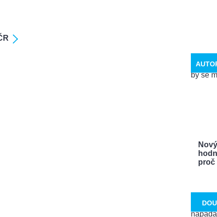
 ČR
AUTO
Nový
hodn
proč .
DOU