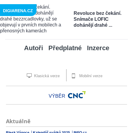
DIGIARENA.CZ
Revoluce bez čekání.
Snímače LOFIC
dohánějí drahé ...
Autoři
Předplatné
Inzerce
Klasická verze
Mobilní verze
VÝBĚR
Aktuálně
Blesk Vánoce
Kalendář svátků 2025
INFO.cz