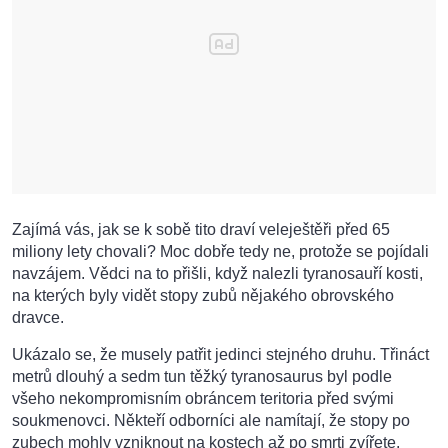
Zajímá vás, jak se k sobě tito draví veleještěři před 65
miliony lety chovali? Moc dobře tedy ne, protože se pojídali
navzájem. Vědci na to přišli, když nalezli tyranosauří kosti,
na kterých byly vidět stopy zubů nějakého obrovského
dravce.
Ukázalo se, že musely patřit jedinci stejného druhu. Třináct
metrů dlouhý a sedm tun těžký tyranosaurus byl podle
všeho nekompromisním obráncem teritoria před svými
soukmenovci. Někteří odborníci ale namítají, že stopy po
zubech mohly vzniknout na kostech až po smrti zvířete.