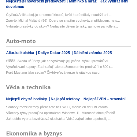
Nejčastější novoroční předsevzetí
Miminko a mráz
Jak vybírat letní
dovolenou
Čtyřletá Anička bojuje s nemocí kloubů, kvůli které někdy neudrží ani ...
Zpěvák Michal Malátný (56): Dcery se snažím vychovávat příkladem, ne s...
Vybíráte přezůvky do školy? Nedávejte dětem tenisky, gumové pantofle a...
Auto-moto
Alko-kalkulačka
Rallye Dakar 2025
Dálniční známka 2025
Ššššš! Škoda učí Brity, jak se vyslovuje její jméno. Výuku provádí vti...
Vystřelovací kapoty: Zachraňují, ale sraženou srnku prodraží i o 300 t...
Ford Mustang jako sedan? Čtyřdveřová verze je otázkou času
Věda a technika
Nejlepší chytré hodinky
Nejlepší telefony
Nejlepší VPN – srovnání
Soubory mezi telefony přenesete bez Wi-Fi, mobilních dat i Bluetooth. ...
Všechny týmy pracují na optimalizaci Windows 11. Microsoft chce předbě...
Jak dobře vybrat bezdrátová sluchátka. Velká zajistí ticho a pohodlí, ...
Ekonomika a byznys