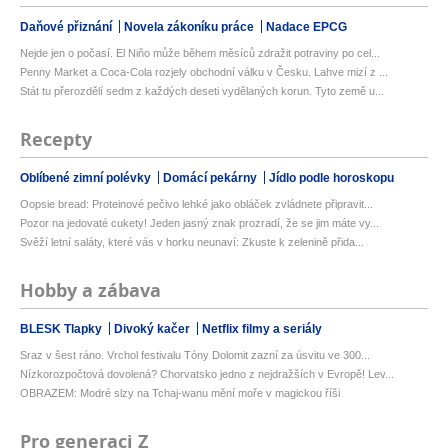
Daňové přiznání
Novela zákoníku práce
Nadace EPCG
Nejde jen o počasí. El Niňo může během měsíců zdražit potraviny po cel...
Penny Market a Coca-Cola rozjely obchodní válku v Česku. Lahve mizí z ...
Stát tu přerozdělí sedm z každých deseti vydělaných korun. Tyto země u...
Recepty
Oblíbené zimní polévky
Domácí pekárny
Jídlo podle horoskopu
Oopsie bread: Proteinové pečivo lehké jako obláček zvládnete připravit...
Pozor na jedovaté cukety! Jeden jasný znak prozradí, že se jim máte vy...
Svěží letní saláty, které vás v horku neunaví: Zkuste k zelenině přida...
Hobby a zábava
BLESK Tlapky
Divoký kačer
Netflix filmy a seriály
Sraz v šest ráno. Vrchol festivalu Tóny Dolomit zazní za úsvitu ve 300...
Nízkorozpočtová dovolená? Chorvatsko jedno z nejdražších v Evropě! Lev...
OBRAZEM: Modré slzy na Tchaj-wanu mění moře v magickou říši
Pro generaci Z