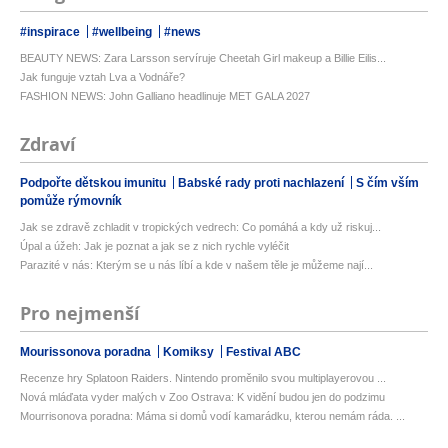
#inspirace
#wellbeing
#news
BEAUTY NEWS: Zara Larsson servíruje Cheetah Girl makeup a Billie Eilis...
Jak funguje vztah Lva a Vodnáře?
FASHION NEWS: John Galliano headlinuje MET GALA 2027
Zdraví
Podpořte dětskou imunitu
Babské rady proti nachlazení
S čím vším
pomůže rýmovník
Jak se zdravě zchladit v tropických vedrech: Co pomáhá a kdy už riskuj...
Úpal a úžeh: Jak je poznat a jak se z nich rychle vyléčit
Parazité v nás: Kterým se u nás líbí a kde v našem těle je můžeme nají...
Pro nejmenší
Mourissonova poradna
Komiksy
Festival ABC
Recenze hry Splatoon Raiders. Nintendo proměnilo svou multiplayerovou ...
Nová mláďata vyder malých v Zoo Ostrava: K vidění budou jen do podzimu
Mourrisonova poradna: Máma si domů vodí kamarádku, kterou nemám ráda. ...