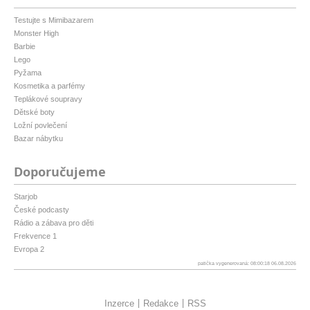
Testujte s Mimibazarem
Monster High
Barbie
Lego
Pyžama
Kosmetika a parfémy
Teplákové soupravy
Dětské boty
Ložní povlečení
Bazar nábytku
Doporučujeme
Starjob
České podcasty
Rádio a zábava pro děti
Frekvence 1
Evropa 2
patička vygenerovaná: 08:00:18 06.08.2026
Inzerce
Redakce
RSS