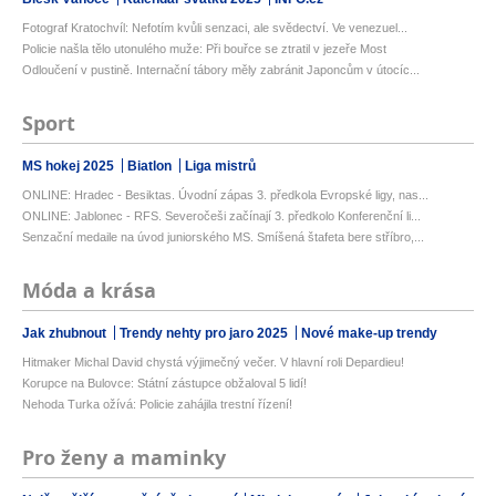
Fotograf Kratochvíl: Nefotím kvůli senzaci, ale svědectví. Ve venezuel...
Policie našla tělo utonulého muže: Při bouřce se ztratil v jezeře Most
Odloučení v pustině. Internační tábory měly zabránit Japoncům v útocíc...
Sport
MS hokej 2025
Biatlon
Liga mistrů
ONLINE: Hradec - Besiktas. Úvodní zápas 3. předkola Evropské ligy, nas...
ONLINE: Jablonec - RFS. Severočeši začínají 3. předkolo Konferenční li...
Senzační medaile na úvod juniorského MS. Smíšená štafeta bere stříbro,...
Móda a krása
Jak zhubnout
Trendy nehty pro jaro 2025
Nové make-up trendy
Hitmaker Michal David chystá výjimečný večer. V hlavní roli Depardieu!
Korupce na Bulovce: Státní zástupce obžaloval 5 lidí!
Nehoda Turka ožívá: Policie zahájila trestní řízení!
Pro ženy a maminky