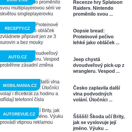
Recenze hry Splatoon
Raiders. Nintendo
proměnilo svou ...
RECEPTY.CZ
Oopsie bread:
Proteinové pečivo
lehké jako obláček ...
AUTO.CZ
Jeep chystá
dvoudveřový pick-up z
wrangleru. Vespod ...
MOBILMANIA.CZ
Česko zaplavila další
vlna podvodných
volání. Útočníci ...
AUTOREVUE.CZ
Ššššš! Škoda učí Brity,
jak se vyslovuje její
jméno. Výuku ...