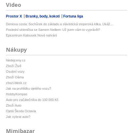
Video
Prostor X
Branky, body, kokoti
Fortuna liga
Deniova cesta: Sochůrek do základu a slávistická stoperská klika. Ukáž...
Poslední sklenička se Samem Neillem: Už jsem vám to vyprávěl?
Epicentrum Kalousek Nové nahrání
Nákupy
hledejceny.cz
Zboží Živě
Osobní vozy
Zboží Dáma
zbozi.blesk.cz
Jak na prohlídku ojetého vozu?
HobbyKompas
Auto pro začátečníka do 100 000 Kč
Zboží Auto
Ojetá Škoda Octavia
Jak vybrat auto?
Mimibazar