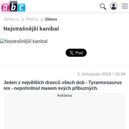
Ábíčko.cz
Přečti si
Zábava
Nejstrašnější kanibal
1. listopadu 2010 • 10:36
Jeden z největších dravců všech dob - Tyrannosaurus
rex - nepohrdnul masem svých příbuzných.