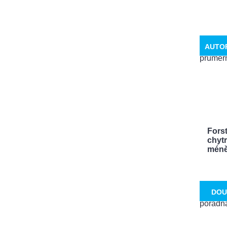
AUTO
Fors
chytr
méně 
DOU