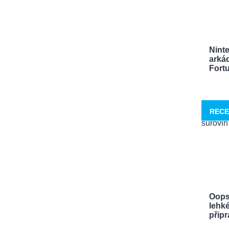
Nint
arká
Fortu
RECE
Oops
lehké
připra