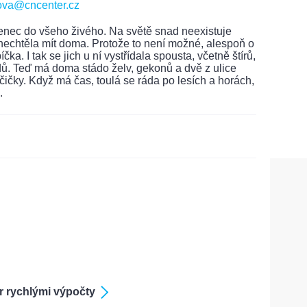
ova@cncenter.cz
nec do všeho živého. Na světě snad neexistuje
y nechtěla mít doma. Protože to není možné, alespoň o
čka. I tak se jich u ní vystřídala spousta, včetně štírů,
ů. Teď má doma stádo želv, gekonů a dvě z ulice
ičky. Když má čas, toulá se ráda po lesích a horách,
.
 rychlými výpočty