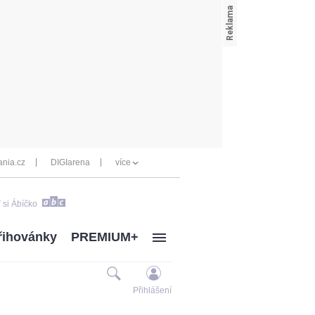
nia.cz
DIGIarena
více
 si Ábíčko
řihovánky
PREMIUM+
Přihlášení