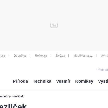
rt.cz
Doupě.cz
Reflex.cz
Živě.cz
MobilMania.cz
AVma
Předplať
Příroda
Technika
Vesmír
Komiksy
Vyst
ezpečný mazlíček
zlíček