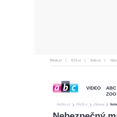
Blesk.cz
E15.cz
Auto.cz
iSpo
VIDEO
ABC
ZOO
Ábíčko.cz
Přečti si
Zábava
Neb
Nebezpečný ma