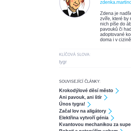
zdenka.martin
Zdena je nadše
zvíře, které b
nich píše do ábí
pavouků či had
adoptované koč
doma i v cizině
KLÍČOVÁ SLOVA:
tygr
SOUVISEJÍCÍ ČLÁNKY:
Krokodýlové děsí město
Ani pavouk, ani štír
Únos tygra!
Začal lov na aligátory
Elektřina vytvoří génia
Kvantovou mechanikou za super