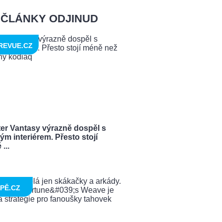
ČLÁNKY ODJINUD
REVUE.CZ
ter Vantasy výrazně dospěl s
ým interiérem. Přesto stojí
...
PĚ.CZ