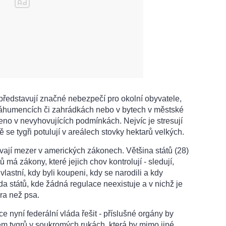
představují značné nebezpečí pro okolní obyvatele,
 záhumencích či zahrádkách nebo v bytech v městské
eno v nevyhovujících podmínkách. Nejvíc je stresují
ě se tygři potulují v areálech stovky hektarů velkých.
vají mezer v amerických zákonech. Většina států (28)
ů má zákony, které jejich chov kontrolují - sledují,
 vlastní, kdy byli koupeni, kdy se narodili a kdy
ada států, kde žádná regulace neexistuje a v nichž je
gra než psa.
 nyní federální vláda řešit - příslušné orgány by
em tygrů v soukromých rukách, která by mimo jiné