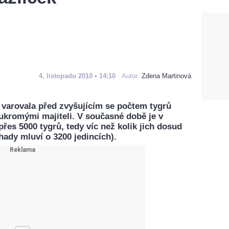
4. listopadu 2010 • 14:10
Autor:
Zdena Martinová
arovala před zvyšujícím se počtem tygrů
kromými majiteli. V současné době je v
přes 5000 tygrů, tedy víc než kolik jich dosud
dhady mluví o 3200 jedincích).