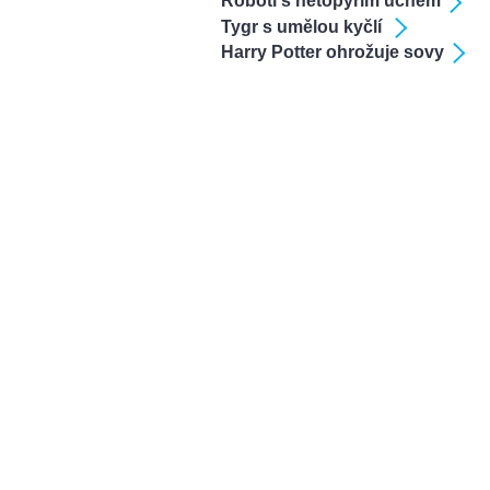
Roboti s netopýřím uchem
Tygr s umělou kyčlí
Harry Potter ohrožuje sovy