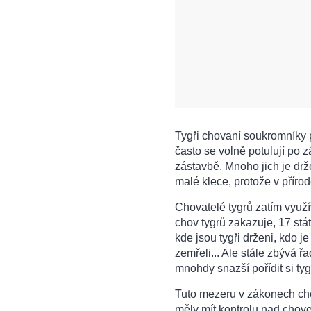
Tygři chovaní soukromníky 
často se volně potulují po
zástavbě. Mnoho jich je drž
malé klece, protože v přírod
Chovatelé tygrů zatím využí
chov tygrů zakazuje, 17 stát
kde jsou tygři drženi, kdo je
zemřeli... Ale stále zbývá ř
mnohdy snazší pořídit si ty
Tuto mezeru v zákonech chce
měly mít kontrolu nad chov