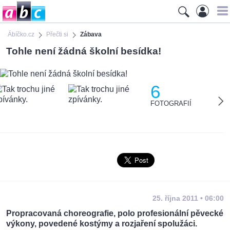
Ábíčko.cz
Přečti si
Zábava
Tohle není žádná školní besídka!
6
FOTOGRAFIÍ
25. října 2011 • 06:00
Propracovaná choreografie, polo profesionální pěvecké
výkony, povedené kostýmy a rozjaření spolužáci.