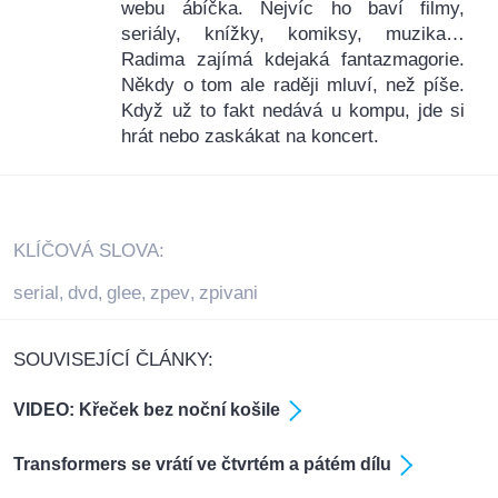
webu ábíčka. Nejvíc ho baví filmy,
seriály, knížky, komiksy, muzika…
Radima zajímá kdejaká fantazmagorie.
Někdy o tom ale raději mluví, než píše.
Když už to fakt nedává u kompu, jde si
hrát nebo zaskákat na koncert.
KLÍČOVÁ SLOVA:
serial
dvd
glee
zpev
zpivani
,
,
,
,
SOUVISEJÍCÍ ČLÁNKY:
VIDEO: Křeček bez noční košile
Transformers se vrátí ve čtvrtém a pátém dílu