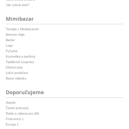
Jak vybrat auto?
Mimibazar
Testujte s Mimibazarem
Monster High
Barbie
Lego
Pyžama
Kosmetika a parfémy
Teplákové soupravy
Dětské boty
Ložní povlečení
Bazar nábytku
Doporučujeme
Starjob
České podcasty
Rádio a zábava pro děti
Frekvence 1
Evropa 2