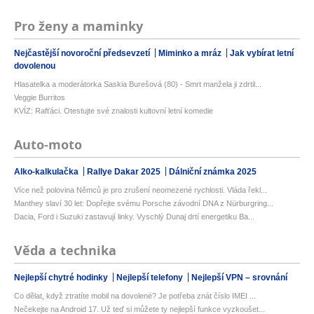
Pro ženy a maminky
Nejčastější novoroční předsevzetí
Miminko a mráz
Jak vybírat letní
dovolenou
Hlasatelka a moderátorka Saskia Burešová (80) - Smrt manžela ji zdrtil...
Veggie Burritos
KVÍZ: Rafťáci. Otestujte své znalosti kultovní letní komedie
Auto-moto
Alko-kalkulačka
Rallye Dakar 2025
Dálniční známka 2025
Více než polovina Němců je pro zrušení neomezené rychlosti. Vláda řekl...
Manthey slaví 30 let: Dopřejte svému Porsche závodní DNA z Nürburgring...
Dacia, Ford i Suzuki zastavují linky. Vyschlý Dunaj drtí energetiku Ba...
Věda a technika
Nejlepší chytré hodinky
Nejlepší telefony
Nejlepší VPN – srovnání
Co dělat, když ztratíte mobil na dovolené? Je potřeba znát číslo IMEI ...
Nečekejte na Android 17. Už teď si můžete ty nejlepší funkce vyzkoušet...