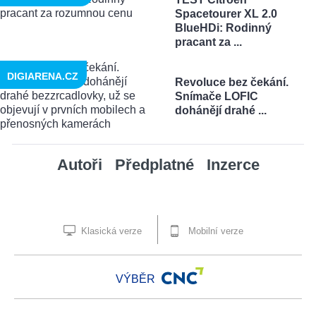
Spacetourer XL 2.0
BlueHDi: Rodinný
pracant za ...
DIGIARENA.CZ
Revoluce bez čekání.
Snímače LOFIC
dohánějí drahé ...
Autoři
Předplatné
Inzerce
Klasická verze
Mobilní verze
VÝBĚR