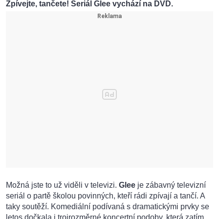
Zpívejte, tančete! Seriál Glee vychází na DVD.
Možná jste to už viděli v televizi.
Glee
je zábavný televizní
seriál o partě školou povinných, kteří rádi zpívají a tančí. A
taky soutěží. Komediální podívaná s dramatickými prvky se
letos dočkala i trojrozměrné koncertní podoby, která zatím