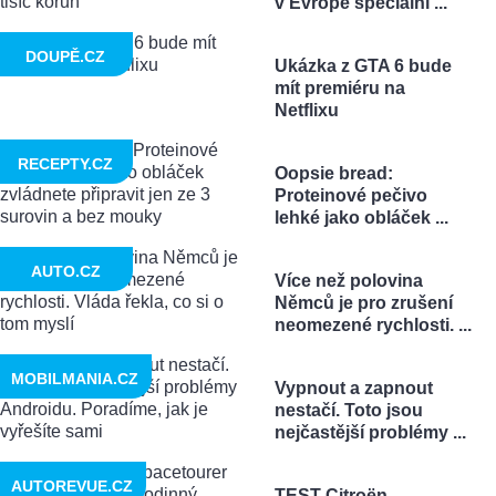
v Evropě speciální ...
DOUPĚ.CZ
Ukázka z GTA 6 bude
mít premiéru na
Netflixu
RECEPTY.CZ
Oopsie bread:
Proteinové pečivo
lehké jako obláček ...
AUTO.CZ
Více než polovina
Němců je pro zrušení
neomezené rychlosti. ...
MOBILMANIA.CZ
Vypnout a zapnout
nestačí. Toto jsou
nejčastější problémy ...
AUTOREVUE.CZ
TEST Citroën