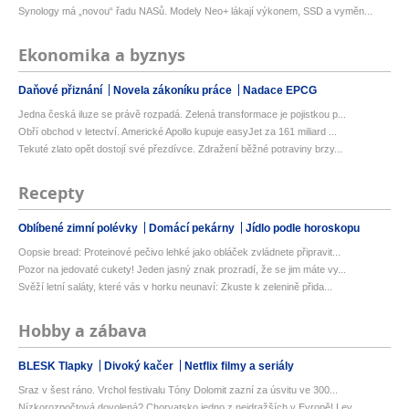
Synology má „novou“ řadu NASů. Modely Neo+ lákají výkonem, SSD a vyměn...
Ekonomika a byznys
Daňové přiznání
Novela zákoníku práce
Nadace EPCG
Jedna česká iluze se právě rozpadá. Zelená transformace je pojistkou p...
Obří obchod v letectví. Americké Apollo kupuje easyJet za 161 miliard ...
Tekuté zlato opět dostojí své přezdívce. Zdražení běžné potraviny brzy...
Recepty
Oblíbené zimní polévky
Domácí pekárny
Jídlo podle horoskopu
Oopsie bread: Proteinové pečivo lehké jako obláček zvládnete připravit...
Pozor na jedovaté cukety! Jeden jasný znak prozradí, že se jim máte vy...
Svěží letní saláty, které vás v horku neunaví: Zkuste k zelenině přida...
Hobby a zábava
BLESK Tlapky
Divoký kačer
Netflix filmy a seriály
Sraz v šest ráno. Vrchol festivalu Tóny Dolomit zazní za úsvitu ve 300...
Nízkorozpočtová dovolená? Chorvatsko jedno z nejdražších v Evropě! Lev...