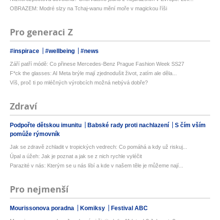
OBRAZEM: Modré slzy na Tchaj-wanu mění moře v magickou říši
Pro generaci Z
#inspirace
#wellbeing
#news
Září patří módě: Co přinese Mercedes-Benz Prague Fashion Week SS27
F*ck the glasses: AI Meta brýle mají zjednodušit život, zatím ale děla...
Víš, proč ti po mléčných výrobcích možná nebývá dobře?
Zdraví
Podpořte dětskou imunitu
Babské rady proti nachlazení
S čím vším
pomůže rýmovník
Jak se zdravě zchladit v tropických vedrech: Co pomáhá a kdy už riskuj...
Úpal a úžeh: Jak je poznat a jak se z nich rychle vyléčit
Parazité v nás: Kterým se u nás líbí a kde v našem těle je můžeme nají...
Pro nejmenší
Mourissonova poradna
Komiksy
Festival ABC