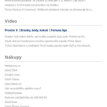
Mourrisonova poradna: Je zdravé si čistit pleť v 11 letech? Jak na to?
Ukázka z GTA 6 bude mít premiéru na Netflixu
Forza Horizon 6 (recenze): Oblíbené arkádové závody se přesouvají do u...
Video
Prostor X
Branky, body, kokoti
Fortuna liga
Hradec hrál velice dobře, ale kvalita soupeře byla znát. Prohra na hři...
Závěr tiskové konference nového sportovního kanálu Prima Sport
Tvůrci StarDance o změnách: Proč budou porotci opět čtyři a čím přesvě...
Nákupy
hledejceny.cz
Zboží Živě
Osobní vozy
Zboží Dáma
zbozi.blesk.cz
Jak na prohlídku ojetého vozu?
HobbyKompas
Auto pro začátečníka do 100 000 Kč
Zboží Auto
Ojetá Škoda Octavia