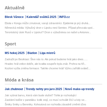
Aktuálně
Blesk Vánoce
Kalendář svátků 2025
INFO.cz
Ebola v Kongu může zmutovat, varují zdravotníci. Epidemie je prý druhá...
Německá média: Výbušný dron v Lipsku nesl Semtex. Případ převzala spol...
Teroristický útok Rusů v Lipsku!? Dron s výbušninou se našel u Antonov...
Sport
MS hokej 2025
Biatlon
Liga mistrů
Zadražil po Besiktasi: Štve nás to. Ale pokud budeme hrát jako dnes......
Hradec hrál velice dobře, ale kvalita soupeře byla znát. Prohra na hři...
Kozlovi vyšla změna formace: Takhle chceme hrát! Výhru zařídili sváteč...
Móda a krása
Jak zhubnout
Trendy nehty pro jaro 2025
Nové make-up trendy
Jak vybrat barvu, která vám bude slušet? Tohle je rozhodující
Zasklení lodžie v paneláku: kolik stojí, co musí schválit SVJ a kdy se...
Šmiky šmiky u Bereniky. Kohoutová se rozhodla zásadně změnit účes