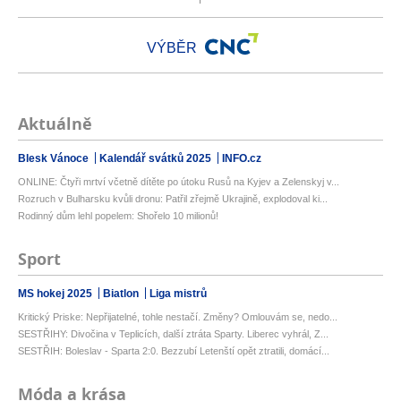
VÝBĚR
Aktuálně
Blesk Vánoce
Kalendář svátků 2025
INFO.cz
ONLINE: Čtyři mrtví včetně dítěte po útoku Rusů na Kyjev a Zelenskyj v...
Rozruch v Bulharsku kvůli dronu: Patřil zřejmě Ukrajině, explodoval ki...
Rodinný dům lehl popelem: Shořelo 10 milionů!
Sport
MS hokej 2025
Biatlon
Liga mistrů
Kritický Priske: Nepřijatelné, tohle nestačí. Změny? Omlouvám se, nedo...
SESTŘIHY: Divočina v Teplicích, další ztráta Sparty. Liberec vyhrál, Z...
SESTŘIH: Boleslav - Sparta 2:0. Bezzubí Letenští opět ztratili, domácí...
Móda a krása