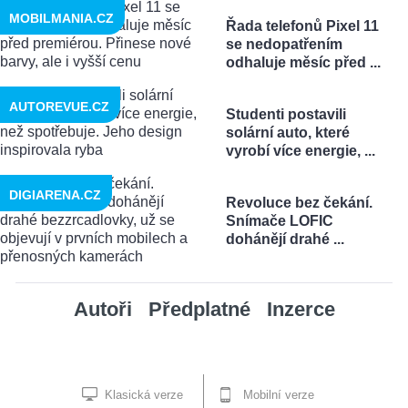
MOBILMANIA.CZ
Řada telefonů Pixel 11
se nedopatřením
odhaluje měsíc před ...
AUTOREVUE.CZ
Studenti postavili
solární auto, které
vyrobí více energie, ...
DIGIARENA.CZ
Revoluce bez čekání.
Snímače LOFIC
dohánějí drahé ...
Autoři
Předplatné
Inzerce
Klasická verze
Mobilní verze