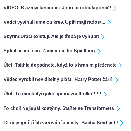
VIDEO: Blázniví tanečníci. Jsou to roboJaponci?
Vědci vyvinuli umělou krev. Upíři mají radost...
Skyrim:Draci existují. Ale je třeba je vyhubit
Splnil se mu sen. Zaměstnal ho Spielberg
Úlet! Takhle dopadnete, když to s hraním přeženete
Vědec vyrobil neviditelný plášť. Harry Potter žárlí
Úlet! Tři mušketýři jako špionážní thriller???
To chci! Nejlepší kostýmy. Staňte se Transformers
12 nejvtipnějších varování u cesty: Bacha Smrtijedi!