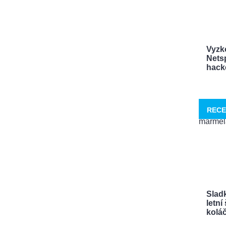
Vyzk
Netsp
hacke
RECE
Sladk
letn
koláče