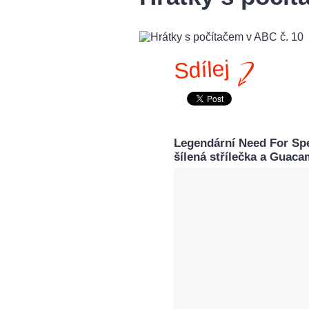
Sdílej
Legendární Need For Spe
šílená střílečka a Guaca