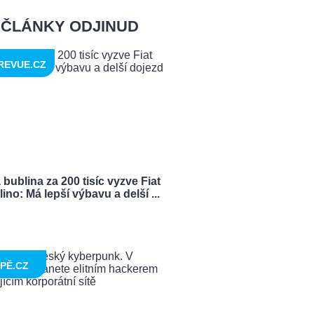
ČLÁNKY ODJINUD
REVUE.CZ
bublina za 200 tisíc vyzve Fiat
ino: Má lepší výbavu a delší ...
PĚ.CZ