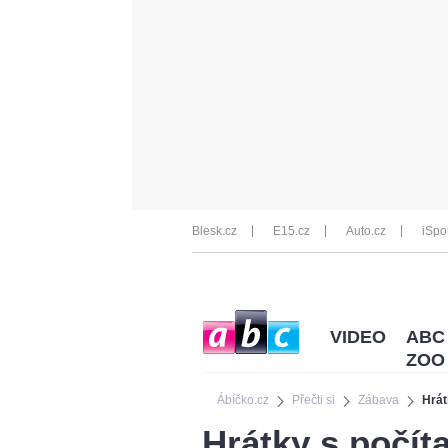
Blesk.cz
E15.cz
Auto.cz
iSpo
VIDEO
ABC
ZOO
Ábíčko.cz
Přečti si
Zábava
Hrát
Hrátky s počít