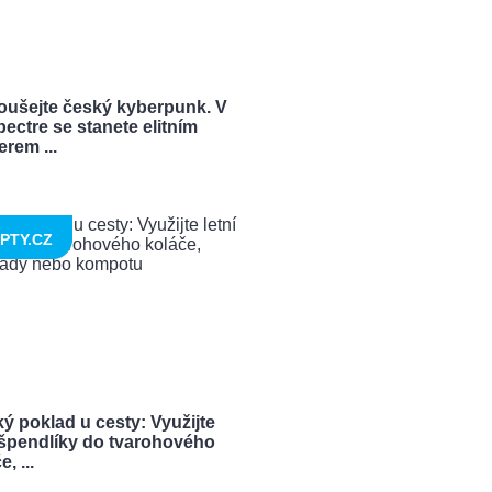
oušejte český kyberpunk. V
ectre se stanete elitním
rem ...
PTY.CZ
ý poklad u cesty: Využijte
í špendlíky do tvarohového
, ...