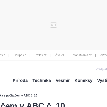
rt.cz
Doupě.cz
Reflex.cz
Živě.cz
MobilMania.cz
AVma
Předplať
Příroda
Technika
Vesmír
Komiksy
Vyst
ky s počítačem v ABC č. 10
ačem v ABC č. 10