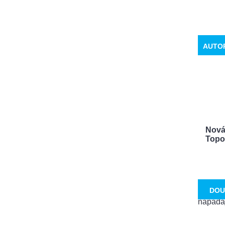
AUTO
Nová 
Topol
DOU