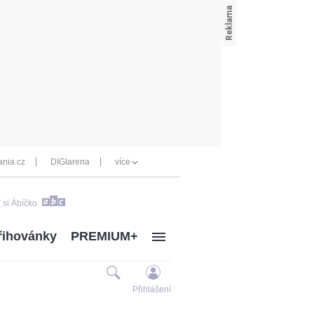
nia.cz
DIGIarena
více
 si Ábíčko
řihovánky
PREMIUM+
Přihlášení