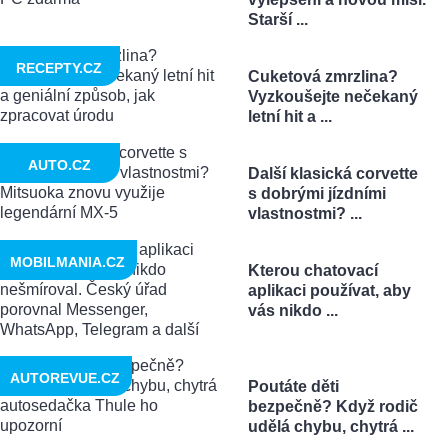
Starší ...
RECEPTY.CZ
Cuketová zmrzlina?
Vyzkoušejte nečekaný
letní hit a ...
AUTO.CZ
Další klasická corvette
s dobrými jízdními
vlastnostmi? ...
MOBILMANIA.CZ
Kterou chatovací
aplikaci používat, aby
vás nikdo ...
AUTOREVUE.CZ
Poutáte děti
bezpečně? Když rodič
udělá chybu, chytrá ...