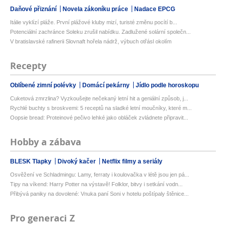
Daňové přiznání
Novela zákoníku práce
Nadace EPCG
Itálie vyklízí pláže. První plážové kluby mizí, turisté změnu pocítí b...
Potenciální zachránce Soleku zrušil nabídku. Zadlužené solární společn...
V bratislavské rafinerii Slovnaft hořela nádrž, výbuch otřásl okolím
Recepty
Oblíbené zimní polévky
Domácí pekárny
Jídlo podle horoskopu
Cuketová zmrzlina? Vyzkoušejte nečekaný letní hit a geniální způsob, j...
Rychlé buchty s broskvemi: 5 receptů na sladké letní moučníky, které m...
Oopsie bread: Proteinové pečivo lehké jako obláček zvládnete připravit...
Hobby a zábava
BLESK Tlapky
Divoký kačer
Netflix filmy a seriály
Osvěžení ve Schladmingu: Lamy, ferraty i koulovačka v létě jsou jen pá...
Tipy na víkend: Harry Potter na výstavě! Folklor, bitvy i setkání vodn...
Přibývá paniky na dovolené: Vnuka paní Soni v hotelu poštípaly štěnice...
Pro generaci Z