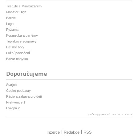
Testujte s Mimibazarem
Monster High
Barbie
Lego
Pyžama
Kosmetika a parfémy
Teplákové soupravy
Dětské boty
Ložní povlečení
Bazar nábytku
Doporučujeme
Starjob
České podcasty
Rádio a zábava pro děti
Frekvence 1
Evropa 2
patička vygenerovaná: 19:40:14 07.08.2026
Inzerce
Redakce
RSS