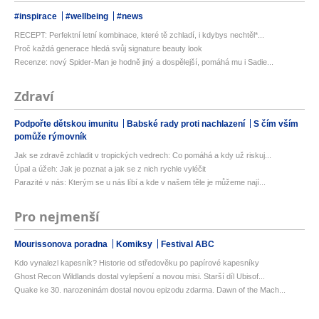
#inspirace
#wellbeing
#news
RECEPT: Perfektní letní kombinace, které tě zchladí, i kdybys nechtěl*...
Proč každá generace hledá svůj signature beauty look
Recenze: nový Spider-Man je hodně jiný a dospělejší, pomáhá mu i Sadie...
Zdraví
Podpořte dětskou imunitu
Babské rady proti nachlazení
S čím vším
pomůže rýmovník
Jak se zdravě zchladit v tropických vedrech: Co pomáhá a kdy už riskuj...
Úpal a úžeh: Jak je poznat a jak se z nich rychle vyléčit
Parazité v nás: Kterým se u nás líbí a kde v našem těle je můžeme nají...
Pro nejmenší
Mourissonova poradna
Komiksy
Festival ABC
Kdo vynalezl kapesník? Historie od středověku po papírové kapesníky
Ghost Recon Wildlands dostal vylepšení a novou misi. Starší díl Ubisof...
Quake ke 30. narozeninám dostal novou epizodu zdarma. Dawn of the Mach...