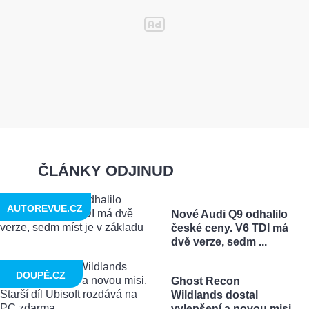
ČLÁNKY ODJINUD
AUTOREVUE.CZ
Nové Audi Q9 odhalilo
české ceny. V6 TDI má
dvě verze, sedm ...
DOUPĚ.CZ
Ghost Recon
Wildlands dostal
vylepšení a novou misi.