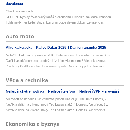
dovolenou
Okurková limonáda
RECEPT: Kynutý švestkový koláč s drobenkou. Klasika, se kterou zaboduj...
Tohle nikdy neříkejte! Slova, kterými rodiče dětem ubližují ze všeho n...
Auto-moto
Alko-kalkulačka
Rallye Dakar 2025
Dálniční známka 2025
MotoGP: Páteční program ve Velké Británii uzavřel rekordním časem Bezz...
Další klasická corvette s dobrými jízdními vlastnostmi? Mitsuoka znovu...
Problémy Cadillacu s brzdami souvisí podle Bottase s jejich chlazením
Věda a technika
Nejlepší chytré hodinky
Nejlepší telefony
Nejlepší VPN – srovnání
Microsoft se nepoučil. Ve Windows potichu instaluje OneDrive Photos, k...
Netflix a další na víkend: nový Ted Lasso a akční Lioness. Ale předevš...
Netflix a další na víkend: nový Ted Lasso a akční Lioness. Ale předevš...
Ekonomika a byznys