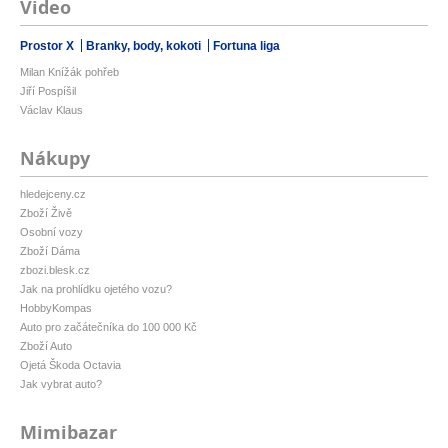
Video
Prostor X
Branky, body, kokoti
Fortuna liga
Milan Knížák pohřeb
Jiří Pospíšil
Václav Klaus
Nákupy
hledejceny.cz
Zboží Živě
Osobní vozy
Zboží Dáma
zbozi.blesk.cz
Jak na prohlídku ojetého vozu?
HobbyKompas
Auto pro začátečníka do 100 000 Kč
Zboží Auto
Ojetá Škoda Octavia
Jak vybrat auto?
Mimibazar