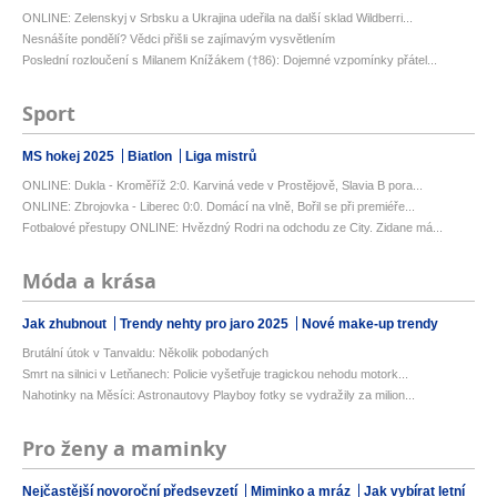
ONLINE: Zelenskyj v Srbsku a Ukrajina udeřila na další sklad Wildberri...
Nesnášíte pondělí? Vědci přišli se zajímavým vysvětlením
Poslední rozloučení s Milanem Knížákem (†86): Dojemné vzpomínky přátel...
Sport
MS hokej 2025
Biatlon
Liga mistrů
ONLINE: Dukla - Kroměříž 2:0. Karviná vede v Prostějově, Slavia B pora...
ONLINE: Zbrojovka - Liberec 0:0. Domácí na vlně, Bořil se při premiéře...
Fotbalové přestupy ONLINE: Hvězdný Rodri na odchodu ze City. Zidane má...
Móda a krása
Jak zhubnout
Trendy nehty pro jaro 2025
Nové make-up trendy
Brutální útok v Tanvaldu: Několik pobodaných
Smrt na silnici v Letňanech: Policie vyšetřuje tragickou nehodu motork...
Nahotinky na Měsíci: Astronautovy Playboy fotky se vydražily za milion...
Pro ženy a maminky
Nejčastější novoroční předsevzetí
Miminko a mráz
Jak vybírat letní