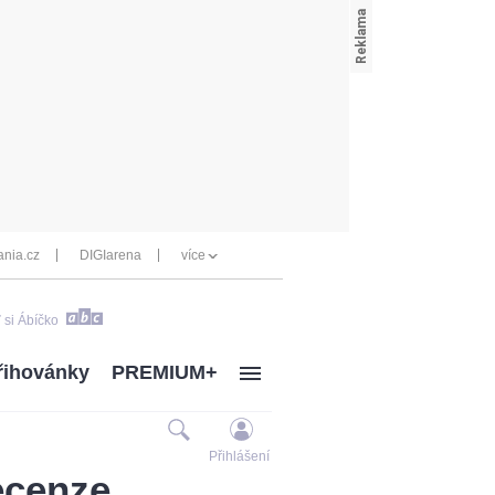
nia.cz
DIGIarena
více
 si Ábíčko
řihovánky
PREMIUM+
Přihlášení
ecenze