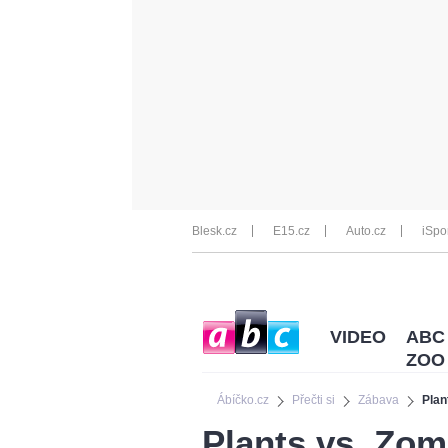
Blesk.cz
E15.cz
Auto.cz
iSpo
VIDEO
ABC
ZOO
Ábíčko.cz
Přečti si
Zábava
Plan
Plants vs. Zom