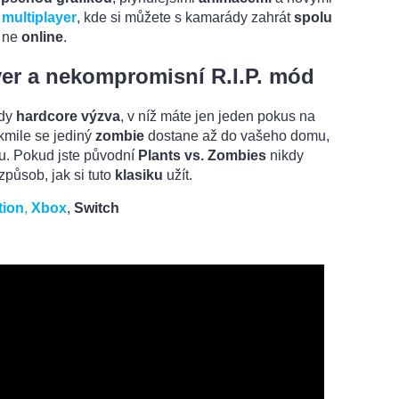
i
multiplayer
, kde si můžete s kamarády zahrát
spolu
 ne
online
.
yer a nekompromisní R.I.P. mód
edy
hardcore výzva
, v níž máte jen jeden pokus na
akmile se jediný
zombie
dostane až do vašeho domu,
u. Pokud jste původní
Plants vs. Zombies
nikdy
způsob, jak si tuto
klasiku
užít.
tion
,
Xbox
,
Switch