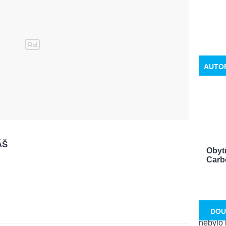
AUTO
ÁŠ
Obyt
Carbo
DOU