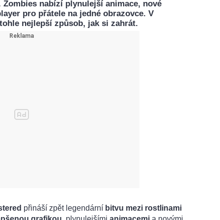
. Zombies nabízí plynulejší animace, nové
layer pro přátele na jedné obrazovce. V
e tohle nejlepší způsob, jak si zahrát.
tered
přináší zpět legendární
bitvu mezi rostlinami
epšenou grafikou
, plynulejšími
animacemi
a novými