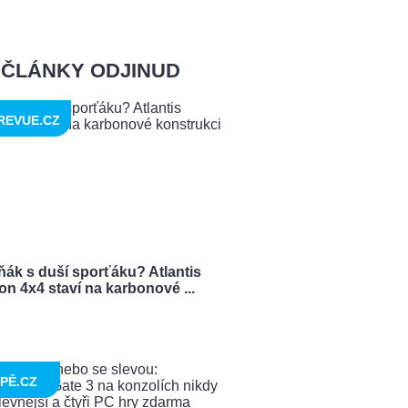
ČLÁNKY ODJINUD
REVUE.CZ
ňák s duší sporťáku? Atlantis
n 4x4 staví na karbonové ...
PĚ.CZ