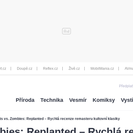
rt.cz
Doupě.cz
Reflex.cz
Živě.cz
MobilMania.cz
AVma
Předplať
Příroda
Technika
Vesmír
Komiksy
Vyst
ts vs. Zombies: Replanted – Rychlá recenze remasteru kultovní klasiky
bies: Replanted – Rychlá r