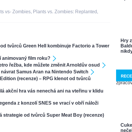
ts vs- Zombies
,
Plants vs. Zombies: Replanted
,
Hry 
Bald
 od tvůrců Green Hell kombinuje Factorio a Tower
nikdy 
pší animovaný film roku?
retro řežba, kde můžete změnit Arnoldův osud
ý návrat Samus Aran na Nintendo Switch
RECE
ve Edition (recenze) – RPG klenot od tvůrců
ilá akční hra vás nenechá ani na vteřinu v klidu
genda z konzolí SNES se vrací v obří náloži
á strategie od tvůrců Super Meat Boy (recenze)
Cuke
neček