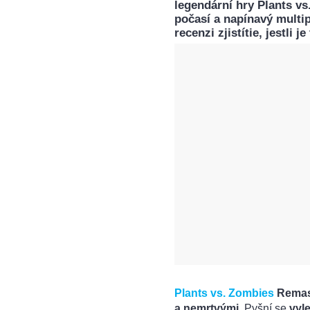
legendární hry Plants vs
počasí a napínavý multip
recenzi zjistítie, jestli j
Plants vs. Zombies
Remas
a nemrtvými
. Pyšní se
vyl