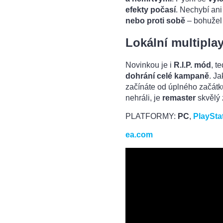
efekty počasí
. Nechybí an
nebo proti sobě
– bohužel
Lokální multipla
Novinkou je i
R.I.P. mód
, t
dohrání celé kampaně
. J
začínáte od úplného začátk
nehráli, je
remaster
skvělý 
PLATFORMY:
PC
,
PlaySta
ea.com