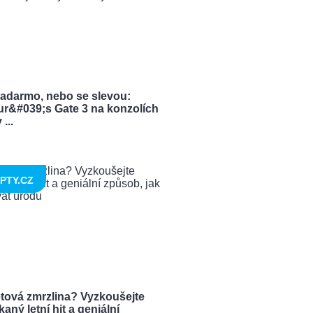
zadarmo, nebo se slevou:
ur&#039;s Gate 3 na konzolích
...
PTY.CZ
tová zmrzlina? Vyzkoušejte
aný letní hit a geniální