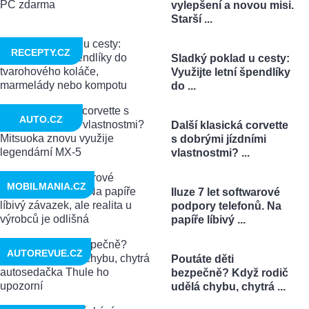
vylepšení a novou misi.
Starší ...
RECEPTY.CZ
Sladký poklad u cesty:
Využijte letní špendlíky
do ...
AUTO.CZ
Další klasická corvette
s dobrými jízdními
vlastnostmi? ...
MOBILMANIA.CZ
Iluze 7 let softwarové
podpory telefonů. Na
papíře líbivý ...
AUTOREVUE.CZ
Poutáte děti
bezpečně? Když rodič
udělá chybu, chytrá ...