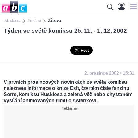
Ábíčko.cz
Přečti si
Zábava
Týden ve světě komiksu 25. 11. - 1. 12. 2002
2. prosince 2002 • 15:31
V prvních prosincových novinkách ze světa komiksu
naleznete informace o knize Exit, čtvrtém čísle fanzinu
Sorre, komiksu Huskiosa a zelená věž nebo chystaném
vysílání animovaných filmů o Asterixovi.