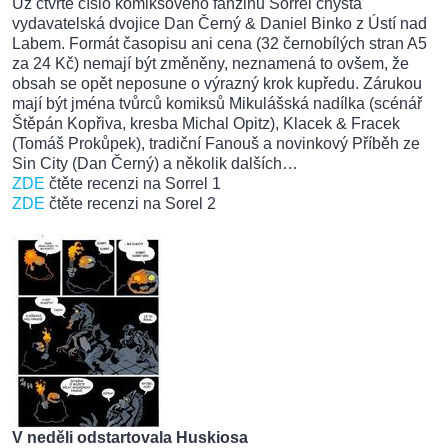
Už čtvrté číslo komiksového fanzinu Sorrel chystá
vydavatelská dvojice Dan Černý & Daniel Binko z Ústí nad
Labem. Formát časopisu ani cena (32 černobílých stran A5
za 24 Kč) nemají být změněny, neznamená to ovšem, že
obsah se opět neposune o výrazný krok kupředu. Zárukou
mají být jména tvůrců komiksů Mikulášská nadílka (scénář
Štěpán Kopřiva, kresba Michal Opitz), Klacek & Fracek
(Tomáš Prokůpek), tradiční Fanouš a novinkový Příběh ze
Sin City (Dan Černý) a několik dalších…
ZDE
čtěte recenzi na Sorrel 1
ZDE
čtěte recenzi na Sorel 2
V neděli odstartovala Huskiosa