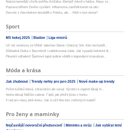
Nejvýznamnější chvíle pohřbu Knížáka: Klempíř mluvil o hádce, Klaus vz...
Poprava během živého vysílání: Influencera zastřelil kartel na ulici
Decroix s Havránkem dováděli v Polsku, ale… Vědí o tom doma?
Sport
MS hokej 2025
Biatlon
Liga mistrů
Už rok neslezou ze hřiště: talisman Slavie i železný Srb. Kdo nechyběl...
Důkladná čistka v Barceloně i zablokovaná záda. Jak vypadá hektické lé...
Pikantní odhalení! Špehové tajné policie věděli o legendární krasubras...
Móda a krása
Jak zhubnout
Trendy nehty pro jaro 2025
Nové make-up trendy
Počet kuřáků klesá, zdravotníci ale varují: Výrobci e-cigaret lákají m...
Vedra dávají řidičům zabrat: 7 tipů, jak přežít jízdu v horku
5 rad pro vlasy plné lesku: Jak si užít léto bez zničených kadeří
Pro ženy a maminky
Nejčastější novoroční předsevzetí
Miminko a mráz
Jak vybírat letní