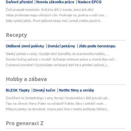
Daňové přiznání
Novela zákoníku práce
Nadace EPCG
Češi propadli motorkám. Král trhu těží z trendu, který jiné děsí
Vláda proškrtala mapu větrných zón. Podívejte se, jestli ta u vaší cha...
Itálie vyklízí pláže. První plážové kluby mizí, turisté změnu pocítí b...
Recepty
Oblíbené zimní polévky
Domácí pekárny
Jídlo podle horoskopu
Sladký poklad u cesty: Využijte letní špendlíky do tvarohového koláče,...
Domácí kečup pečený v troubě: Vyžaduje minimum práce a chutná lépe než...
Cuketová zmrzlina? Vyzkoušejte nečekaný letní hit a geniální způsob, j...
Hobby a zábava
BLESK Tlapky
Divoký kačer
Netflix filmy a seriály
Osvěžení ve Schladmingu: Lamy, ferraty i koulovačka v létě jsou jen pá...
Tipy na víkend: Harry Potter na výstavě! Folklor, bitvy i setkání vodn...
Přibývá paniky na dovolené: Vnuka paní Soni v hotelu poštípaly štěnice...
Pro generaci Z