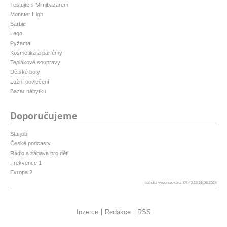
Testujte s Mimibazarem
Monster High
Barbie
Lego
Pyžama
Kosmetika a parfémy
Teplákové soupravy
Dětské boty
Ložní povlečení
Bazar nábytku
Doporučujeme
Starjob
České podcasty
Rádio a zábava pro děti
Frekvence 1
Evropa 2
patička vygenerovaná: 05:40:13 08.08.2026
Inzerce
Redakce
RSS