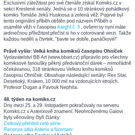
Exclusivní záležitost pro své čtenáře získal Komiks.cz v
sekci Kreslené seriály. Jedná se o 10 stránkový pohádkový
komiks Tomáše Jirků Huskiosa a zelená věž. Poprvé byl
tento originální příběh otištěn pod názvem Příběh o
osamělé věži v časopisu
Aargh! č. 3
, ovšem vy nyní máte
jedinečnou příležitost přečíst si ho v colorované verzi. Takže
každou neděli a čtvrtek, "bavte se dobře, panáčkové!"
Právě vyšlo: Velká kniha komiksů časopisu Ohníček
Vydavatelství BB Art (www.bbart.cz) připravilo pro všechny
komiksové fanoušky pěkný předvánoční dárek – mimořádně
očekávanou, 318 stránkovou Velkou knihu komiksů
časopisu Ohníček. Obsahuje následující seriály: Rex Star,
Desetioký, Kraken, 10 000 mil na vzdorujících strojích,
Profesor Dugan a Pavouk Nephila.
48. týden na komiks.cz
Dny mezi 25. a 29. listopadem pokračovaly na serveru
Komiks.cz v Asterixově znamení. Neohroženému Galovi
byly věnovány čtyři články:
Celkový přehled celé série
Recenze alba Asterix a Normani