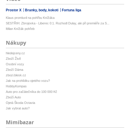
Prostor X
Branky, body, kokoti
Fortuna liga
Klaus promluvil na pohřbu Knížáka
SESTŘIH: Zbrojovka - Liberec 0:1. Rozhodl Dulay, ale při premiéře za S...
Milan Knížák pohřeb
Nákupy
hledejceny.cz
Zboží Živě
Osobní vozy
Zboží Dáma
zbozi.blesk.cz
Jak na prohlídku ojetého vozu?
HobbyKompas
Auto pro začátečníka do 100 000 Kč
Zboží Auto
Ojetá Škoda Octavia
Jak vybrat auto?
Mimibazar