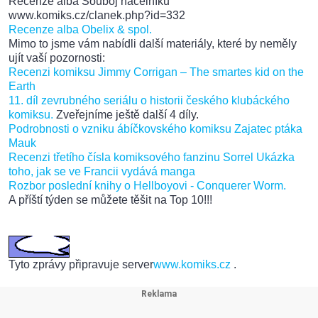
Recenze alba Souboj náčelníků
www.komiks.cz/clanek.php?id=332
Recenze alba Obelix & spol.
Mimo to jsme vám nabídli další materiály, které by neměly
ujít vaší pozornosti:
Recenzi komiksu Jimmy Corrigan – The smartes kid on the
Earth
11. díl zevrubného seriálu o historii českého klubáckého
komiksu.
Zveřejníme ještě další 4 díly.
Podrobnosti o vzniku ábíčkovského komiksu Zajatec ptáka
Mauk
Recenzi třetího čísla komiksového fanzinu Sorrel
Ukázka
toho, jak se ve Francii vydává manga
Rozbor poslední knihy o Hellboyovi - Conquerer Worm.
A příští týden se můžete těšit na Top 10!!!
Tyto zprávy připravuje server
www.komiks.cz
.