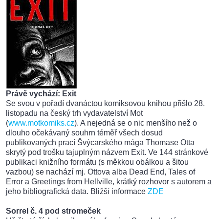
Právě vychází: Exit
Se svou v pořadí dvanáctou komiksovou knihou přišlo 28.
listopadu na český trh vydavatelství Mot
(
www.motkomiks.cz
). A nejedná se o nic menšího než o
dlouho očekávaný souhrn téměř všech dosud
publikovaných prací Švýcarského mága Thomase Otta
skrytý pod trošku tajuplným názvem Exit. Ve 144 stránkové
publikaci knižního formátu (s měkkou obálkou a šitou
vazbou) se nachází mj. Ottova alba Dead End, Tales of
Error a Greetings from Hellville, krátký rozhovor s autorem a
jeho bibliografická data. Bližší informace
ZDE
Sorrel č. 4 pod stromeček