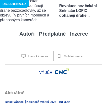
DIGIARENA.CZ
Revoluce bez čekání.
Snímače LOFIC
dohánějí drahé ...
Autoři
Předplatné
Inzerce
Klasická verze
Mobilní verze
VÝBĚR
Aktuálně
Blesk Vánoce
Kalendář svátků 2025
INFO.cz