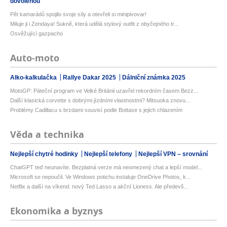
dovolenou
Pět kamarádů spojilo svoje síly a otevřeli si minipivovar!
Miluje ji i Zendaya! Sukně, která udělá stylový outfit z obyčejného tr...
Osvěžující gazpacho
Auto-moto
Alko-kalkulačka
Rallye Dakar 2025
Dálniční známka 2025
MotoGP: Páteční program ve Velké Británii uzavřel rekordním časem Bezz...
Další klasická corvette s dobrými jízdními vlastnostmi? Mitsuoka znovu...
Problémy Cadillacu s brzdami souvisí podle Bottase s jejich chlazením
Věda a technika
Nejlepší chytré hodinky
Nejlepší telefony
Nejlepší VPN – srovnání
ChatGPT teď neunavíte. Bezplatná verze má neomezený chat a lepší model...
Microsoft se nepoučil. Ve Windows potichu instaluje OneDrive Photos, k...
Netflix a další na víkend: nový Ted Lasso a akční Lioness. Ale předevš...
Ekonomika a byznys