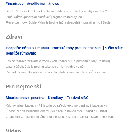
#inspirace
#wellbeing
#news
RECEPT: Perfektní letní kombinace, které tě zchladí, i kdybys nechtěl*...
Proč každá generace hledá svůj signature beauty look
Recenze: nový Spider-Man je hodně jiný a dospělejší, pomáhá mu i Sadie...
Zdraví
Podpořte dětskou imunitu
Babské rady proti nachlazení
S čím vším
pomůže rýmovník
Jak se zdravě zchladit v tropických vedrech: Co pomáhá a kdy už riskuj...
Úpal a úžeh: Jak je poznat a jak se z nich rychle vyléčit
Parazité v nás: Kterým se u nás líbí a kde v našem těle je můžeme nají...
Pro nejmenší
Mourissonova poradna
Komiksy
Festival ABC
Kdo vynalezl kapesník? Historie od středověku po papírové kapesníky
Ghost Recon Wildlands dostal vylepšení a novou misi. Starší díl Ubisof...
Quake ke 30. narozeninám dostal novou epizodu zdarma. Dawn of the Mach...
Video