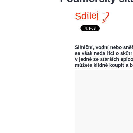
Sdílej
Silniční, vodní nebo sně
se však nedá říci o skůt
v jedné ze starších epiz
můžete klidně koupit a