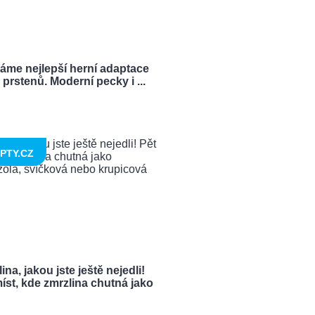
ráme nejlepší herní adaptace
prstenů. Moderní pecky i ...
PTY.CZ
ina, jakou jste ještě nejedli!
íst, kde zmrzlina chutná jako