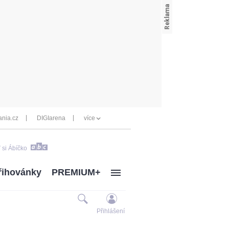
nia.cz
DIGIarena
více
 si Ábíčko
řihovánky
PREMIUM+
Přihlášení