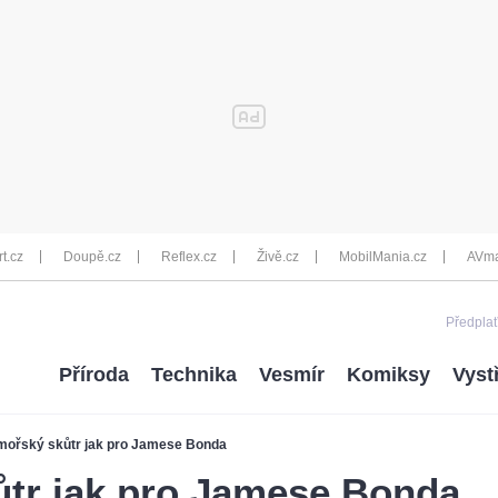
rt.cz
Doupě.cz
Reflex.cz
Živě.cz
MobilMania.cz
AVma
Předplať
Příroda
Technika
Vesmír
Komiksy
Vyst
ořský skůtr jak pro Jamese Bonda
tr jak pro Jamese Bonda