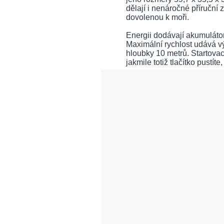
dělají i nenáročné příruční 
dovolenou k moři.
Energii dodávají akumulátory
Maximální rychlost udává vý
hloubky 10 metrů. Startovací
jakmile totiž tlačítko pustít