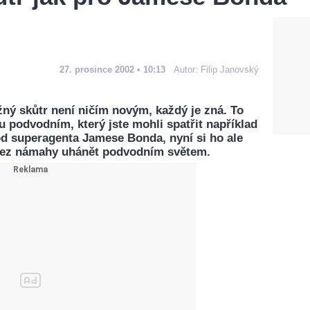
27. prosince 2002 • 10:13
Autor:
Filip Janovský
žný skůtr není ničím novým, každý je zná. To
ru podvodním, který jste mohli spatřit například
od superagenta Jamese Bonda, nyní si ho ale
 bez námahy uhánět podvodním světem.