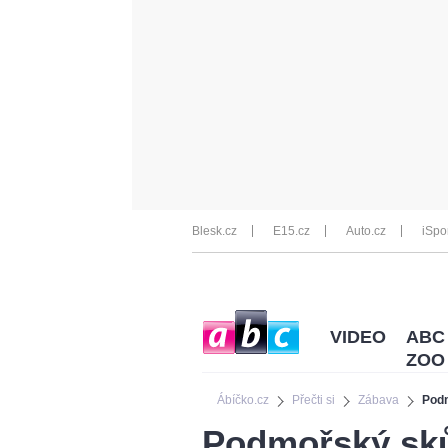
Blesk.cz
E15.cz
Auto.cz
iSpo
VIDEO
ABC
ZOO
Ábíčko.cz
Přečti si
Zábava
Podm
Podmořský sků