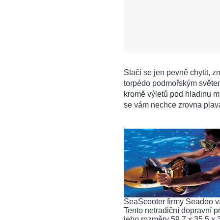
Stačí se jen pevně chytit, z
torpédo podmořským světem
kromě výletů pod hladinu m
se vám nechce zrovna plava
SeaScooter firmy Seadoo vás
Tento netradiční dopravní p
jeho rozměry 59,7 x 35,5 x 