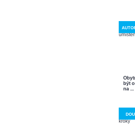
AUTO
Obyt
být o
na ...
DOU