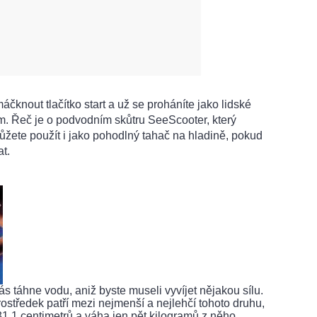
máčknout tlačítko start a už se proháníte jako lidské
. Řeč je o podvodním skůtru SeeScooter, který
ůžete použít i jako pohodlný tahač na hladině, pokud
t.
 táhne vodu, aniž byste museli vyvíjet nějakou sílu.
rostředek patří mezi nejmenší a nejlehčí tohoto druhu,
31,1 centimetrů a váha jen pět kilogramů z něho