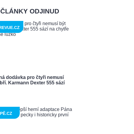
ČLÁNKY ODJINUD
REVUE.CZ
ná dodávka pro čtyři nemusí
bří. Karmann Dexter 555 sází
PĚ.CZ