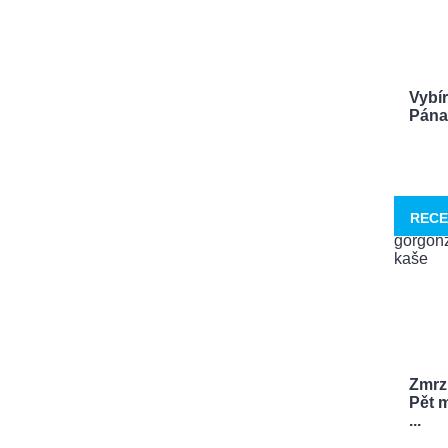
Vybí
Pána 
RECE
Zmrzl
Pět m
...