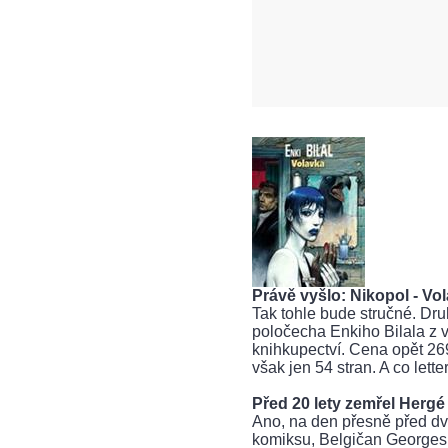
Právě vyšlo: Nikopol - Vo
Tak tohle bude stručné. Dru
poločecha Enkiho Bilala z 
knihkupectví. Cena opět 26
však jen 54 stran. A co lette
Před 20 lety zemřel Hergé
Ano, na den přesně před dva
komiksu, Belgičan Georges