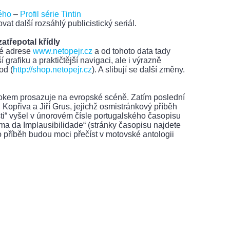
gého
–
Profil série Tintin
 další rozsáhlý publicistický seriál.
třepotal křídly
mé adrese
www.netopejr.cz
a od tohoto data tady
 grafiku a praktičtější navigaci, ale i výrazně
od (
http://shop.netopejr.cz
). A slibují se další změny.
okem prosazuje na evropské scéně. Zatím poslední
 Kopřiva a Jiří Grus, jejichž osmistránkový příběh
i“ vyšel v únorovém čísle portugalského časopisu
 da Implausibilidade“ (stránky časopisu najdete
nto příběh budou moci přečíst v motovské antologii