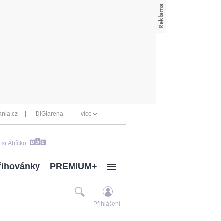
nia.cz
DIGIarena
více
 si Ábíčko
řihovánky
PREMIUM+
Přihlášení