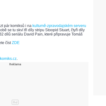
zt pár komiksů i na
kulturně-zpravodajském serveru
bě se tu skví tři díly stripu Stoopid Stuart, čtyři díly
2 dílů seriálu David Pain, které připravuje Tomáš
te číst
ZDE
komiks.cz
.