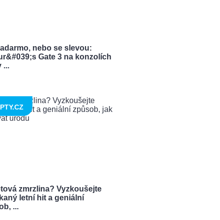
zadarmo, nebo se slevou:
ur&#039;s Gate 3 na konzolích
...
PTY.CZ
tová zmrzlina? Vyzkoušejte
aný letní hit a geniální
b, ...