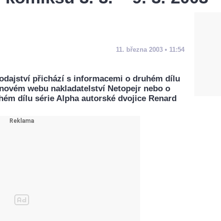
11. března 2003 • 11:54
dajství přichází s informacemi o druhém dílu
, novém webu nakladatelství Netopejr nebo o
ém dílu série Alpha autorské dvojice Renard