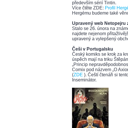
především sérií Tintin.
Více čtěte ZDE:
Profil Her
Hergému budeme také věnovat
Upravený web Netopejru za
Stalo se 26. února na zná
najdete nejenom přitažlivější
upravený a vylepšený obch
Češi v Portugalsku
Český komiks se krok za kr
úspěch mají na triku Štěpán
„Princip nepravděpodobnost
Comix pod názvem „O Axioma
(
ZDE
). Čeští čtenáři si te
Inseminátor.