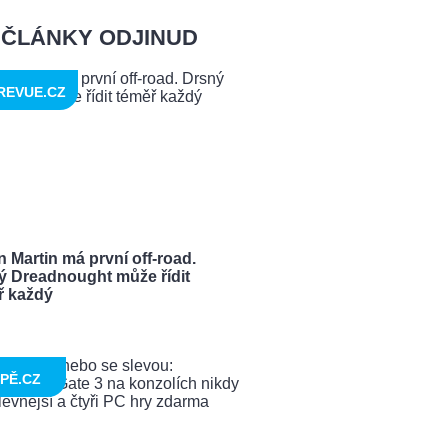
ČLÁNKY ODJINUD
REVUE.CZ
 Martin má první off-road.
ý Dreadnought může řídit
ř každý
PĚ.CZ