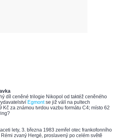
lavka
hý díl ceněné trilogie Nikopol od taktéž ceněného
vydavatelství
Egmont
se již válí na pultech
9 Kč za známou tvrdou vazbu formátu C4; místo 62
ring?
ceti lety, 3. března 1983 zemřel otec frankofonního
 Rémi zvaný Hergé, proslavený po celém světě