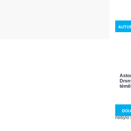
AUTO
Aston
Drsn
témě
DOU