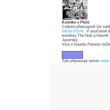
Komiks v Plzni
Celkem překvapivě lze nalé
města Plzně
. V současné do
komiksu The Nail a hlavně 3
Javorský.
Více o Davidu Painovi může
Tyto připravuje server
www.