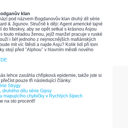
 Bodganův klan
hází pod názvem Bogdanovův klan druhý díl série
rd & Jigunov. Stručně k ději: Agent americké tajné
dí do Moskvy, aby se opět setkal s krásnou Asjou
 touto mladou ženou, jejíž manžel pracuje v ruské
touží i šéf jednoho z nejmocnějších mafiánských
ude mít víc štěstí a najde Asju? Kolik lidí při tom
ázky stojí před "Alphou" v hlavním městě nového
ZDE
nás lehce zasáhla chřipková epidemie, takže jste si
řečíst pouze tři následující články:
rie Strygy
 druhého dílu série Gipsy
lu mapujícího chybičky v Rychlých šípech
 na sto procent!!