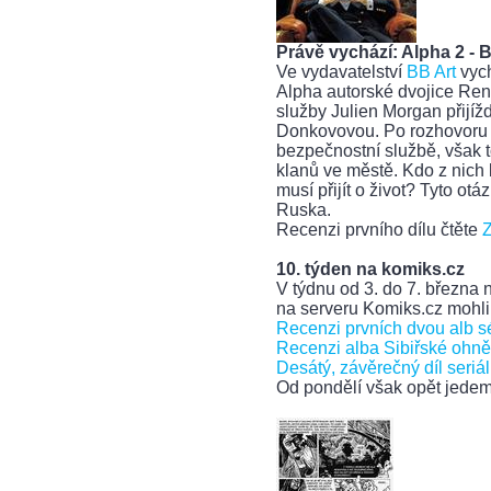
Právě vychází: Alpha 2 -
Ve vydavatelství
BB Art
vyc
Alpha autorské dvojice Rena
služby Julien Morgan přijíž
Donkovovou. Po rozhovoru s
bezpečnostní službě, však 
klanů ve městě. Kdo z nich b
musí přijít o život? Tyto ot
Ruska.
Recenzi prvního dílu čtěte
10. týden na komiks.cz
V týdnu od 3. do 7. března 
na serveru Komiks.cz mohli p
Recenzi prvních dvou alb sé
Recenzi alba Sibiřské ohně,
Desátý, závěrečný díl seriá
Od pondělí však opět jedeme