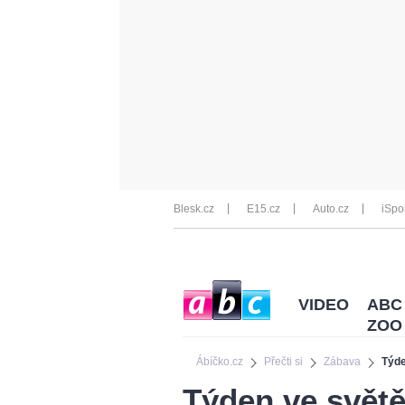
Blesk.cz
E15.cz
Auto.cz
iSpo
VIDEO
ABC
ZOO
Ábíčko.cz
Přečti si
Zábava
Týde
Týden ve světě 