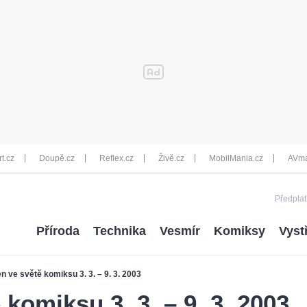
rt.cz
Doupě.cz
Reflex.cz
Živě.cz
MobilMania.cz
AVma
Předplať
Příroda
Technika
Vesmír
Komiksy
Vyst
n ve světě komiksu 3. 3. – 9. 3. 2003
komiksu 3. 3. – 9. 3. 2003