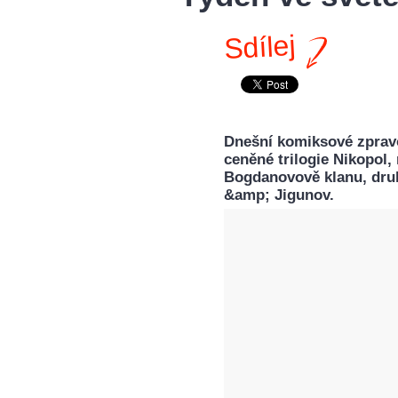
Sdílej
Dnešní komiksové zpravo
ceněné trilogie Nikopol
Bogdanovově klanu, druh
&amp; Jigunov.