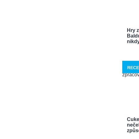
Hry 
Bald
nikdy 
RECE
Cuke
neček
způso