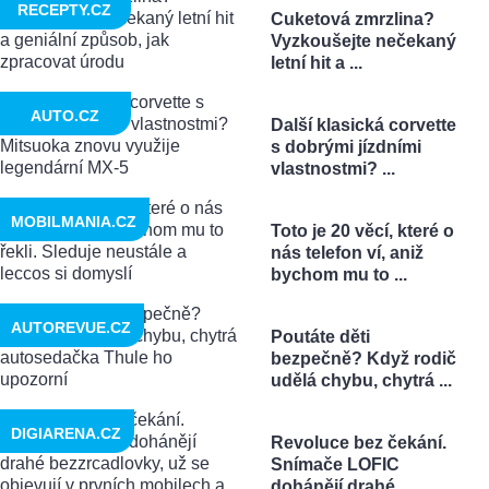
RECEPTY.CZ
Cuketová zmrzlina?
Vyzkoušejte nečekaný
letní hit a ...
AUTO.CZ
Další klasická corvette
s dobrými jízdními
vlastnostmi? ...
MOBILMANIA.CZ
Toto je 20 věcí, které o
nás telefon ví, aniž
bychom mu to ...
AUTOREVUE.CZ
Poutáte děti
bezpečně? Když rodič
udělá chybu, chytrá ...
DIGIARENA.CZ
Revoluce bez čekání.
Snímače LOFIC
dohánějí drahé ...