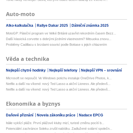
Auto-moto
Alko-kalkulačka
Rallye Dakar 2025
Dálniční známka 2025
MotoGP: Páteční program ve Velké Británii uzavřel rekordním časem Bezz...
Další klasická corvette s dobrými jízdními vlastnostmi? Mitsuoka znovu...
Problémy Cadillacu s brzdami souvisí podle Bottase s jejich chlazením
Věda a technika
Nejlepší chytré hodinky
Nejlepší telefony
Nejlepší VPN – srovnání
Microsoft se nepoučil. Ve Windows potichu instaluje OneDrive Photos, k...
Netflix a další na víkend: nový Ted Lasso a akční Lioness. Ale předevš...
Netflix a další na víkend: nový Ted Lasso a akční Lioness. Ale předevš...
Ekonomika a byznys
Daňové přiznání
Novela zákoníku práce
Nadace EPCG
Itálie vyklízí pláže. První plážové kluby mizí, turisté změnu pocítí b...
Potenciální zachránce Soleku zrušil nabídku. Zadlužené solární společn...