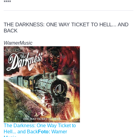
****
THE DARKNESS: ONE WAY TICKET TO HELL... AND
BACK
WarnerMusic
The Darkness: One Way Ticket to
Hell... and Back
Foto:
Warner