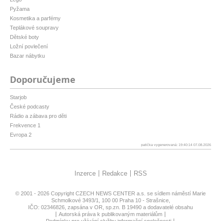
Pyžama
Kosmetika a parfémy
Teplákové soupravy
Dětské boty
Ložní povlečení
Bazar nábytku
Doporučujeme
Starjob
České podcasty
Rádio a zábava pro děti
Frekvence 1
Evropa 2
patička vygenerovaná: 19:40:14 07.08.2026
Inzerce
Redakce
RSS
© 2001 - 2026 Copyright
CZECH NEWS CENTER a.s.
se sídlem náměstí Marie
Schmolkové 3493/1, 100 00 Praha 10 - Strašnice,
IČO: 02346826, zapsána v OR, sp.zn. B 19490 a dodavatelé obsahu
Autorská práva k publikovaným materiálům