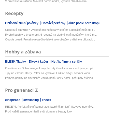
V bratislavské rafinerii Slovnaft hořela nádrž, výbuch otřásl okolím
Recepty
Oblíbené zimní polévky
Domácí pekárny
Jídlo podle horoskopu
Cuketová zmrzlina? Vyzkoušejte nečekaný letní hit a geniální způsob, j...
Rychlé buchty s broskvemi: 5 receptů na sladké letní moučníky, které m...
Oopsie bread: Proteinové pečivo lehké jako obláček zvládnete připravit...
Hobby a zábava
BLESK Tlapky
Divoký kačer
Netflix filmy a seriály
Osvěžení ve Schladmingu: Lamy, ferraty i koulovačka v létě jsou jen pá...
Tipy na víkend: Harry Potter na výstavě! Folklor, bitvy i setkání vodn...
Přibývá paniky na dovolené: Vnuka paní Soni v hotelu poštípaly štěnice...
Pro generaci Z
#inspirace
#wellbeing
#news
RECEPT: Perfektní letní kombinace, které tě zchladí, i kdybys nechtěl*...
Proč každá generace hledá svůj signature beauty look