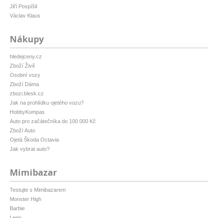
Jiří Pospíšil
Václav Klaus
Nákupy
hledejceny.cz
Zboží Živě
Osobní vozy
Zboží Dáma
zbozi.blesk.cz
Jak na prohlídku ojetého vozu?
HobbyKompas
Auto pro začátečníka do 100 000 Kč
Zboží Auto
Ojetá Škoda Octavia
Jak vybrat auto?
Mimibazar
Testujte s Mimibazarem
Monster High
Barbie
Lego