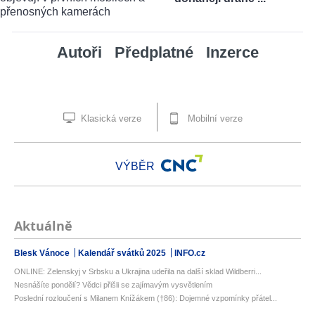
Autoři
Předplatné
Inzerce
Klasická verze
Mobilní verze
VÝBĚR
Aktuálně
Blesk Vánoce
Kalendář svátků 2025
INFO.cz
ONLINE: Zelenskyj v Srbsku a Ukrajina udeřila na další sklad Wildberri...
Nesnášíte pondělí? Vědci přišli se zajímavým vysvětlením
Poslední rozloučení s Milanem Knížákem (†86): Dojemné vzpomínky přátel...