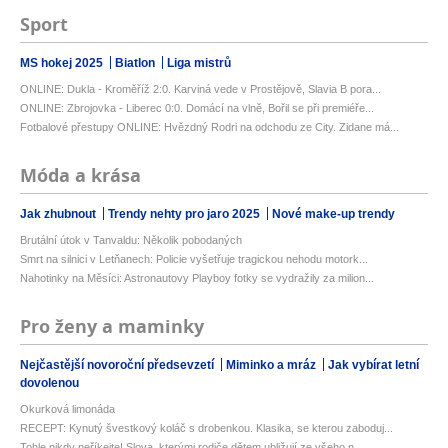
Sport
MS hokej 2025
Biatlon
Liga mistrů
ONLINE: Dukla - Kroměříž 2:0. Karviná vede v Prostějově, Slavia B pora...
ONLINE: Zbrojovka - Liberec 0:0. Domácí na vlně, Bořil se při premiéře...
Fotbalové přestupy ONLINE: Hvězdný Rodri na odchodu ze City. Zidane má...
Móda a krása
Jak zhubnout
Trendy nehty pro jaro 2025
Nové make-up trendy
Brutální útok v Tanvaldu: Několik pobodaných
Smrt na silnici v Letňanech: Policie vyšetřuje tragickou nehodu motork...
Nahotinky na Měsíci: Astronautovy Playboy fotky se vydražily za milion...
Pro ženy a maminky
Nejčastější novoroční předsevzetí
Miminko a mráz
Jak vybírat letní
dovolenou
Okurková limonáda
RECEPT: Kynutý švestkový koláč s drobenkou. Klasika, se kterou zaboduj...
Tohle nikdy neříkejte! Slova, kterými rodiče dětem ubližují ze všeho n...