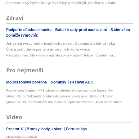
Recenze: nový Spider-Man je hodně jiný a dospělejší, pomáhá mu i Sadie...
Zdraví
Podpořte dětskou imunitu
Babské rady proti nachlazení
S čím vším
pomůže rýmovník
Jak se zdravě zchladit v tropických vedrech: Co pomáhá a kdy už riskuj...
Úpal a úžeh: Jak je poznat a jak se z nich rychle vyléčit
Parazité v nás: Kterým se u nás líbí a kde v našem těle je můžeme nají...
Pro nejmenší
Mourissonova poradna
Komiksy
Festival ABC
Kdo vynalezl kapesník? Historie od středověku po papírové kapesníky
Ghost Recon Wildlands dostal vylepšení a novou misi. Starší díl Ubisof...
Quake ke 30. narozeninám dostal novou epizodu zdarma. Dawn of the Mach...
Video
Prostor X
Branky, body, kokoti
Fortuna liga
Milan Knížák pohřeb