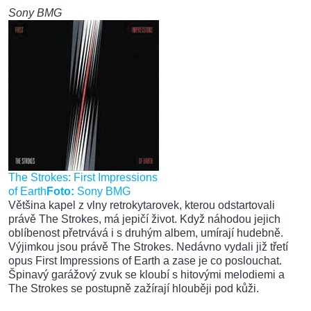
Sony BMG
The Strokes: First Impressions
of Earth
Foto:
Sony BMG
Většina kapel z vlny retrokytarovek, kterou odstartovali
právě The Strokes, má jepičí život. Když náhodou jejich
oblíbenost přetrvává i s druhým albem, umírají hudebně.
Výjimkou jsou právě The Strokes. Nedávno vydali již třetí
opus First Impressions of Earth a zase je co poslouchat.
Špinavý garážový zvuk se kloubí s hitovými melodiemi a
The Strokes se postupně zažírají hlouběji pod kůži.