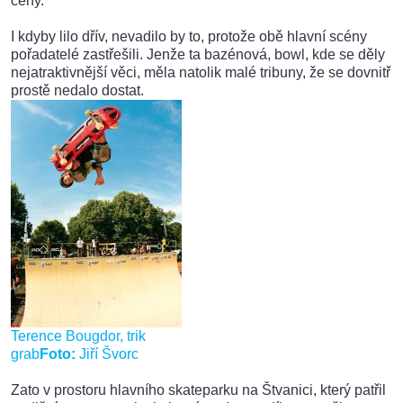
ceny.
I kdyby lilo dřív, nevadilo by to, protože obě hlavní scény
pořadatelé zastřešili. Jenže ta bazénová, bowl, kde se děly
nejatraktivnější věci, měla natolik malé tribuny, že se dovnitř
prostě nedalo dostat.
Terence Bougdor, trik
grab
Foto:
Jiří Švorc
Zato v prostoru hlavního skateparku na Štvanici, který patřil