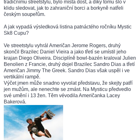
tradičnímu streetstylu, bylo místa dost, a díky tomu šlo v
klidu sledovat, jak to zahraniční borci a borkyně natřeli
českým soupeřům.
A jak vypadá výsledková listina patnáctého ročníku Mystic
Sk8 Cupu?
Ve streetstylu vyhrál Američan Jerome Rogers, druhý
skončil Brazilec Daniel Vieira a jako třetí se umístil jeho
krajan Diego Oliveira. Disciplíně bowl-bazén kraloval Julien
Benolien z Francie, druhý dojel Brazilec Sandro Dias a třetí
Američan Jimmy The Greek. Sandro Dias však uspěl i ve
vertikální rampě.
Výčet jmen může snadno vyvolat představu, že skejty patří
jen mužům, ale nenechte se zmást. Na Mysticu předvedlo
své umění i 13 žen. Těm vévodila Američanka Lacey
Bakerová.