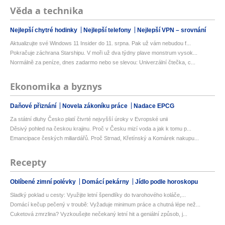
Věda a technika
Nejlepší chytré hodinky
Nejlepší telefony
Nejlepší VPN – srovnání
Aktualizujte své Windows 11 Insider do 11. srpna. Pak už vám nebudou f...
Pokračuje záchrana Starshipu. V moři už dva týdny plave monstrum vysok...
Normálně za peníze, dnes zadarmo nebo se slevou: Univerzální čtečka, c...
Ekonomika a byznys
Daňové přiznání
Novela zákoníku práce
Nadace EPCG
Za státní dluhy Česko platí čtvrté nejvyšší úroky v Evropské unii
Děsivý pohled na českou krajinu. Proč v Česku mizí voda a jak k tomu p...
Emancipace českých miliardářů. Proč Strnad, Křetínský a Komárek nakupu...
Recepty
Oblíbené zimní polévky
Domácí pekárny
Jídlo podle horoskopu
Sladký poklad u cesty: Využijte letní špendlíky do tvarohového koláče,...
Domácí kečup pečený v troubě: Vyžaduje minimum práce a chutná lépe než...
Cuketová zmrzlina? Vyzkoušejte nečekaný letní hit a geniální způsob, j...