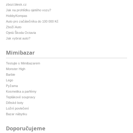
zbozi.blesk.cz
Jak na prohlídku ojetého vozu?
HobbyKompas
Auto pro začátečníka do 100 000 Kč
Zboží Auto
Ojetá Škoda Octavia
Jak vybrat auto?
Mimibazar
Testujte s Mimibazarem
Monster High
Barbie
Lego
Pyžama
Kosmetika a parfémy
Teplákové soupravy
Dětské boty
Ložní povlečení
Bazar nábytku
Doporučujeme