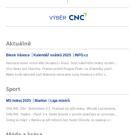
VÝBĚR
Aktuálně
Blesk Vánoce
Kalendář svátků 2025
INFO.cz
Navracel domů mrtvá těla Ukrajinců i Rusů: Smrt válečného hrdiny oznám...
Více lásky pro všechny. Prahou prošel Prague Pride, na účastníky pokři...
Biden kvůli rakovině trpí! Bolestná slova jeho syna Huntera o šířící s...
Sport
MS hokej 2025
Biatlon
Liga mistrů
ONLINE: Zlín - Bohemians 0:1. Pražané po půli vedou. Mirvald zaznamena...
ONLINE: Teplice - Plzeň 3:4. Sedm branek v prvním poločase je vyrovnan...
Gning se trápí: v Baníku je pět měsíců bez bodu! Důvody se opakují u t...
Móda a krása