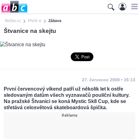
Ábíčko.cz
Přečti si
Zábava
Štvanice na skejtu
27. července 2008 • 16:13
První červencový víkend patří už několik let k ostře
sledovaným datům všech vyznavačů pouliční kultury.
Na pražské Štvanici se koná Mystic Sk8 Cup, kde se
střetává celosvětová skateboardová špička.