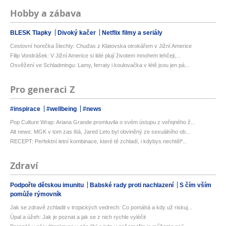
Hobby a zábava
BLESK Tlapky
Divoký kačer
Netflix filmy a seriály
Cestovní horečka šlechty: Chuďas z Klatovska otrokářem v Jižní Americe
Filip Vondrášek: V Jižní Americe si lidé plují životem mnohem lehčeji,...
Osvěžení ve Schladmingu: Lamy, ferraty i koulovačka v létě jsou jen pá...
Pro generaci Z
#inspirace
#wellbeing
#news
Pop Culture Wrap: Ariana Grande promluvila o svém ústupu z veřejného ž...
Alt news: MGK v tom zas lítá, Jared Leto byl obviněný ze sexuálního ob...
RECEPT: Perfektní letní kombinace, které tě zchladí, i kdybys nechtěl*...
Zdraví
Podpořte dětskou imunitu
Babské rady proti nachlazení
S čím vším
pomůže rýmovník
Jak se zdravě zchladit v tropických vedrech: Co pomáhá a kdy už riskuj...
Úpal a úžeh: Jak je poznat a jak se z nich rychle vyléčit