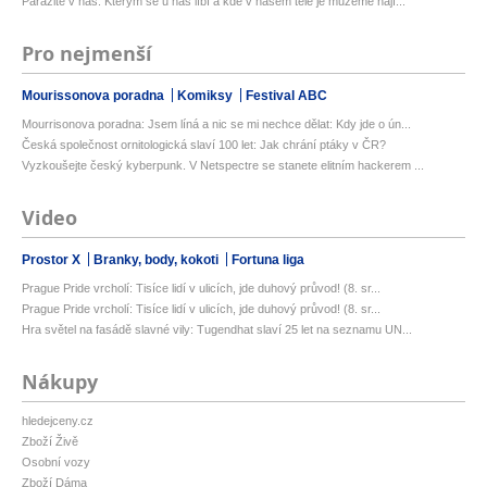
Parazité v nás: Kterým se u nás líbí a kde v našem těle je můžeme nají...
Pro nejmenší
Mourissonova poradna
Komiksy
Festival ABC
Mourrisonova poradna: Jsem líná a nic se mi nechce dělat: Kdy jde o ún...
Česká společnost ornitologická slaví 100 let: Jak chrání ptáky v ČR?
Vyzkoušejte český kyberpunk. V Netspectre se stanete elitním hackerem ...
Video
Prostor X
Branky, body, kokoti
Fortuna liga
Prague Pride vrcholí: Tisíce lidí v ulicích, jde duhový průvod! (8. sr...
Prague Pride vrcholí: Tisíce lidí v ulicích, jde duhový průvod! (8. sr...
Hra světel na fasádě slavné vily: Tugendhat slaví 25 let na seznamu UN...
Nákupy
hledejceny.cz
Zboží Živě
Osobní vozy
Zboží Dáma