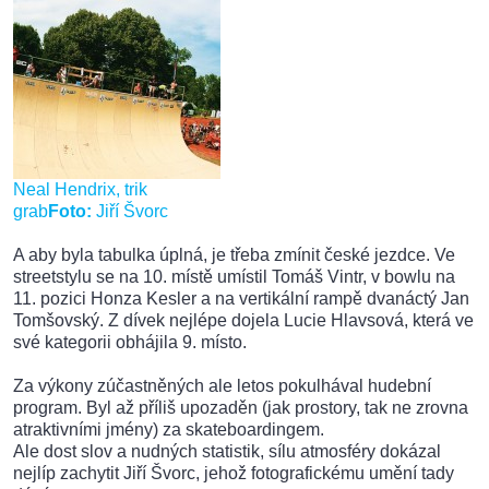
Neal Hendrix, trik
grab
Foto:
Jiří Švorc
A aby byla tabulka úplná, je třeba zmínit české jezdce. Ve
streetstylu se na 10. místě umístil Tomáš Vintr, v bowlu na
11. pozici Honza Kesler a na vertikální rampě dvanáctý Jan
Tomšovský. Z dívek nejlépe dojela Lucie Hlavsová, která ve
své kategorii obhájila 9. místo.
Za výkony zúčastněných ale letos pokulhával hudební
program. Byl až příliš upozaděn (jak prostory, tak ne zrovna
atraktivními jmény) za skateboardingem.
Ale dost slov a nudných statistik, sílu atmosféry dokázal
nejlíp zachytit Jiří Švorc, jehož fotografickému umění tady