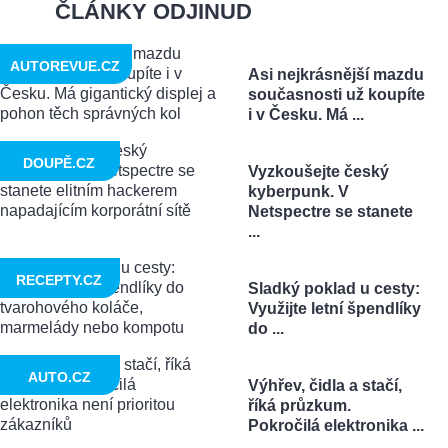
ČLÁNKY ODJINUD
AUTOREVUE.CZ
Asi nejkrásnější mazdu
současnosti už koupíte
i v Česku. Má ...
DOUPĚ.CZ
Vyzkoušejte český
kyberpunk. V
Netspectre se stanete
...
RECEPTY.CZ
Sladký poklad u cesty:
Využijte letní špendlíky
do ...
AUTO.CZ
Výhřev, čidla a stačí,
říká průzkum.
Pokročilá elektronika ...