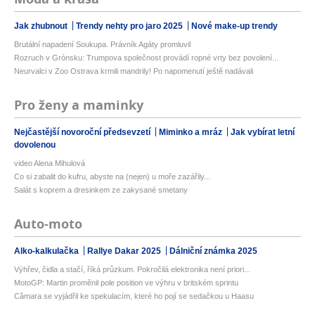
Jak zhubnout
Trendy nehty pro jaro 2025
Nové make-up trendy
Brutální napadení Soukupa. Právník Agáty promluvil
Rozruch v Grónsku: Trumpova společnost provádí ropné vrty bez povolení...
Neurvalci v Zoo Ostrava krmili mandrily! Po napomenutí ještě nadávali
Pro ženy a maminky
Nejčastější novoroční předsevzetí
Miminko a mráz
Jak vybírat letní
dovolenou
video Alena Mihulová
Co si zabalit do kufru, abyste na (nejen) u moře zazářily...
Salát s koprem a dresinkem ze zakysané smetany
Auto-moto
Alko-kalkulačka
Rallye Dakar 2025
Dálniční známka 2025
Výhřev, čidla a stačí, říká průzkum. Pokročilá elektronika není priori...
MotoGP: Martin proměnil pole position ve výhru v britském sprintu
Câmara se vyjádřil ke spekulacím, které ho pojí se sedačkou u Haasu