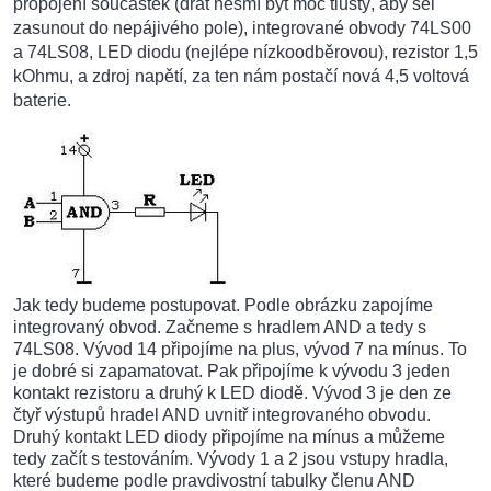
propojení součástek (drát nesmí být moc tlustý, aby šel
zasunout do nepájivého pole), integrované obvody 74LS00
a 74LS08, LED diodu (nejlépe nízkoodběrovou), rezistor 1,5
kOhmu, a zdroj napětí, za ten nám postačí nová 4,5 voltová
baterie.
Jak tedy budeme postupovat. Podle obrázku zapojíme
integrovaný obvod. Začneme s hradlem AND a tedy s
74LS08. Vývod 14 připojíme na plus, vývod 7 na mínus. To
je dobré si zapamatovat. Pak připojíme k vývodu 3 jeden
kontakt rezistoru a druhý k LED diodě. Vývod 3 je den ze
čtyř výstupů hradel AND uvnitř integrovaného obvodu.
Druhý kontakt LED diody připojíme na mínus a můžeme
tedy začít s testováním. Vývody 1 a 2 jsou vstupy hradla,
které budeme podle pravdivostní tabulky členu AND