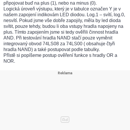
připojovat buď na plus (1), nebo na minus (0).
Logická úroveň výstupu, který je v tabulce označen Y je v
našem zapojení indikovám LED diodou. Log.1 – svítí, log.0,
nesvítí. Pokud jsme vše dobře zapojily, měla by led dioda
svítit, pouze tehdy, budou li oba vstupy hradla napojeny na
plus. Tímto zapojením jsme si tedy ověřili činnost hradla
AND. Při testování hradla NAND stačí pouze vyměnit
integrovaný obvod 74LS08 za 74LS00 ( obsahuje čtyři
hradla NAND) a také postupovat podle tabulky.
Přístě si popíšeme postup ověření funkce s hradly OR a
NOR.