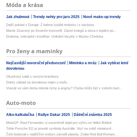
Móda a krása
Jak zhubnout
Trendy nehty pro jaro 2025
Nové make-up trendy
Další poklad z Dunaje: Z bahna vytáhli motorku i s nacistou
Marek Ztracený po životním koncertě: Závist kolegů a slova o teplém po...
Draisina, velocipéd i kostitřas: Unikátní bicykly v Muzeu Chodska
Pro ženy a maminky
Nejčastější novoroční předsevzetí
Miminko a mráz
Jak vybírat letní
dovolenou
Okurkový salát s novými brambory
Dobrý základ na dovolenou nejen u moře...
Vracejí se vám doma dokola rýmy a angíny? Chyba může být v zubním kart...
Auto-moto
Alko-kalkulačka
Rallye Dakar 2025
Dálniční známka 2025
MotoGP: Raul Fernandez si suverénně dojel pro výhru ve Velké Británii
Tohle Porsche 911 je poseté symboly Austrálie. Vozí na sobě miniaturní...
Češi bodovali v nejtěžším enduro závodě planety. Znáte Red Bull Romani...