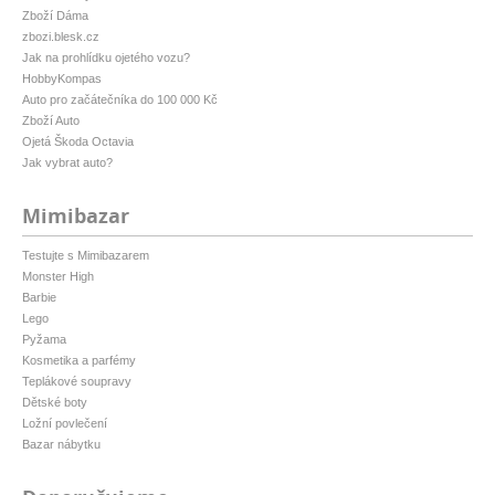
Zboží Dáma
zbozi.blesk.cz
Jak na prohlídku ojetého vozu?
HobbyKompas
Auto pro začátečníka do 100 000 Kč
Zboží Auto
Ojetá Škoda Octavia
Jak vybrat auto?
Mimibazar
Testujte s Mimibazarem
Monster High
Barbie
Lego
Pyžama
Kosmetika a parfémy
Teplákové soupravy
Dětské boty
Ložní povlečení
Bazar nábytku