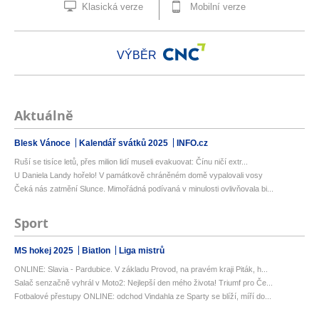
Klasická verze
Mobilní verze
VÝBĚR
Aktuálně
Blesk Vánoce
Kalendář svátků 2025
INFO.cz
Ruší se tisíce letů, přes milion lidí museli evakuovat: Čínu ničí extr...
U Daniela Landy hořelo! V památkově chráněném domě vypalovali vosy
Čeká nás zatmění Slunce. Mimořádná podívaná v minulosti ovlivňovala bi...
Sport
MS hokej 2025
Biatlon
Liga mistrů
ONLINE: Slavia - Pardubice. V základu Provod, na pravém kraji Piták, h...
Salač senzačně vyhrál v Moto2: Nejlepší den mého života! Triumf pro Če...
Fotbalové přestupy ONLINE: odchod Vindahla ze Sparty se blíží, míří do...