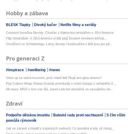
Hobby a zábava
BLESK Tlapky
Divoký kačer
Netflix filmy a seriály
Cestovní horečka šlechty: Chuďas z Klatovska otrokářem v Jižní Americe
Filip Vondrášek: V Jižní Americe si lidé plují životem mnohem lehčeji,...
Osvěžení ve Schladmingu: Lamy, ferraty i koulovačka v létě jsou jen pá...
Pro generaci Z
#inspirace
#wellbeing
#news
Glow up se stává luxusem, proč mladí lidé říkají ano glow downu?
Pop Culture Wrap: Ariana Grande promluvila o svém ústupu z veřejného ž...
Alt news: MGK v tom zas lítá, Jared Leto byl obviněný ze sexuálního ob...
Zdraví
Podpořte dětskou imunitu
Babské rady proti nachlazení
S čím vším
pomůže rýmovník
Jak se zdravě zchladit v tropických vedrech: Co pomáhá a kdy už riskuj...