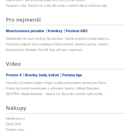
Úpal a úžeh: Jak je poznat a jak se z nich rychle vyléčit
Parazité v nás: Kterým se u nás líbí a kde v našem těle je můžeme nají...
Pro nejmenší
Mourissonova poradna
Komiksy
Festival ABC
Nahlédněte do nové továrny Škoda Auto: Takhle probíhá výroba baterií p...
Vybíráme nejlepší herní adaptace Pána prstenů. Moderní pecky i histori...
Desková hra Stínadla: Rychlé šípy ožívají v napínavé
Video
Prostor X
Branky, body, kokoti
Fortuna liga
Fanoušci čínského Dalian Yingbo si připravili parádní choreo pro Stanc...
Priske byl hodně nespokojen s výkonem Sparty v Mladé Boleslavi
SESTŘIH: Mladá Boleslav - Sparta 2:0. Bezzubí Letenští opět ztratili. ...
Nákupy
hledejceny.cz
Zboží Živě
Osobní vozy