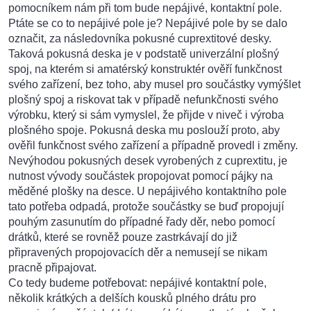
pomocníkem nám při tom bude nepájivé, kontaktní pole.
Ptáte se co to nepájivé pole je? Nepájivé pole by se dalo
označit, za následovníka pokusné cuprextitové desky.
Taková pokusná deska je v podstatě univerzální plošný
spoj, na kterém si amatérský konstruktér ověří funkčnost
svého zařízení, bez toho, aby musel pro součástky vymýšlet
plošný spoj a riskovat tak v případě nefunkčnosti svého
výrobku, který si sám vymyslel, že přijde v niveč i výroba
plošného spoje. Pokusná deska mu poslouží proto, aby
ověřil funkčnost svého zařízení a případně provedl i změny.
Nevýhodou pokusných desek vyrobených z cuprextitu, je
nutnost vývody součástek propojovat pomocí pájky na
měděné plošky na desce. U nepájivého kontaktního pole
tato potřeba odpadá, protože součástky se buď propojují
pouhým zasunutím do případné řady děr, nebo pomocí
drátků, které se rovněž pouze zastrkávají do již
připravených propojovacích děr a nemusejí se nikam
pracně připajovat.
Co tedy budeme potřebovat: nepájivé kontaktní pole,
několik krátkých a delších kousků plného drátu pro