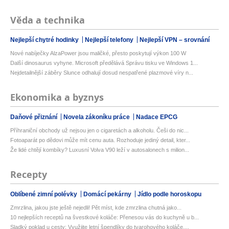
Věda a technika
Nejlepší chytré hodinky
Nejlepší telefony
Nejlepší VPN – srovnání
Nové nabíječky AlzaPower jsou maličké, přesto poskytují výkon 100 W
Další dinosaurus vyhyne. Microsoft předělává Správu tisku ve Windows 1...
Nejdetailnější záběry Slunce odhalují dosud nespatřené plazmové víry n...
Ekonomika a byznys
Daňové přiznání
Novela zákoníku práce
Nadace EPCG
Příhraniční obchody už nejsou jen o cigaretách a alkoholu. Češi do nic...
Fotoaparát po dědovi může mít cenu auta. Rozhoduje jediný detail, kter...
Že lidé chtějí kombíky? Luxusní Volva V90 leží v autosalonech s milion...
Recepty
Oblíbené zimní polévky
Domácí pekárny
Jídlo podle horoskopu
Zmrzlina, jakou jste ještě nejedli! Pět míst, kde zmrzlina chutná jako...
10 nejlepších receptů na švestkové koláče: Přenesou vás do kuchyně u b...
Sladký poklad u cesty: Využijte letní špendlíky do tvarohového koláče,...