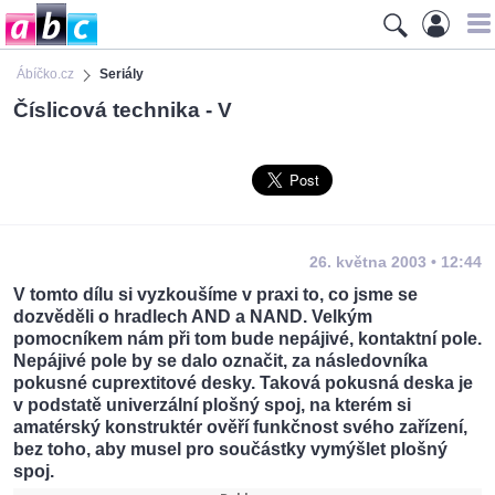
Ábíčko.cz
Seriály
Číslicová technika - V
26. května 2003 • 12:44
V tomto dílu si vyzkoušíme v praxi to, co jsme se
dozvěděli o hradlech AND a NAND. Velkým
pomocníkem nám při tom bude nepájivé, kontaktní pole.
Nepájivé pole by se dalo označit, za následovníka
pokusné cuprextitové desky. Taková pokusná deska je
v podstatě univerzální plošný spoj, na kterém si
amatérský konstruktér ověří funkčnost svého zařízení,
bez toho, aby musel pro součástky vymýšlet plošný
spoj.