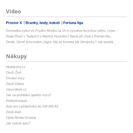
Video
Prostor X
Branky, body, kokoti
Fortuna liga
Ochmelka vylezl ve Frýdku-Místku na 15 m vysokou lezeckou stěnu. (srpe...
Hraje Plzeň v Teplicích o Martina Hyského? Slavia při chuti a Roman Ma...
Zimák: Divné ticho kolem Jágra. Má se Kometa bát Zbrojovky? Jak posklá...
Nákupy
hledejceny.cz
Zboží Živě
Osobní vozy
Zboží Dáma
zbozi.blesk.cz
Jak na prohlídku ojetého vozu?
HobbyKompas
Auto pro začátečníka do 100 000 Kč
Zboží Auto
Ojetá Škoda Octavia
Jak vybrat auto?