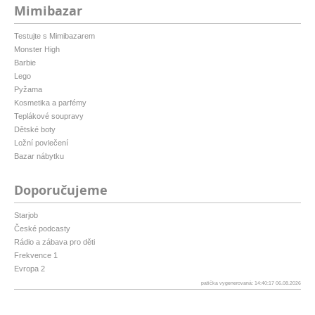
Mimibazar
Testujte s Mimibazarem
Monster High
Barbie
Lego
Pyžama
Kosmetika a parfémy
Teplákové soupravy
Dětské boty
Ložní povlečení
Bazar nábytku
Doporučujeme
Starjob
České podcasty
Rádio a zábava pro děti
Frekvence 1
Evropa 2
patička vygenerovaná: 14:40:17 06.08.2026