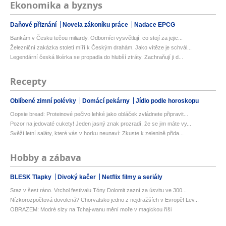
Ekonomika a byznys
Daňové přiznání
Novela zákoníku práce
Nadace EPCG
Bankám v Česku tečou miliardy. Odborníci vysvětlují, co stojí za jejic...
Železniční zakázka století míří k Českým drahám. Jako vítěze je schvál...
Legendární česká likérka se propadla do hlubší ztráty. Zachraňují ji d...
Recepty
Oblíbené zimní polévky
Domácí pekárny
Jídlo podle horoskopu
Oopsie bread: Proteinové pečivo lehké jako obláček zvládnete připravit...
Pozor na jedovaté cukety! Jeden jasný znak prozradí, že se jim máte vy...
Svěží letní saláty, které vás v horku neunaví: Zkuste k zelenině přida...
Hobby a zábava
BLESK Tlapky
Divoký kačer
Netflix filmy a seriály
Sraz v šest ráno. Vrchol festivalu Tóny Dolomit zazní za úsvitu ve 300...
Nízkorozpočtová dovolená? Chorvatsko jedno z nejdražších v Evropě! Lev...
OBRAZEM: Modré slzy na Tchaj-wanu mění moře v magickou říši