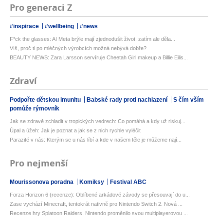
Pro generaci Z
#inspirace
#wellbeing
#news
F*ck the glasses: AI Meta brýle mají zjednodušit život, zatím ale děla...
Víš, proč ti po mléčných výrobcích možná nebývá dobře?
BEAUTY NEWS: Zara Larsson servíruje Cheetah Girl makeup a Billie Eilis...
Zdraví
Podpořte dětskou imunitu
Babské rady proti nachlazení
S čím vším
pomůže rýmovník
Jak se zdravě zchladit v tropických vedrech: Co pomáhá a kdy už riskuj...
Úpal a úžeh: Jak je poznat a jak se z nich rychle vyléčit
Parazité v nás: Kterým se u nás líbí a kde v našem těle je můžeme nají...
Pro nejmenší
Mourissonova poradna
Komiksy
Festival ABC
Forza Horizon 6 (recenze): Oblíbené arkádové závody se přesouvají do u...
Zase vychází Minecraft, tentokrát nativně pro Nintendo Switch 2. Nová ...
Recenze hry Splatoon Raiders. Nintendo proměnilo svou multiplayerovou ...