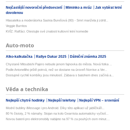
Nejčastější novoroční předsevzetí
Miminko a mráz
Jak vybírat letní
dovolenou
Hlasatelka a moderátorka Saskia Burešová (80) - Smrt manžela ji zdrtil...
Veggie Burritos
KVÍZ: Rafťáci. Otestujte své znalosti kultovní letní komedie
Auto-moto
Alko-kalkulačka
Rallye Dakar 2025
Dálniční známka 2025
Chystané Mitsubishi Pajero nebude jenom fajnovka do města. Nová fotka ...
Podle Antonelliho ještě potrvá, než se dostane na úroveň Norrise a Ver...
Dostupné rychlé kombíky jsou minulostí. Zábava s batohem dnes začíná a...
Věda a technika
Nejlepší chytré hodinky
Nejlepší telefony
Nejlepší VPN – srovnání
Modré bubliny iMessage i pro Android. Díky této aplikaci už jablíčkáři...
80 % čistoty, 2 % námahy. Stojan na kolo Gearrista automaticky vyčistí...
Novou baterii pro elektromobily nabijete na 97 % za pouhých osm minut....