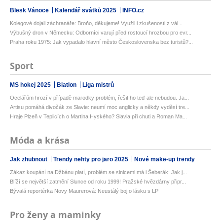
Blesk Vánoce
Kalendář svátků 2025
INFO.cz
Kolegové dojali záchranáře: Broňo, děkujeme! Využil i zkušenosti z vál...
Výbušný dron v Německu: Odborníci varují před rostoucí hrozbou pro evr...
Praha roku 1975: Jak vypadalo hlavní město Československa bez turistů?...
Sport
MS hokej 2025
Biatlon
Liga mistrů
Ocelářům hrozí v případě marodky problém, řešit ho teď ale nebudou. Ja...
Artisu pomáhá divočák ze Slavie: neumí moc anglicky a někdy vyděsí tre...
Hraje Plzeň v Teplicích o Martina Hyského? Slavia při chuti a Roman Ma...
Móda a krása
Jak zhubnout
Trendy nehty pro jaro 2025
Nové make-up trendy
Zákaz koupání na Džbánu platí, problém se sinicemi má i Šeberák: Jak j...
Blíží se největší zatmění Slunce od roku 1999! Pražské hvězdárny připr...
Bývalá reportérka Novy Maurerová: Neustálý boj o lásku s LP
Pro ženy a maminky