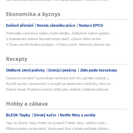
Ekonomika a byznys
Daňové přiznání
Novela zákoníku práce
Nadace EPCG
Potenciální zachránce Soleku zrušil nabídku. Zadlužené solární společn...
V bratislavské rafinerii Slovnaft hořela nádrž, výbuch otřásl okolím
V Česku otevřel třicátou prodejnu, v Polsku končí. Německý diskont nez...
Recepty
Oblíbené zimní polévky
Domácí pekárny
Jídlo podle horoskopu
Cuketová zmrzlina? Vyzkoušejte nečekaný letní hit a geniální způsob, j...
Rychlé buchty s broskvemi: 5 receptů na sladké letní moučníky, které m...
Oopsie bread: Proteinové pečivo lehké jako obláček zvládnete připravit...
Hobby a zábava
BLESK Tlapky
Divoký kačer
Netflix filmy a seriály
Tipy na víkend: Harry Potter na výstavě! Folklor, bitvy i setkání vodn...
Přibývá paniky na dovolené: Vnuka paní Soni v hotelu poštípaly štěnice...