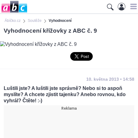
Ábíčko.cz
Soutěže
Vyhodnocení
Vyhodnocení křížovky z ABC č. 9
10. května 2013 • 14:58
Luštili jste? A luštili jste správně? Nebo si to aspoň
myslíte? A chcete zjistit tajenku? Anebo rovnou, kdo
vyhrál? Čtěte! :-)