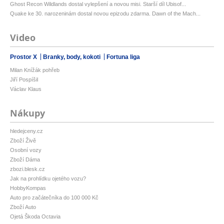
Ghost Recon Wildlands dostal vylepšení a novou misi. Starší díl Ubisof...
Quake ke 30. narozeninám dostal novou epizodu zdarma. Dawn of the Mach...
Video
Prostor X
Branky, body, kokoti
Fortuna liga
Milan Knížák pohřeb
Jiří Pospíšil
Václav Klaus
Nákupy
hledejceny.cz
Zboží Živě
Osobní vozy
Zboží Dáma
zbozi.blesk.cz
Jak na prohlídku ojetého vozu?
HobbyKompas
Auto pro začátečníka do 100 000 Kč
Zboží Auto
Ojetá Škoda Octavia