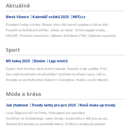
Aktuálně
Blesk Vánoce
Kalendář svátků 2025
INFO.cz
Propojení hudby a krásy. Beauty zóny vám dovolí vypadat a cítit se dob...
Pospíšil na Knížákově pohřbu: „Nikdy se nebál.“ Zmínil napjaté vztahy ...
ONLINE: Poslední rozloučení s Milanem Knížákem (†86): Dojemné vzpomínk...
Sport
MS hokej 2025
Biatlon
Liga mistrů
Expert: Nad Kuchtou nikdo brečet nebude, Haraslín si jde vydělat. Proč...
Ícko vtáhl Konečného do přestřelky! Vystřelím ho přední rukou, věří in...
Ronaldo se pochlubil před sňatkem s Georginou: Hračky za půl miliardy!...
Móda a krása
Jak zhubnout
Trendy nehty pro jaro 2025
Nové make-up trendy
Lucie Šlégrová míří na Primu. Překvapení pro sporťáky!
Osvěžení ve Schladmingu: Lamy, ferraty i koulovačka v létě jsou jen pá...
Šťastná Brzobohatá se pochlubila fotkou: Ondřej si neodpustil rýpanec