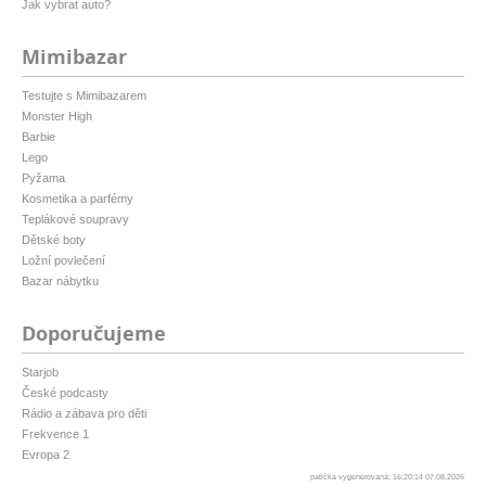
Jak vybrat auto?
Mimibazar
Testujte s Mimibazarem
Monster High
Barbie
Lego
Pyžama
Kosmetika a parfémy
Teplákové soupravy
Dětské boty
Ložní povlečení
Bazar nábytku
Doporučujeme
Starjob
České podcasty
Rádio a zábava pro děti
Frekvence 1
Evropa 2
patička vygenerovaná: 16:20:14 07.08.2026