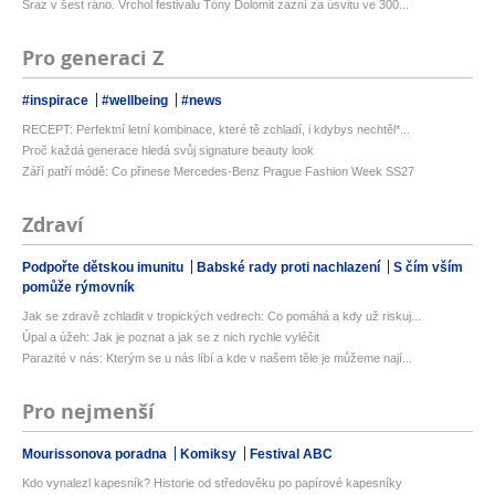
Sraz v šest ráno. Vrchol festivalu Tóny Dolomit zazní za úsvitu ve 300...
Pro generaci Z
#inspirace
#wellbeing
#news
RECEPT: Perfektní letní kombinace, které tě zchladí, i kdybys nechtěl*...
Proč každá generace hledá svůj signature beauty look
Září patří módě: Co přinese Mercedes-Benz Prague Fashion Week SS27
Zdraví
Podpořte dětskou imunitu
Babské rady proti nachlazení
S čím vším
pomůže rýmovník
Jak se zdravě zchladit v tropických vedrech: Co pomáhá a kdy už riskuj...
Úpal a úžeh: Jak je poznat a jak se z nich rychle vyléčit
Parazité v nás: Kterým se u nás líbí a kde v našem těle je můžeme nají...
Pro nejmenší
Mourissonova poradna
Komiksy
Festival ABC
Kdo vynalezl kapesník? Historie od středověku po papírové kapesníky