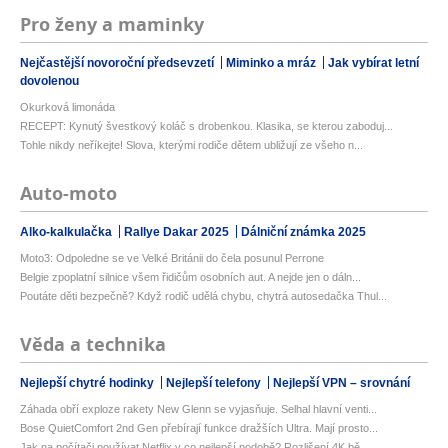
Pro ženy a maminky
Nejčastější novoroční předsevzetí
Miminko a mráz
Jak vybírat letní
dovolenou
Okurková limonáda
RECEPT: Kynutý švestkový koláč s drobenkou. Klasika, se kterou zaboduj...
Tohle nikdy neříkejte! Slova, kterými rodiče dětem ubližují ze všeho n...
Auto-moto
Alko-kalkulačka
Rallye Dakar 2025
Dálniční známka 2025
Moto3: Odpoledne se ve Velké Británii do čela posunul Perrone
Belgie zpoplatní silnice všem řidičům osobních aut. A nejde jen o dáln...
Poutáte děti bezpečně? Když rodič udělá chybu, chytrá autosedačka Thul...
Věda a technika
Nejlepší chytré hodinky
Nejlepší telefony
Nejlepší VPN – srovnání
Záhada obří exploze rakety New Glenn se vyjasňuje. Selhal hlavní venti...
Bose QuietComfort 2nd Gen přebírají funkce dražších Ultra. Mají prosto...
Jak na počítači používat Netflix v co nejlepší podobě? Rozlišení 4K bě...