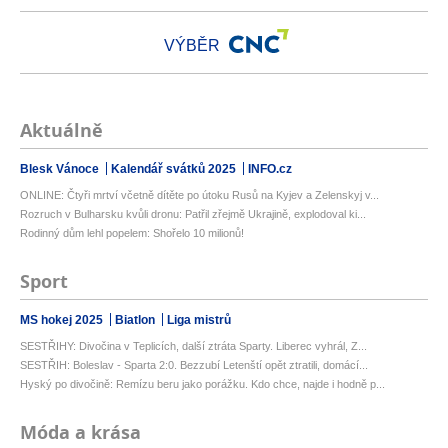
VÝBĚR
Aktuálně
Blesk Vánoce
Kalendář svátků 2025
INFO.cz
ONLINE: Čtyři mrtví včetně dítěte po útoku Rusů na Kyjev a Zelenskyj v...
Rozruch v Bulharsku kvůli dronu: Patřil zřejmě Ukrajině, explodoval ki...
Rodinný dům lehl popelem: Shořelo 10 milionů!
Sport
MS hokej 2025
Biatlon
Liga mistrů
SESTŘIHY: Divočina v Teplicích, další ztráta Sparty. Liberec vyhrál, Z...
SESTŘIH: Boleslav - Sparta 2:0. Bezzubí Letenští opět ztratili, domácí...
Hyský po divočině: Remízu beru jako porážku. Kdo chce, najde i hodně p...
Móda a krása