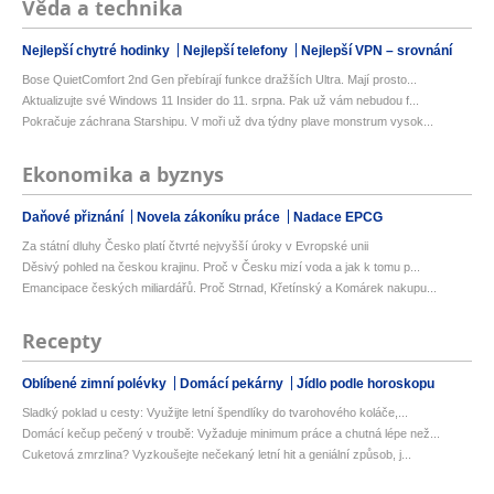
Věda a technika
Nejlepší chytré hodinky
Nejlepší telefony
Nejlepší VPN – srovnání
Bose QuietComfort 2nd Gen přebírají funkce dražších Ultra. Mají prosto...
Aktualizujte své Windows 11 Insider do 11. srpna. Pak už vám nebudou f...
Pokračuje záchrana Starshipu. V moři už dva týdny plave monstrum vysok...
Ekonomika a byznys
Daňové přiznání
Novela zákoníku práce
Nadace EPCG
Za státní dluhy Česko platí čtvrté nejvyšší úroky v Evropské unii
Děsivý pohled na českou krajinu. Proč v Česku mizí voda a jak k tomu p...
Emancipace českých miliardářů. Proč Strnad, Křetínský a Komárek nakupu...
Recepty
Oblíbené zimní polévky
Domácí pekárny
Jídlo podle horoskopu
Sladký poklad u cesty: Využijte letní špendlíky do tvarohového koláče,...
Domácí kečup pečený v troubě: Vyžaduje minimum práce a chutná lépe než...
Cuketová zmrzlina? Vyzkoušejte nečekaný letní hit a geniální způsob, j...