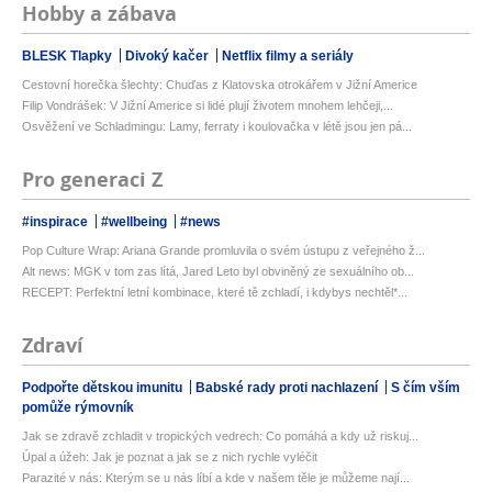
Hobby a zábava
BLESK Tlapky
Divoký kačer
Netflix filmy a seriály
Cestovní horečka šlechty: Chuďas z Klatovska otrokářem v Jižní Americe
Filip Vondrášek: V Jižní Americe si lidé plují životem mnohem lehčeji,...
Osvěžení ve Schladmingu: Lamy, ferraty i koulovačka v létě jsou jen pá...
Pro generaci Z
#inspirace
#wellbeing
#news
Pop Culture Wrap: Ariana Grande promluvila o svém ústupu z veřejného ž...
Alt news: MGK v tom zas lítá, Jared Leto byl obviněný ze sexuálního ob...
RECEPT: Perfektní letní kombinace, které tě zchladí, i kdybys nechtěl*...
Zdraví
Podpořte dětskou imunitu
Babské rady proti nachlazení
S čím vším
pomůže rýmovník
Jak se zdravě zchladit v tropických vedrech: Co pomáhá a kdy už riskuj...
Úpal a úžeh: Jak je poznat a jak se z nich rychle vyléčit
Parazité v nás: Kterým se u nás líbí a kde v našem těle je můžeme nají...