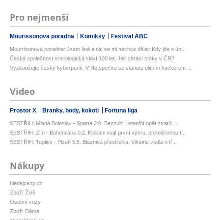
Pro nejmenší
Mourissonova poradna
Komiksy
Festival ABC
Mourrisonova poradna: Jsem líná a nic se mi nechce dělat: Kdy jde o ún...
Česká společnost ornitologická slaví 100 let: Jak chrání ptáky v ČR?
Vyzkoušejte český kyberpunk. V Netspectre se stanete elitním hackerem ...
Video
Prostor X
Branky, body, kokoti
Fortuna liga
SESTŘIH: Mladá Boleslav - Sparta 2:0. Bezzubí Letenští opět ztratili. ...
SESTŘIH: Zlín - Bohemians 0:2. Klokani mají první výhru, premiérovou t...
SESTŘIH: Teplice - Plzeň 5:5. Bláznivá přestřelka, Viktoria vedla o tř...
Nákupy
hledejceny.cz
Zboží Živě
Osobní vozy
Zboží Dáma