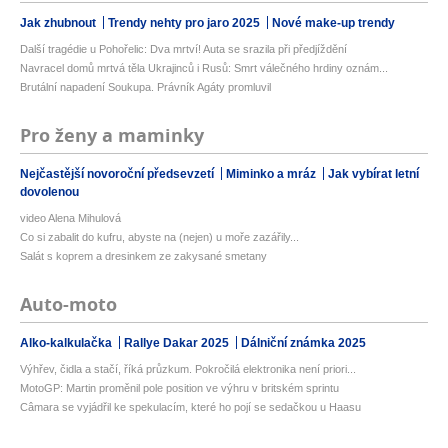
Jak zhubnout
Trendy nehty pro jaro 2025
Nové make-up trendy
Další tragédie u Pohořelic: Dva mrtví! Auta se srazila při předjíždění
Navracel domů mrtvá těla Ukrajinců i Rusů: Smrt válečného hrdiny oznám...
Brutální napadení Soukupa. Právník Agáty promluvil
Pro ženy a maminky
Nejčastější novoroční předsevzetí
Miminko a mráz
Jak vybírat letní
dovolenou
video Alena Mihulová
Co si zabalit do kufru, abyste na (nejen) u moře zazářily...
Salát s koprem a dresinkem ze zakysané smetany
Auto-moto
Alko-kalkulačka
Rallye Dakar 2025
Dálniční známka 2025
Výhřev, čidla a stačí, říká průzkum. Pokročilá elektronika není priori...
MotoGP: Martin proměnil pole position ve výhru v britském sprintu
Câmara se vyjádřil ke spekulacím, které ho pojí se sedačkou u Haasu