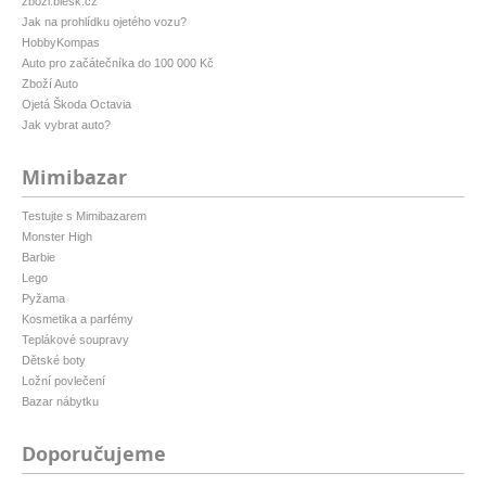
zbozi.blesk.cz
Jak na prohlídku ojetého vozu?
HobbyKompas
Auto pro začátečníka do 100 000 Kč
Zboží Auto
Ojetá Škoda Octavia
Jak vybrat auto?
Mimibazar
Testujte s Mimibazarem
Monster High
Barbie
Lego
Pyžama
Kosmetika a parfémy
Teplákové soupravy
Dětské boty
Ložní povlečení
Bazar nábytku
Doporučujeme