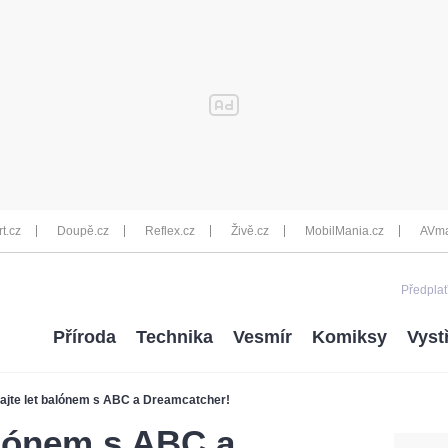
rt.cz
Doupě.cz
Reflex.cz
Živě.cz
MobilMania.cz
AVma
Předplať
Příroda
Technika
Vesmír
Komiksy
Vyst
ajte let balónem s ABC a Dreamcatcher!
alónem s ABC a