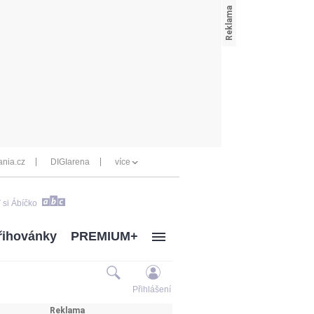
nia.cz
DIGIarena
více
 si Ábíčko
řihovánky
PREMIUM+
Přihlášení