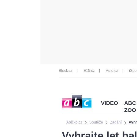
Blesk.cz
E15.cz
Auto.cz
iSpo
VIDEO
ABC
ZOO
Ábíčko.cz
Soutěže
Zadání
Vyhr
Vyhrajte let b