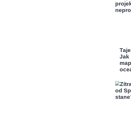
Taj
Jak
map
oce