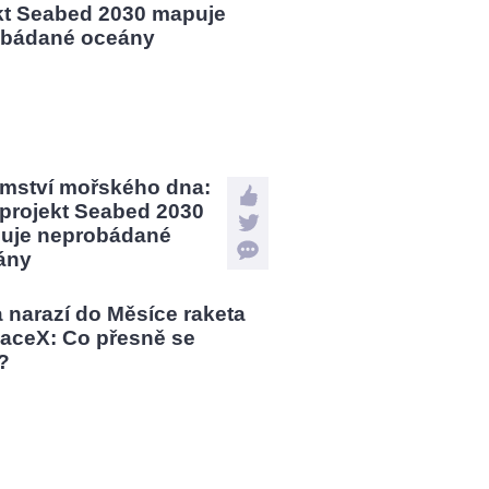
emství mořského dna:
 projekt Seabed 2030
uje neprobádané
ány