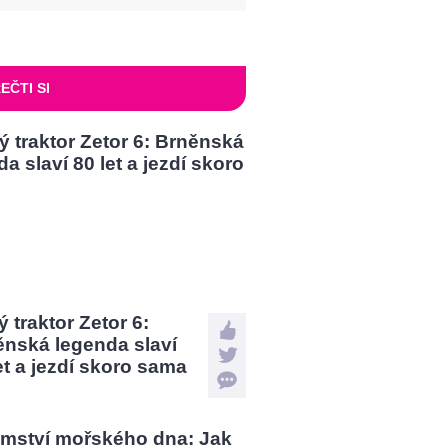
EČTI SI
 traktor Zetor 6:
ěnská legenda slaví
et a jezdí skoro sama