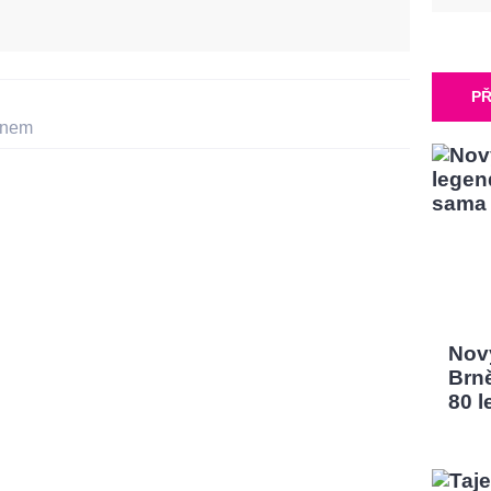
PŘ
onem
Nový
Brn
80 l