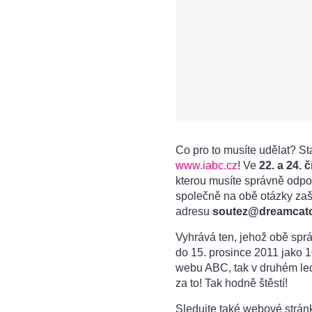
Co pro to musíte udělat? S
www.iabc.cz
! Ve
22. a 24.
kterou musíte správně odpo
společně na obě otázky zaš
adresu
soutez@dreamcatc
Vyhrává ten, jehož obě spr
do 15. prosince 2011 jako 1
webu ABC, tak v druhém le
za to! Tak hodně štěstí!
Sledujte také webové strá