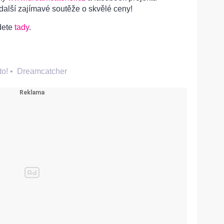
 další zajímavé soutěže o skvělé ceny!
dete
tady
.
to!
•
Dreamcatcher