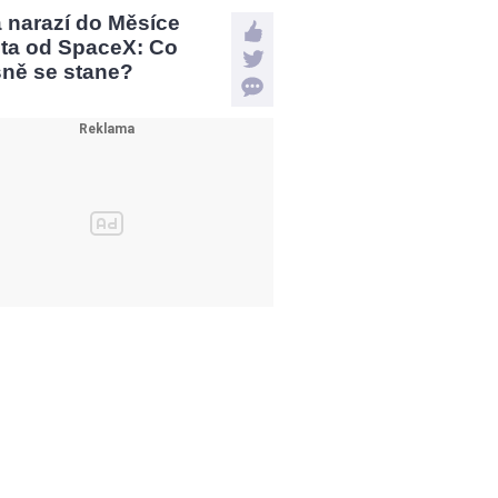
a narazí do Měsíce
eta od SpaceX: Co
sně se stane?