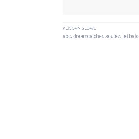
KLÍČOVÁ SLOVA:
abc
,
dreamcatcher
,
soutez
,
let bal