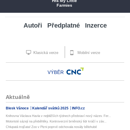
Hra My Little
Farmies
Autoři
Předplatné
Inzerce
Klasická verze
Mobilní verze
VÝBĚR
Aktuálně
Blesk Vánoce
Kalendář svátků 2025
INFO.cz
Knihovna Václava Havla v nejbližších týdnech představí nový název. Fer...
Motoristé sázejí na přeběhlíky. Kontroverzní brněnský lídr kráčí v záv...
Chlupatá trojčata! Zoo v Plzni poprvé odchovala nosály bělohubé