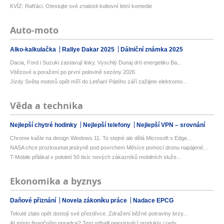
KVÍZ: Rafťáci. Otestujte své znalosti kultovní letní komedie
Auto-moto
Alko-kalkulačka
Rallye Dakar 2025
Dálniční známka 2025
Dacia, Ford i Suzuki zastavují linky. Vyschlý Dunaj drtí energetiku Ba...
Vítězové a poražení po první polovině sezóny 2026
Jízdy Světa motorů opět míří do Letňan! Pátého září zažijete elektromo...
Věda a technika
Nejlepší chytré hodinky
Nejlepší telefony
Nejlepší VPN – srovnání
Chrome kašle na design Windows 11. To stejné ale dělá Microsoft s Edge...
NASA chce prozkoumat jeskyně pod povrchem Měsíce pomocí dronu napájené...
T-Mobile přilákal v pololetí 50 tisíc nových zákazníků mobilních služe...
Ekonomika a byznys
Daňové přiznání
Novela zákoníku práce
Nadace EPCG
Tekuté zlato opět dostojí své přezdívce. Zdražení běžné potraviny brzy...
AI místo finančního poradce? Test odhalil neexistující produkty i rady...