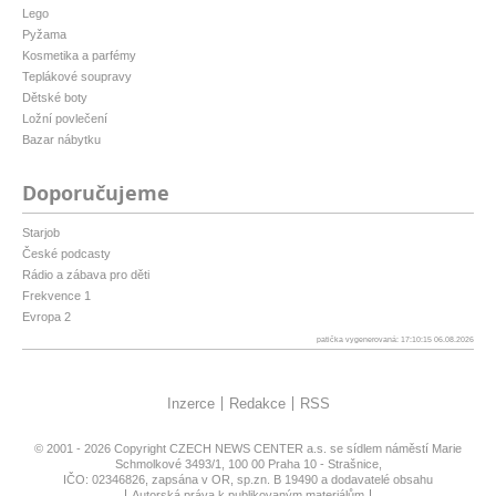
Lego
Pyžama
Kosmetika a parfémy
Teplákové soupravy
Dětské boty
Ložní povlečení
Bazar nábytku
Doporučujeme
Starjob
České podcasty
Rádio a zábava pro děti
Frekvence 1
Evropa 2
patička vygenerovaná: 17:10:15 06.08.2026
Inzerce
Redakce
RSS
© 2001 - 2026 Copyright
CZECH NEWS CENTER a.s.
se sídlem náměstí Marie
Schmolkové 3493/1, 100 00 Praha 10 - Strašnice,
IČO: 02346826, zapsána v OR, sp.zn. B 19490 a dodavatelé obsahu
Autorská práva k publikovaným materiálům