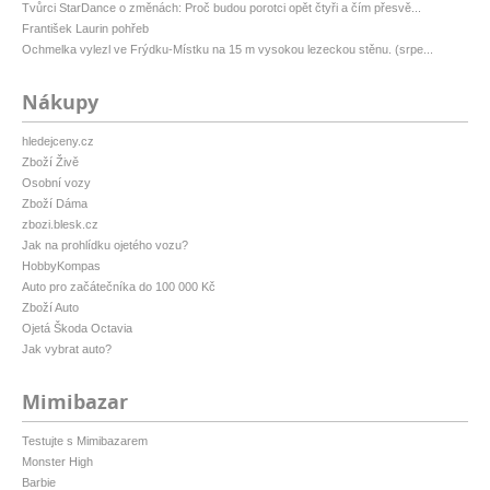
Tvůrci StarDance o změnách: Proč budou porotci opět čtyři a čím přesvě...
František Laurin pohřeb
Ochmelka vylezl ve Frýdku-Místku na 15 m vysokou lezeckou stěnu. (srpe...
Nákupy
hledejceny.cz
Zboží Živě
Osobní vozy
Zboží Dáma
zbozi.blesk.cz
Jak na prohlídku ojetého vozu?
HobbyKompas
Auto pro začátečníka do 100 000 Kč
Zboží Auto
Ojetá Škoda Octavia
Jak vybrat auto?
Mimibazar
Testujte s Mimibazarem
Monster High
Barbie