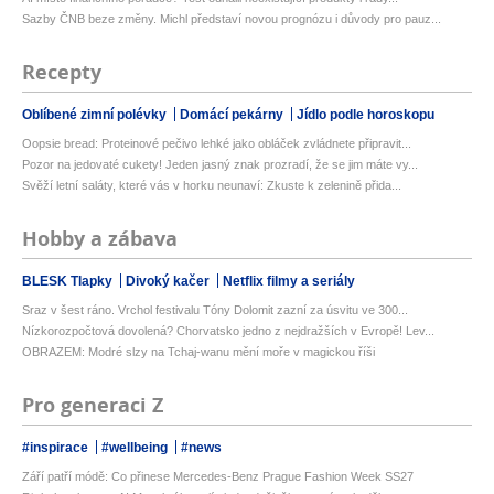
Sazby ČNB beze změny. Michl představí novou prognózu i důvody pro pauz...
Recepty
Oblíbené zimní polévky
Domácí pekárny
Jídlo podle horoskopu
Oopsie bread: Proteinové pečivo lehké jako obláček zvládnete připravit...
Pozor na jedovaté cukety! Jeden jasný znak prozradí, že se jim máte vy...
Svěží letní saláty, které vás v horku neunaví: Zkuste k zelenině přida...
Hobby a zábava
BLESK Tlapky
Divoký kačer
Netflix filmy a seriály
Sraz v šest ráno. Vrchol festivalu Tóny Dolomit zazní za úsvitu ve 300...
Nízkorozpočtová dovolená? Chorvatsko jedno z nejdražších v Evropě! Lev...
OBRAZEM: Modré slzy na Tchaj-wanu mění moře v magickou říši
Pro generaci Z
#inspirace
#wellbeing
#news
Září patří módě: Co přinese Mercedes-Benz Prague Fashion Week SS27