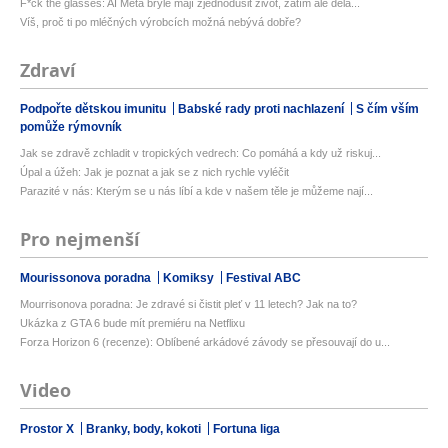
F*ck the glasses: AI Meta brýle mají zjednodušit život, zatím ale děla...
Víš, proč ti po mléčných výrobcích možná nebývá dobře?
Zdraví
Podpořte dětskou imunitu
Babské rady proti nachlazení
S čím vším
pomůže rýmovník
Jak se zdravě zchladit v tropických vedrech: Co pomáhá a kdy už riskuj...
Úpal a úžeh: Jak je poznat a jak se z nich rychle vyléčit
Parazité v nás: Kterým se u nás líbí a kde v našem těle je můžeme nají...
Pro nejmenší
Mourissonova poradna
Komiksy
Festival ABC
Mourrisonova poradna: Je zdravé si čistit pleť v 11 letech? Jak na to?
Ukázka z GTA 6 bude mít premiéru na Netflixu
Forza Horizon 6 (recenze): Oblíbené arkádové závody se přesouvají do u...
Video
Prostor X
Branky, body, kokoti
Fortuna liga